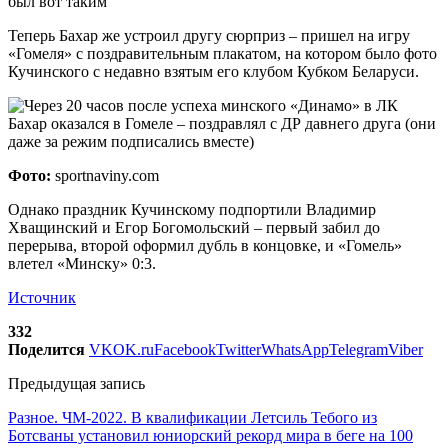
был вот таким
Теперь Бахар же устроил другу сюрприз – пришел на игру
«Гомеля» с поздравительным плакатом, на котором было фото
Кучинского с недавно взятым его клубом Кубком Беларуси.
Фото:
sportnaviny.com
Однако праздник Кучинскому подпортили Владимир
Хващинский и Егор Богомольский – первый забил до
перерыва, второй оформил дубль в концовке, и «Гомель»
влетел «Минску» 0:3.
Источник
332
Поделится
VK
OK.ru
Facebook
Twitter
WhatsApp
Telegram
Viber
Предыдущая запись
Разное. ЧМ-2022. В квалификации Летсиль Тебого из
Ботсваны установил юниорский рекорд мира в беге на 100