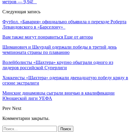
метров — 9,94!
Следующая запись
Футбол. «Бавария» официально объявила о переходе Роберта
Левандовского в «Барселону»
Вам также могут понравиться
Еще от автора
Шиманович и Шкурдай одержали победы в третий день
чемпионата страны по плаванию
Волейболисты «Шахтера» крупно обыграли одного из
лидеров российской Суперлиги
Хоккеисты «Шахтера» одержали двенадцатую победу кряду в
сезоне экстралиги
Минские динамовцы сыграли вничью в квалификации
Юношеской лиги УЕФА
Prev
Next
Комментарии закрыты.