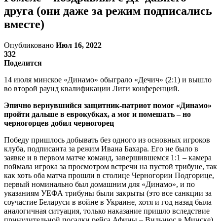
друга (они даже за режим подписались
вместе)
Опубликовано
Июл 16, 2022
332
Поделится
14 июля минское «Динамо» обыграло «Дечич» (2:1) и вышло
во второй раунд квалификации Лиги конференций.
Эпично вернувшийся защитник-патриот помог «Динамо»
пройти дальше в еврокубках, а мог и помешать – но
черногорцев добил черногорец
Победу пришлось добывать без одного из основных игроков
клуба, подписанта за режим Ивана Бахара. Его не было в
заявке и в первом матче команд, завершившемся 1:1 – камера
поймала игрока за просмотром встречи на пустой трибуне, так
как хоть оба матча прошли в столице Черногории Подгорице,
первый номинально был домашним для «Динамо», и по
указаниям УЕФА трибуны были закрыты (это все санкции за
соучастие Беларуси в войне в Украине, хотя и год назад была
аналогичная ситуация, только наказание пришло вследствие
принудительной посадки рейса Афины – Вильнюс в Минске).