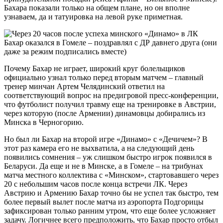
Бахара показали только на общем плане, но он вполне
узнаваем, да и татуировка на левой руке приметная.
Почему Бахар не играет, широкий круг болельщиков
официально узнал только перед вторым матчем – главный
тренер минчан Артем Челядинский ответил на
соответствующий вопрос на предигровой пресс-конференции,
что футболист получил травму еще на тренировке в Австрии,
через которую (после Армении) динамовцы добирались из
Минска в Черногорию.
Но был ли Бахар на второй игре «Динамо» с «Дечичем»? В
этот раз камера его не выхватила, а на следующий день
появились сомнения – уж слишком быстро игрок появился в
Беларуси. Да еще и не в Минске, а в Гомеле – на трибунах
матча местного коллектива с «Минском», стартовавшего через
20 с небольшим часов после конца встречи ЛК. Через
Австрию и Армению Бахар точно бы не успел так быстро, тем
более первый вылет после матча из аэропорта Подгорицы
зафиксирован только ранним утром, что еще более усложняет
задачу. Логичнее всего предположить, что Бахар просто отбыл