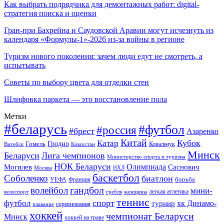
Как выбрать подрядчика для демонтажных работ: digital-
стратегия поиска и оценки
Гран-при Бахрейна и Саудовской Аравии могут исчезнуть из
календаря «Формулы-1»-2026 из-за войны в регионе
Туризм нового поколения: зачем люди едут не смотреть, а
испытывать
Советы по выбору цвета для отделки стен
Шлифовка паркета — это восстановление пола
Метки
#беларусь
#футбол
#россия
#брест
Азаренко
Китай
Кубок
Катар
Гомель
Гродно
Казахстан
Ковальчук
Витебск
Минск
Беларуси
Лига чемпионов
Министерство спорта и туризма
НОК Беларуси
Олимпиада
Могилев
Саснович
Москва
НХЛ
баскетбол
Соболенко
биатлон
борьба
УЕФА
Франция
гандбол
волейбол
мини-
легкая атлетика
гребля
женщины
велоспорт
теннис
спорт
футбол
хк Динамо-
турнир
соревнования
плавание
хоккей
чемпионат Беларуси
Минск
хоккей на траве