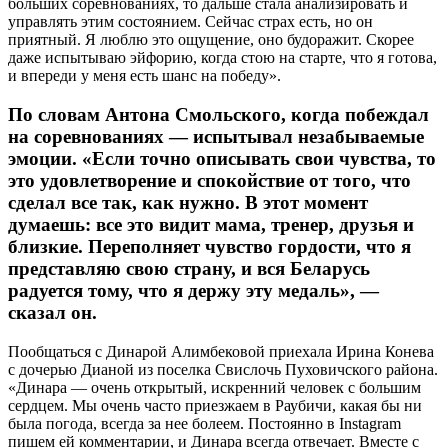
больших соревнованиях, то дальше стала анализировать и
управлять этим состоянием. Сейчас страх есть, но он
приятный. Я люблю это ощущение, оно будоражит. Скорее
даже испытываю эйфорию, когда стою на старте, что я готова,
и впереди у меня есть шанс на победу».
По словам Антона Смольского, когда побеждал
на соревнованиях — испытывал незабываемые
эмоции. «Если точно описывать свои чувства, то
это удовлетворение и спокойствие от того, что
сделал все так, как нужно. В этот момент
думаешь: все это видит мама, тренер, друзья и
близкие. Переполняет чувство гордости, что я
представляю свою страну, и вся Беларусь
радуется тому, что я держу эту медаль», —
сказал он.
Пообщаться с Динарой Алимбековой приехала Ирина Конева
с дочерью Дианой из поселка Свислочь Пуховичского района.
«Динара — очень открытый, искренний человек с большим
сердцем. Мы очень часто приезжаем в Раубичи, какая бы ни
была погода, всегда за нее болеем. Постоянно в Instagram
пишем ей комментарии, и Динара всегда отвечает. Вместе с