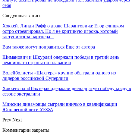
себя
Следующая запись
Хоккей. Линди Рафф о драке Шаранговича: Егор слишком
остро отреагировал. Но я не критикую игрока, который
заступился за партнера
Вам также могут понравиться
Еще от автора
Шиманович и Шкурдай одержали победы в третий день
чемпионата страны по плаванию
Волейболисты «Шахтера» крупно обыграли одного из
лидеров российской Суперлиги
Хоккеисты «Шахтера» одержали двенадцатую победу кряду в
сезоне экстралиги
Минские динамовцы сыграли вничью в квалификации
Юношеской лиги УЕФА
Prev
Next
Комментарии закрыты.