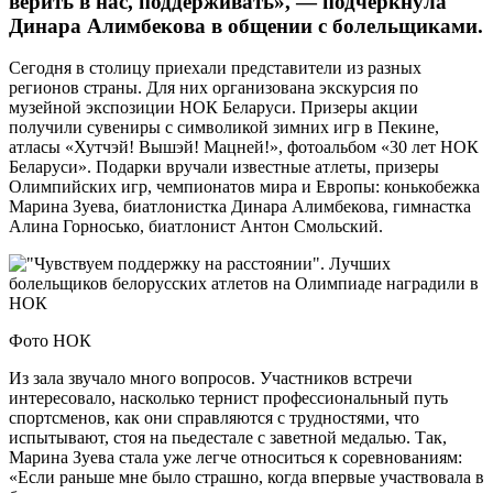
верить в нас, поддерживать», — подчеркнула
Динара Алимбекова в общении с болельщиками.
Сегодня в столицу приехали представители из разных
регионов страны. Для них организована экскурсия по
музейной экспозиции НОК Беларуси. Призеры акции
получили сувениры с символикой зимних игр в Пекине,
атласы «Хутчэй! Вышэй! Мацней!», фотоальбом «30 лет НОК
Беларуси». Подарки вручали известные атлеты, призеры
Олимпийских игр, чемпионатов мира и Европы: конькобежка
Марина Зуева, биатлонистка Динара Алимбекова, гимнастка
Алина Горносько, биатлонист Антон Смольский.
Фото НОК
Из зала звучало много вопросов. Участников встречи
интересовало, насколько тернист профессиональный путь
спортсменов, как они справляются с трудностями, что
испытывают, стоя на пьедестале с заветной медалью. Так,
Марина Зуева стала уже легче относиться к соревнованиям:
«Если раньше мне было страшно, когда впервые участвовала в