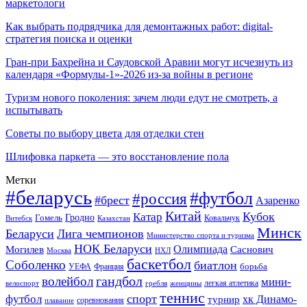
маркетологи
Как выбрать подрядчика для демонтажных работ: digital-
стратегия поиска и оценки
Гран-при Бахрейна и Саудовской Аравии могут исчезнуть из
календаря «Формулы-1»-2026 из-за войны в регионе
Туризм нового поколения: зачем люди едут не смотреть, а
испытывать
Советы по выбору цвета для отделки стен
Шлифовка паркета — это восстановление пола
Метки
#беларусь
#футбол
#россия
#брест
Азаренко
Китай
Кубок
Катар
Гомель
Гродно
Казахстан
Ковальчук
Витебск
Минск
Беларуси
Лига чемпионов
Министерство спорта и туризма
НОК Беларуси
Олимпиада
Могилев
Саснович
Москва
НХЛ
баскетбол
Соболенко
биатлон
борьба
УЕФА
Франция
гандбол
волейбол
мини-
легкая атлетика
гребля
женщины
велоспорт
теннис
спорт
футбол
хк Динамо-
турнир
соревнования
плавание