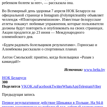
ребенком болеем за нее», — рассказала она.
Во Всемирный день здоровья 7 апреля НОК Беларуси на
официальной странице в Instagram @olympicteamby объявляет
челлендж «#Повторизачемпионом». Известные белорусские
атлеты покажут любимые упражнения, которые пользователи
должны будут повторить и опубликовать на своих страницах.
Акция продлится до 23 июня — Международного
олимпийского дня.
«Будем радовать болельщиков результатами». Горносько и
Алимбекова рассказали о спортивных планах
Антон Смольский: приятно, когда болельщики «Разам з
камандай!»
Источник:
www.belta.by
НОК Беларуси
300
Поделится
VK
OK.ru
Facebook
Twitter
WhatsApp
Telegram
Viber
Предыдущая запись
Первое результативное действие Шикавки в Польше. На 94-й
минуте ассистировал на победный гол, забитый ударом через