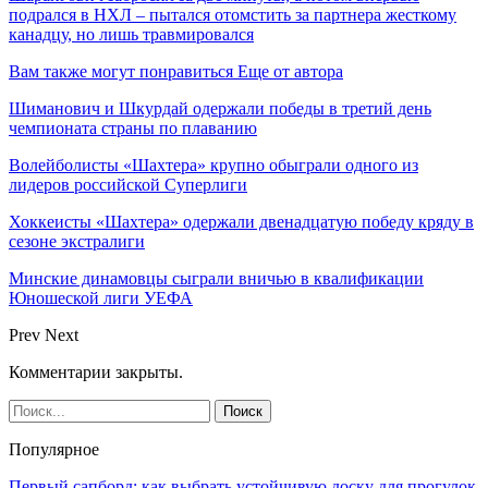
подрался в НХЛ – пытался отомстить за партнера жесткому
канадцу, но лишь травмировался
Вам также могут понравиться
Еще от автора
Шиманович и Шкурдай одержали победы в третий день
чемпионата страны по плаванию
Волейболисты «Шахтера» крупно обыграли одного из
лидеров российской Суперлиги
Хоккеисты «Шахтера» одержали двенадцатую победу кряду в
сезоне экстралиги
Минские динамовцы сыграли вничью в квалификации
Юношеской лиги УЕФА
Prev
Next
Комментарии закрыты.
Популярное
Первый сапборд: как выбрать устойчивую доску для прогулок