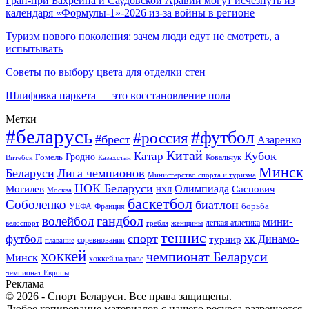
Гран-при Бахрейна и Саудовской Аравии могут исчезнуть из
календаря «Формулы-1»-2026 из-за войны в регионе
Туризм нового поколения: зачем люди едут не смотреть, а
испытывать
Советы по выбору цвета для отделки стен
Шлифовка паркета — это восстановление пола
Метки
#беларусь
#футбол
#россия
#брест
Азаренко
Китай
Кубок
Катар
Гомель
Гродно
Казахстан
Ковальчук
Витебск
Минск
Беларуси
Лига чемпионов
Министерство спорта и туризма
НОК Беларуси
Олимпиада
Могилев
Саснович
Москва
НХЛ
баскетбол
Соболенко
биатлон
борьба
УЕФА
Франция
гандбол
волейбол
мини-
легкая атлетика
гребля
женщины
велоспорт
теннис
спорт
футбол
хк Динамо-
турнир
соревнования
плавание
хоккей
чемпионат Беларуси
Минск
хоккей на траве
чемпионат Европы
Реклама
© 2026 - Спорт Беларуси. Все права защищены.
Любое копирование материалов с нашего ресурса разрешается