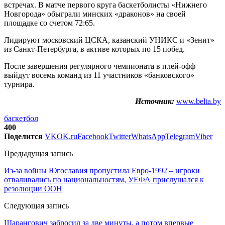
встречах. В матче первого круга баскетболисты «Нижнего
Новгорода» обыграли минских «драконов» на своей
площадке со счетом 72:65.
Лидируют московский ЦСКА, казанский УНИКС и «Зенит»
из Санкт-Петербурга, в активе которых по 15 побед.
После завершения регулярного чемпионата в плей-офф
выйдут восемь команд из 11 участников «банковского»
турнира.
Источник:
www.belta.by
баскетбол
400
Поделится
VK
OK.ru
Facebook
Twitter
WhatsApp
Telegram
Viber
Предыдущая запись
Из-за войны Югославия пропустила Евро-1992 – игроки
отваливались по национальностям, УЕФА прислушался к
резолюции ООН
Следующая запись
Шарангович забросил за две минуты, а потом впервые