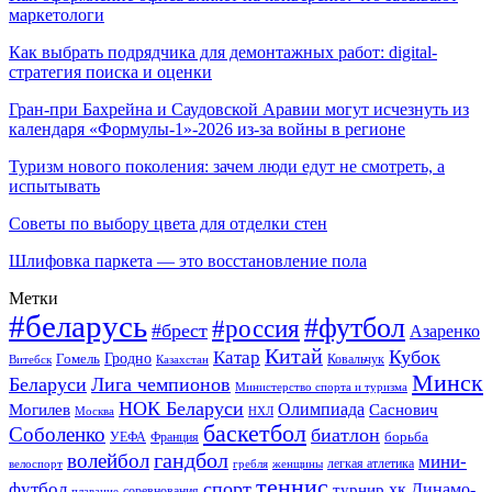
маркетологи
Как выбрать подрядчика для демонтажных работ: digital-
стратегия поиска и оценки
Гран-при Бахрейна и Саудовской Аравии могут исчезнуть из
календаря «Формулы-1»-2026 из-за войны в регионе
Туризм нового поколения: зачем люди едут не смотреть, а
испытывать
Советы по выбору цвета для отделки стен
Шлифовка паркета — это восстановление пола
Метки
#беларусь
#футбол
#россия
#брест
Азаренко
Китай
Кубок
Катар
Гомель
Гродно
Казахстан
Ковальчук
Витебск
Минск
Беларуси
Лига чемпионов
Министерство спорта и туризма
НОК Беларуси
Олимпиада
Могилев
Саснович
Москва
НХЛ
баскетбол
Соболенко
биатлон
борьба
УЕФА
Франция
гандбол
волейбол
мини-
легкая атлетика
гребля
женщины
велоспорт
теннис
спорт
футбол
хк Динамо-
турнир
соревнования
плавание