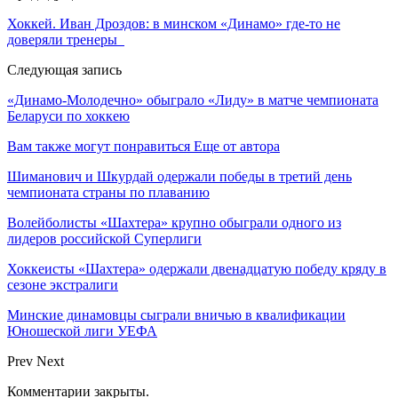
Хоккей. Иван Дроздов: в минском «Динамо» где-то не
доверяли тренеры
Следующая запись
«Динамо-Молодечно» обыграло «Лиду» в матче чемпионата
Беларуси по хоккею
Вам также могут понравиться
Еще от автора
Шиманович и Шкурдай одержали победы в третий день
чемпионата страны по плаванию
Волейболисты «Шахтера» крупно обыграли одного из
лидеров российской Суперлиги
Хоккеисты «Шахтера» одержали двенадцатую победу кряду в
сезоне экстралиги
Минские динамовцы сыграли вничью в квалификации
Юношеской лиги УЕФА
Prev
Next
Комментарии закрыты.