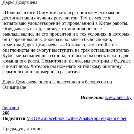
Дарья Домрачева
«Подводя итоги Олимпийских игр, понимаем, что мы не
достигли наших лучших результатов. Тем не менее я
испытываю удовлетворение от проделанной в Китае работы.
Оглядываясь назад, я вижу, что мои подопечные
выкладывались на сто процентов и в тех условиях, в которых
они соревновались, добиться большего было сложно, —
отметила Дарья Домрачева. — Сожалею, что китайские
биатлонисты не смогут выступить на трех оставшихся этапах
Кубка мира нынешнего сезона, что было бы очень важно для
командного роста. Несмотря ни на что, мы смотрим в будущее
с позитивом. Хотелось бы пожелать китайскому биатлону
серьезного и планомерного развития».
Дарья Домрачева оценила выступления белорусов на
Олимпиаде
Источник:
www.belta.by
биатлон
268
Поделится
VK
OK.ru
Facebook
Twitter
WhatsApp
Telegram
Viber
Предыдущая запись