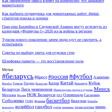
Как оформление офиса влияет на конверсию: что забывают
маркетологи
Как выбрать подрядчика для демонтажных работ: digital-
стратегия поиска и оценки
Гран-при Бахрейна и Саудовской Аравии могут исчезнуть из
календаря «Формулы-1»-2026 из-за войны в регионе
Туризм нового поколения: зачем люди едут не смотреть, а
испытывать
Советы по выбору цвета для отделки стен
Шлифовка паркета — это восстановление пола
Метки
#беларусь
#футбол
#россия
#брест
Азаренко
Китай
Кубок
Катар
Гомель
Гродно
Казахстан
Ковальчук
Витебск
Минск
Беларуси
Лига чемпионов
Министерство спорта и туризма
НОК Беларуси
Олимпиада
Могилев
Саснович
Москва
НХЛ
баскетбол
Соболенко
биатлон
борьба
УЕФА
Франция
гандбол
волейбол
мини-
легкая атлетика
гребля
женщины
велоспорт