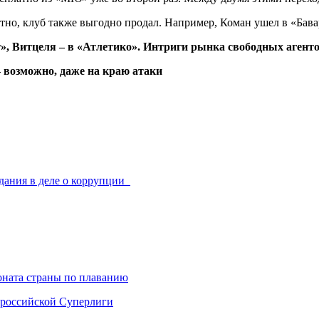
но, клуб также выгодно продал. Например, Коман ушел в «Бавар
», Витцеля – в «Атлетико». Интриги рынка свободных агент
– возможно, даже на краю атаки
дания в деле о коррупции
ната страны по плаванию
 российской Суперлиги