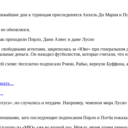
ближайшие дни к туринцам присоединятся Анхель Ди Мария и П
 не обновлялся.
и свободными агентами, закрепилась за «Юве» при генеральном 
мальные деньги. Он находил футболистов, которые считали, что 
схеме: бесплатно подписали Рэмзи, Рабьо, вернули Буффона, а 
ионата…
в…
уса», но случались и неудачи. Например, чемпион мира Лусио из
ешными, зато последующие подписания Пирло и Погба показали
есплатно из «МЮ» уже во второй раз. Между двумя этими перех