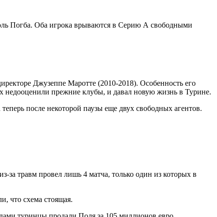
оль Погба. Оба игрока врываются в Серию А свободными
директоре Джузеппе Маротте (2010-2018). Особенность его
их недооценили прежние клубы, и давал новую жизнь в Турине.
теперь после некоторой паузы еще двух свободных агентов.
-за травм провел лишь 4 матча, только один из которых в
, что схема стоящая.
одами туринцы продали Поля за 105 миллионов евро.