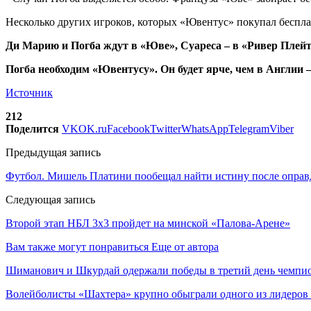
Несколько других игроков, которых «Ювентус» покупал бесплат
Ди Марию и Погба ждут в «Юве», Суареса – в «Ривер Плейт
Погба необходим «Ювентусу». Он будет ярче, чем в Англии 
Источник
212
Поделится
VK
OK.ru
Facebook
Twitter
WhatsApp
Telegram
Viber
Предыдущая запись
Футбол. Мишель Платини пообещал найти истину после оправ
Следующая запись
Второй этап НБЛ 3х3 пройдет на минской «Палова-Арене»
Вам также могут понравиться
Еще от автора
Шиманович и Шкурдай одержали победы в третий день чемпио
Волейболисты «Шахтера» крупно обыграли одного из лидеров