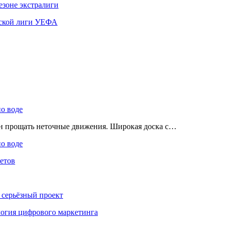
езоне экстралиги
ской лиги УЕФА
по воде
ен прощать неточные движения. Широкая доска с…
по воде
етов
 серьёзный проект
ология цифрового маркетинга