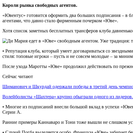
Короли рынка свободных агентов.
«Ювентус» готовится оформить два больших подписания – в 
агентами, что давно стало фирменным почерком «Юве».
Хотя список заметных бесплатных трансферов клуба давненько
• Репутация клуба, который умеет договариваться со звездным
стиля: топовые игроки – пусть и не совсем молодые – за мини
После ухода Маротты «Юве» продолжил действовать по прежней 
Сейчас читают
Шиманович и Шкурдай одержали победы в третий день чемп
Волейболисты «Шахтера» крупно обыграли одного из лидеро
• Многие из подписаний внесли большой вклад в успехи «Ювент
Серии А.
Ранние примеры Каннаваро и Тони тоже вышли не слишком усп
• Случай Погба выделяется особо. Француза «Юве» забирает б