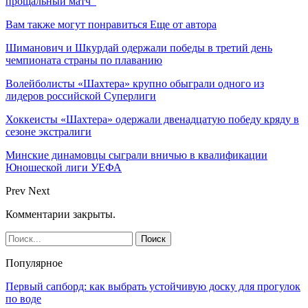
прощальный матч
Вам также могут понравиться
Еще от автора
Шиманович и Шкурдай одержали победы в третий день
чемпионата страны по плаванию
Волейболисты «Шахтера» крупно обыграли одного из
лидеров российской Суперлиги
Хоккеисты «Шахтера» одержали двенадцатую победу кряду в
сезоне экстралиги
Минские динамовцы сыграли вничью в квалификации
Юношеской лиги УЕФА
Prev
Next
Комментарии закрыты.
Популярное
Первый сапборд: как выбрать устойчивую доску для прогулок
по воде