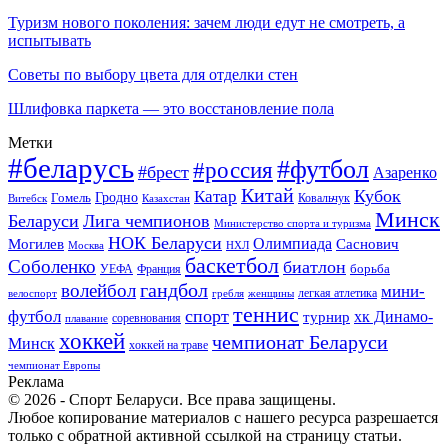
Туризм нового поколения: зачем люди едут не смотреть, а
испытывать
Советы по выбору цвета для отделки стен
Шлифовка паркета — это восстановление пола
Метки
#беларусь
#футбол
#россия
#брест
Азаренко
Китай
Кубок
Катар
Гомель
Гродно
Казахстан
Ковальчук
Витебск
Минск
Беларуси
Лига чемпионов
Министерство спорта и туризма
НОК Беларуси
Олимпиада
Могилев
Саснович
Москва
НХЛ
баскетбол
Соболенко
биатлон
борьба
УЕФА
Франция
гандбол
волейбол
мини-
легкая атлетика
гребля
женщины
велоспорт
теннис
спорт
футбол
хк Динамо-
турнир
соревнования
плавание
хоккей
чемпионат Беларуси
Минск
хоккей на траве
чемпионат Европы
Реклама
© 2026 - Спорт Беларуси. Все права защищены.
Любое копирование материалов с нашего ресурса разрешается
только с обратной активной ссылкой на страницу статьи.