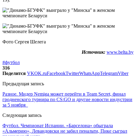
Фото Сергея Шелега
Источник:
www.belta.by
#футбол
316
Поделится
VK
OK.ru
Facebook
Twitter
WhatsApp
Telegram
Viber
Предыдущая запись
Разное. Мидер Nemiga может перейти в Team Secret, финал
гродненского турнира по CS:GO и другие новости индустрии
за 5 ноября
Следующая запись
Футбол. Чемпионат Испании. «Барселона» обыграла
«Альмерию», Левандовски не забил пенальти, Пике сыграл