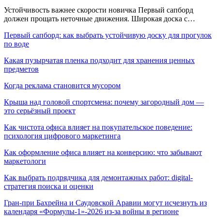
Устойчивость важнее скорости новичка Первый сапборд
должен прощать неточные движения. Широкая доска с…
Первый сапборд: как выбрать устойчивую доску для прогулок
по воде
Какая пузырчатая пленка подходит для хранения ценных
предметов
Когда реклама становится мусором
Крыша над головой спортсмена: почему загородный дом —
это серьёзный проект
Как чистота офиса влияет на покупательское поведение:
психология цифрового маркетинга
Как оформление офиса влияет на конверсию: что забывают
маркетологи
Как выбрать подрядчика для демонтажных работ: digital-
стратегия поиска и оценки
Гран-при Бахрейна и Саудовской Аравии могут исчезнуть из
календаря «Формулы-1»-2026 из-за войны в регионе