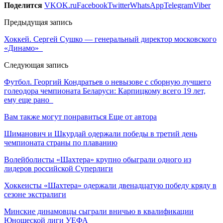
Поделится
VK
OK.ru
Facebook
Twitter
WhatsApp
Telegram
Viber
Предыдущая запись
Хоккей. Сергей Сушко — генеральный директор московского
«Динамо»
Следующая запись
Футбол. Георгий Кондратьев о невызове с сборную лучшего
голеодора чемпионата Беларуси: Карпицкому всего 19 лет,
ему еще рано
Вам также могут понравиться
Еще от автора
Шиманович и Шкурдай одержали победы в третий день
чемпионата страны по плаванию
Волейболисты «Шахтера» крупно обыграли одного из
лидеров российской Суперлиги
Хоккеисты «Шахтера» одержали двенадцатую победу кряду в
сезоне экстралиги
Минские динамовцы сыграли вничью в квалификации
Юношеской лиги УЕФА