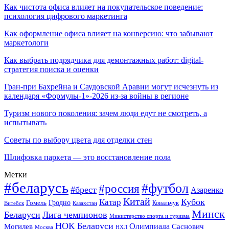
Как чистота офиса влияет на покупательское поведение:
психология цифрового маркетинга
Как оформление офиса влияет на конверсию: что забывают
маркетологи
Как выбрать подрядчика для демонтажных работ: digital-
стратегия поиска и оценки
Гран-при Бахрейна и Саудовской Аравии могут исчезнуть из
календаря «Формулы-1»-2026 из-за войны в регионе
Туризм нового поколения: зачем люди едут не смотреть, а
испытывать
Советы по выбору цвета для отделки стен
Шлифовка паркета — это восстановление пола
Метки
#беларусь
#футбол
#россия
#брест
Азаренко
Китай
Кубок
Катар
Гомель
Гродно
Казахстан
Ковальчук
Витебск
Минск
Беларуси
Лига чемпионов
Министерство спорта и туризма
НОК Беларуси
Олимпиада
Могилев
Саснович
Москва
НХЛ