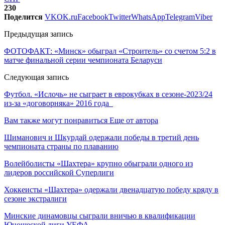
230
Поделится
VK
OK.ru
Facebook
Twitter
WhatsApp
Telegram
Viber
Предыдущая запись
ФОТОФАКТ: «Минск» обыграл «Строитель» со счетом 5:2 в
матче финальной серии чемпионата Беларуси
Следующая запись
Футбол. «Ислочь» не сыграет в еврокубках в сезоне-2023/24
из-за «договорняка» 2016 года
Вам также могут понравиться
Еще от автора
Шиманович и Шкурдай одержали победы в третий день
чемпионата страны по плаванию
Волейболисты «Шахтера» крупно обыграли одного из
лидеров российской Суперлиги
Хоккеисты «Шахтера» одержали двенадцатую победу кряду в
сезоне экстралиги
Минские динамовцы сыграли вничью в квалификации
Юношеской лиги УЕФА