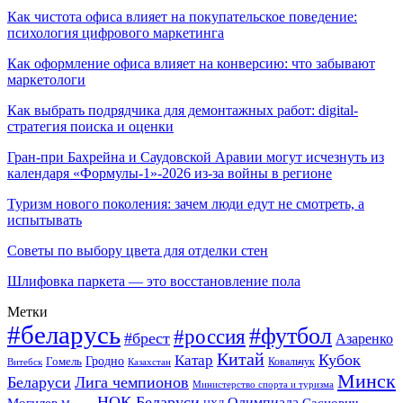
Как чистота офиса влияет на покупательское поведение:
психология цифрового маркетинга
Как оформление офиса влияет на конверсию: что забывают
маркетологи
Как выбрать подрядчика для демонтажных работ: digital-
стратегия поиска и оценки
Гран-при Бахрейна и Саудовской Аравии могут исчезнуть из
календаря «Формулы-1»-2026 из-за войны в регионе
Туризм нового поколения: зачем люди едут не смотреть, а
испытывать
Советы по выбору цвета для отделки стен
Шлифовка паркета — это восстановление пола
Метки
#беларусь
#футбол
#россия
#брест
Азаренко
Китай
Кубок
Катар
Гомель
Гродно
Казахстан
Ковальчук
Витебск
Минск
Беларуси
Лига чемпионов
Министерство спорта и туризма
НОК Беларуси
Олимпиада
Могилев
Саснович