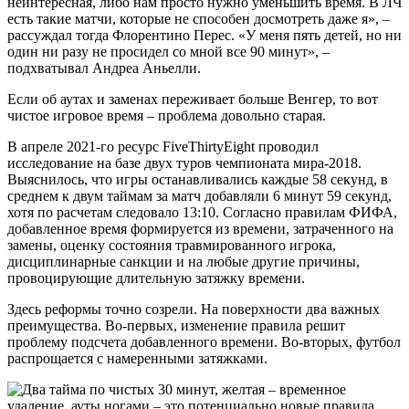
неинтересная, либо нам просто нужно уменьшить время. В ЛЧ
есть такие матчи, которые не способен досмотреть даже я», –
рассуждал тогда Флорентино Перес. «У меня пять детей, но ни
один ни разу не просидел со мной все 90 минут», –
подхватывал Андреа Аньелли.
Если об аутах и заменах переживает больше Венгер, то вот
чистое игровое время – проблема довольно старая.
В апреле 2021-го ресурс FiveThirtyEight проводил
исследование на базе двух туров чемпионата мира-2018.
Выяснилось, что игры останавливались каждые 58 секунд, в
среднем к двум таймам за матч добавляли 6 минут 59 секунд,
хотя по расчетам следовало 13:10. Согласно правилам ФИФА,
добавленное время формируется из времени, затраченного на
замены, оценку состояния травмированного игрока,
дисциплинарные санкции и на любые другие причины,
провоцирующие длительную затяжку времени.
Здесь реформы точно созрели. На поверхности два важных
преимущества. Во-первых, изменение правила решит
проблему подсчета добавленного времени. Во-вторых, футбол
распрощается с намеренными затяжками.