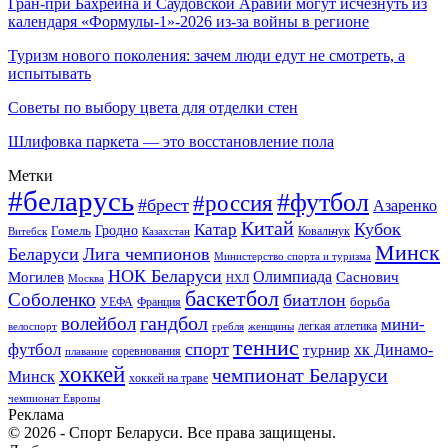
Гран-при Бахрейна и Саудовской Аравии могут исчезнуть из
календаря «Формулы-1»-2026 из-за войны в регионе
Туризм нового поколения: зачем люди едут не смотреть, а
испытывать
Советы по выбору цвета для отделки стен
Шлифовка паркета — это восстановление пола
Метки
#беларусь
#футбол
#россия
#брест
Азаренко
Китай
Кубок
Катар
Гомель
Гродно
Казахстан
Ковальчук
Витебск
Минск
Беларуси
Лига чемпионов
Министерство спорта и туризма
НОК Беларуси
Олимпиада
Могилев
Саснович
Москва
НХЛ
баскетбол
Соболенко
биатлон
борьба
УЕФА
Франция
гандбол
волейбол
мини-
легкая атлетика
гребля
женщины
велоспорт
теннис
спорт
футбол
хк Динамо-
турнир
соревнования
плавание
хоккей
чемпионат Беларуси
Минск
хоккей на траве
чемпионат Европы
Реклама
© 2026 - Спорт Беларуси. Все права защищены.