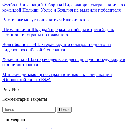
Футбол. Лига наций. Сборная Нидерландов сыграла вничью с
командой Польши, Уэльс и Бельгия не выявили победителя
Вам также могут понравиться
Еще от автора
Шиманович и Шкурдай одержали победы в третий день
чемпионата страны по плаванию
Волейболисты «Шахтера» крупно обыграли одного из
лидеров российской Суперлиги
Хоккеисты «Шахтера» одержали двенадцатую победу кряду в
сезоне экстралиги
Минские динамовцы сыграли вничью в квалификации
Юношеской лиги УЕФА
Prev
Next
Комментарии закрыты.
Популярное