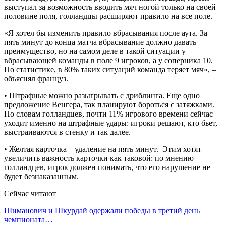
выступал за возможность вводить мяч ногой только на своей
половине поля, голландцы расширяют правило на все поле.
«Я хотел бы изменить правило вбрасывания после аута. За
пять минут до конца матча вбрасывание должно давать
преимущество, но на самом деле в такой ситуации у
вбрасывающей команды в поле 9 игроков, а у соперника 10.
По статистике, в 80% таких ситуаций команда теряет мяч», –
объяснял француз.
• Штрафные можно разыгрывать с дриблинга. Еще одно
предложение Венгера, так планируют бороться с затяжками.
По словам голландцев, почти 11% игрового времени сейчас
уходит именно на штрафные удары: игроки решают, кто бьет,
выстраиваются в стенку и так далее.
• Желтая карточка – удаление на пять минут. Этим хотят
увеличить важность карточки как таковой: по мнению
голландцев, игрок должен понимать, что его нарушение не
будет безнаказанным.
Сейчас читают
Шиманович и Шкурдай одержали победы в третий день
чемпионата…