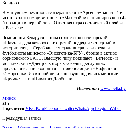
Корцова.
В минувшем чемпионате дзержинский «Арсенал» занял 14-е
место в элитном дивизионе, а «Макслайн» финишировал на 4-
й позиции в первой лиге. Ответная игра состоится 20 ноября
в Рогачеве.
Чемпионом Беларуси в этом сезоне стал солигорский
«Шахтер», для которого это третий подряд и четвертый в
истории титул. Серебряные медали впервые завоевали
футболисты минского «Энергетика-БГУ», бронза в активе
борисовского БАТЭ. Высшую лигу покидают «Витебск» и
могилевский «Днепр», которых заменят два лучших
представителя первой лиги — новополоцкий «Нафтан» и
«Сморгонь». Из второй лиги в первую поднялись минские
«Крумкачы» и «Нива» из Долбизно.
Источник:
www.belta.by
Минск
215
Поделится
VK
OK.ru
Facebook
Twitter
WhatsApp
Telegram
Viber
Предыдущая запись
Разное. Международный паралимпийский комитет