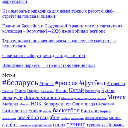
маркетологи
Как выбрать подрядчика для демонтажных работ: digital-
стратегия поиска и оценки
Гран-при Бахрейна и Саудовской Аравии могут исчезнуть из
календаря «Формулы-1»-2026 из-за войны в регионе
Туризм нового поколения: зачем люди едут не смотреть, а
испытывать
Советы по выбору цвета для отделки стен
Шлифовка паркета — это восстановление пола
Метки
#беларусь
#футбол
#россия
#брест
Азаренко
Китай
Кубок
Катар
Гомель
Гродно
Казахстан
Ковальчук
Витебск
Минск
Беларуси
Лига чемпионов
Министерство спорта и туризма
НОК Беларуси
Олимпиада
Могилев
Саснович
Москва
НХЛ
баскетбол
Соболенко
биатлон
борьба
УЕФА
Франция
гандбол
волейбол
мини-
легкая атлетика
гребля
женщины
велоспорт
теннис
спорт
футбол
хк Динамо-
турнир
соревнования
плавание