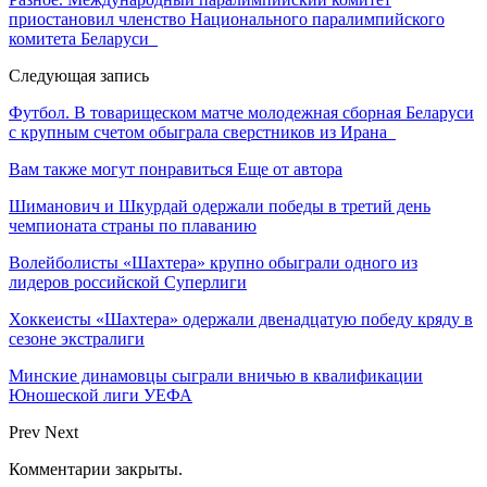
приостановил членство Национального паралимпийского
комитета Беларуси
Следующая запись
Футбол. В товарищеском матче молодежная сборная Беларуси
с крупным счетом обыграла сверстников из Ирана
Вам также могут понравиться
Еще от автора
Шиманович и Шкурдай одержали победы в третий день
чемпионата страны по плаванию
Волейболисты «Шахтера» крупно обыграли одного из
лидеров российской Суперлиги
Хоккеисты «Шахтера» одержали двенадцатую победу кряду в
сезоне экстралиги
Минские динамовцы сыграли вничью в квалификации
Юношеской лиги УЕФА
Prev
Next
Комментарии закрыты.