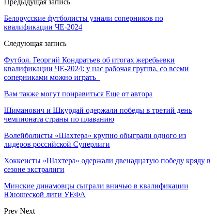
Предыдущая запись
Белорусские футболисты узнали соперников по
квалификации ЧЕ-2024
Следующая запись
Футбол. Георгий Кондратьев об итогах жеребьевки
квалификации ЧЕ-2024: у нас рабочая группа, со всеми
соперниками можно играть
Вам также могут понравиться
Еще от автора
Шиманович и Шкурдай одержали победы в третий день
чемпионата страны по плаванию
Волейболисты «Шахтера» крупно обыграли одного из
лидеров российской Суперлиги
Хоккеисты «Шахтера» одержали двенадцатую победу кряду в
сезоне экстралиги
Минские динамовцы сыграли вничью в квалификации
Юношеской лиги УЕФА
Prev
Next