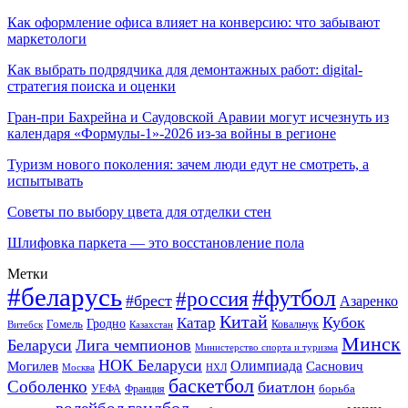
Как оформление офиса влияет на конверсию: что забывают
маркетологи
Как выбрать подрядчика для демонтажных работ: digital-
стратегия поиска и оценки
Гран-при Бахрейна и Саудовской Аравии могут исчезнуть из
календаря «Формулы-1»-2026 из-за войны в регионе
Туризм нового поколения: зачем люди едут не смотреть, а
испытывать
Советы по выбору цвета для отделки стен
Шлифовка паркета — это восстановление пола
Метки
#беларусь
#футбол
#россия
#брест
Азаренко
Китай
Кубок
Катар
Гомель
Гродно
Казахстан
Ковальчук
Витебск
Минск
Беларуси
Лига чемпионов
Министерство спорта и туризма
НОК Беларуси
Олимпиада
Могилев
Саснович
Москва
НХЛ
баскетбол
Соболенко
биатлон
борьба
УЕФА
Франция
гандбол