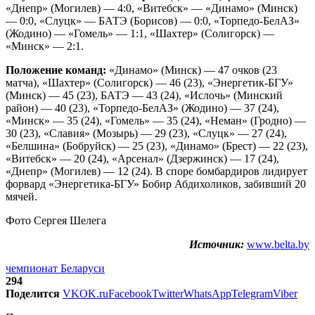
«Днепр» (Могилев) — 4:0, «Витебск» — «Динамо» (Минск)
— 0:0, «Слуцк» — БАТЭ (Борисов) — 0:0, «Торпедо-БелАЗ»
(Жодино) — «Гомель» — 1:1, «Шахтер» (Солигорск) —
«Минск» — 2:1.
Положение команд:
«Динамо» (Минск) — 47 очков (23
матча), «Шахтер» (Солигорск) — 46 (23), «Энергетик-БГУ»
(Минск) — 45 (23), БАТЭ — 43 (24), «Ислочь» (Минский
район) — 40 (23), «Торпедо-БелАЗ» (Жодино) — 37 (24),
«Минск» — 35 (24), «Гомель» — 35 (24), «Неман» (Гродно) —
30 (23), «Славия» (Мозырь) — 29 (23), «Слуцк» — 27 (24),
«Белшина» (Бобруйск) — 25 (23), «Динамо» (Брест) — 22 (23),
«Витебск» — 20 (24), «Арсенал» (Дзержинск) — 17 (24),
«Днепр» (Могилев) — 12 (24). В споре бомбардиров лидирует
форвард «Энергетика-БГУ» Бобир Абдихоликов, забивший 20
мячей.
Фото Сергея Шелега
Источник:
www.belta.by
чемпионат Беларуси
294
Поделится
VK
OK.ru
Facebook
Twitter
WhatsApp
Telegram
Viber