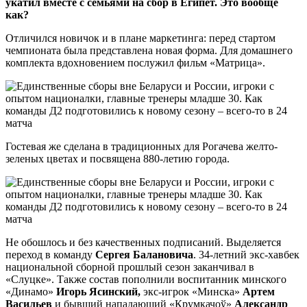
укатил вместе с семьями на сбор в Египет. Это вообще
как?
Отличился новичок и в плане маркетинга: перед стартом
чемпионата была представлена новая форма. Для домашнего
комплекта вдохновением послужил фильм «Матрица».
Гостевая же сделана в традиционных для Рогачева желто-
зеленых цветах и посвящена 880-летию города.
Не обошлось и без качественных подписаний. Выделяется
переход в команду
Сергея Балановича
. 34-летний экс-хавбек
национальной сборной прошлый сезон заканчивал в
«Слуцке». Также состав пополнили воспитанник минского
«Динамо»
Игорь Ясинский,
экс-игрок «Минска»
Артем
Васильев
и бывший нападающий «Крумкачоў»
Александр