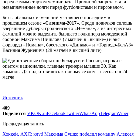
перед самым стартом чемпионата. Причиной запрета стали
невыплаченные долги перед футболистами и персоналом.
Без глобальных изменений у ставшего последним в
прошедшем сезоне
«Слонима-2017»
. Среди новичков сплошь
вчерашние дублеры гродненского «Немана», а из интересных
фамилий можно выделить бывшего голкипера молодежной
сборной Максима Шишлова (7 матчей в «вышке») и экс-
форварда «Немана», брестского «Динамо» и «Торпедо-БелАЗ»
Василия Журневича (28 матчей в высшей лиге).
Источник
409
Поделится
VK
OK.ru
Facebook
Twitter
WhatsApp
Telegram
Viber
Предыдущая запись
Хоккей. АХЛ: клуб Максима Сушко победил команду Алексея