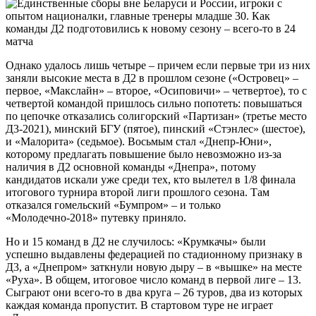
Однако удалось лишь четыре – причем если первые три из них
заняли высокие места в Д2 в прошлом сезоне («Островец» –
первое, «Макслайн» – второе, «Осиповичи» – четвертое), то с
четвертой командой пришлось сильно попотеть: повышаться
по цепочке отказались солигорский «Партизан» (третье место
Д3-2021), минский БГУ (пятое), пинский «Стэнлес» (шестое),
и «Малорита» (седьмое). Восьмым стал «Днепр-Юни»,
которому предлагать повышение было невозможно из-за
наличия в Д2 основной команды «Днепра», потому
кандидатов искали уже среди тех, кто вылетел в 1/8 финала
итогового турнира второй лиги прошлого сезона. Там
отказался гомельский «Бумпром» – и только
«Молодечно-2018» путевку приняло.
Но и 15 команд в Д2 не случилось: «Крумкачы» были
успешно выдавлены федерацией по стадионному признаку в
Д3, а «Днепром» заткнули новую дыру – в «вышке» на месте
«Руха». В общем, итоговое число команд в первой лиге – 13.
Сыграют они всего-то в два круга – 26 туров, два из которых
каждая команда пропустит. В стартовом туре не играет