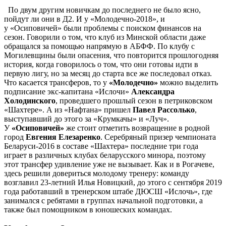
По двум другим новичкам до последнего не было ясно,
пойдут ли они в Д2. И у «Молодечно-2018», и
у «Осиповичей» были проблемы с поиском финансов на
сезон. Говорили о том, что клуб из Минской области даже
обращался за помощью напрямую в АБФФ. По клубу с
Могилевщины были опасения, что повторится прошлогодняя
история, когда говорилось о том, что они готовы идти в
первую лигу, но за месяц до старта все же последовал отказ.
Что касается трансферов, то у
«Молодечно»
можно выделить
подписание экс-капитана «Ислочи»
Александра
Холодинского
, проведшего прошлый сезон в петриковском
«Шахтере». А из «Нафтана» пришел
Павел Рассолько
,
выступавший до этого за «Крумкачы» и «Луч».
У
«Осиповичей»
же стоит отметить возвращение в родной
город
Евгения Елезаренко
. Серебряный призер чемпионата
Беларуси-2016 в составе «Шахтера» последние три года
играет в различных клубах беларусского минора, поэтому
этот трансфер удивление уже не вызывает. Как и в Рогачеве,
здесь решили довериться молодому тренеру: команду
возглавил 23-летний Илья Новицкий, до этого с сентября 2019
года работавший в тренерском штабе ДЮСШ «Ислочь», где
занимался с ребятами в группах начальной подготовки, а
также был помощником в юношеских командах.