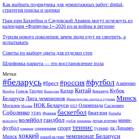
Как выбрать подрядчика для демонтажных работ: digital-
стратегия поиска и оценки
Гран-при Бахрейна и Саудовской Аравии могут исчезнуть из
календаря «Формулы-1»-2026 из-за войны в регионе
Туризм нового поколения: зачем люди едут не смотреть, а
испытывать
Советы по выбору цвета для отделки стен
Шлифовка паркета — это восстановление пола
Метки
#беларусь
#футбол
#россия
#брест
Азаренко
Китай
Кубок
Катар
Гомель
Гродно
Казахстан
Ковальчук
Витебск
Минск
Беларуси
Лига чемпионов
Министерство спорта и туризма
НОК Беларуси
Олимпиада
Могилев
Саснович
Москва
НХЛ
баскетбол
Соболенко
биатлон
борьба
УЕФА
Франция
гандбол
волейбол
мини-
легкая атлетика
гребля
женщины
велоспорт
теннис
спорт
футбол
хк Динамо-
турнир
соревнования
плавание
хоккей
чемпионат Беларуси
Минск
хоккей на траве