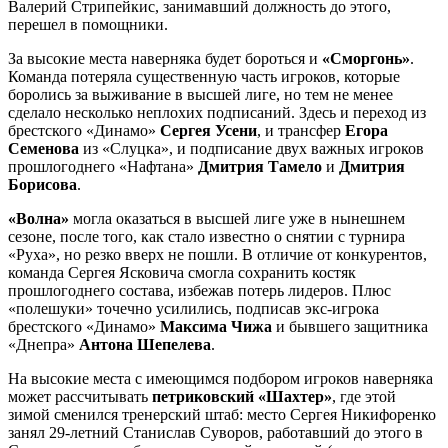
Валерий Стрипейкис, занимавший должность до этого,
перешел в помощники.
За высокие места наверняка будет бороться и
«Сморгонь»
.
Команда потеряла существенную часть игроков, которые
боролись за выживание в высшей лиге, но тем не менее
сделало несколько неплохих подписаний. Здесь и переход из
брестского «Динамо»
Сергея Усени
, и трансфер
Егора
Семенова
из «Слуцка», и подписание двух важных игроков
прошлогоднего «Нафтана»
Дмитрия Тамело
и
Дмитрия
Борисова
.
«Волна»
могла оказаться в высшей лиге уже в нынешнем
сезоне, после того, как стало известно о снятии с турнира
«Руха», но резко вверх не пошли. В отличие от конкурентов,
команда Сергея Ясковича смогла сохранить костяк
прошлогоднего состава, избежав потерь лидеров. Плюс
«полешуки» точечно усилились, подписав экс-игрока
брестского «Динамо»
Максима Чижа
и бывшего защитника
«Днепра»
Антона Шепелева
.
На высокие места с имеющимся подбором игроков наверняка
может рассчитывать
петриковский «Шахтер»
, где этой
зимой сменился тренерский штаб: место Сергея Никифоренко
занял 29-летний Станислав Суворов, работавший до этого в