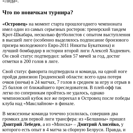
«Лида».
Что по новичкам турнира?
«Островец»
на момент старта прошлогоднего чемпионата
имел один из самых серьезных ростеров: тренерский тандем
Крот-Шкабара, несколько футболистов с опытом выступления
в высшей лиге (особенно выделялось подписание бронзового
призера молодежного Евро-2011 Никиты Букаткина) и
лучший бомбардир в истории второй лиги Алексей Ходневич.
Он свой статус подтвердил: забив 57 мячей за год, достиг
отметки в 200 голов в лиге.
Свой статус фаворита подтвердила и команда, на одной ноге
пройдя дивизион Гродненской области: всего одна потеря
очков (ничья) в 24 матчах, 7 голов в среднем за игру и отрыв в
25 баллов от ближайшего преследователя. В плей-офф так
легко по соперникам пройтись не удалось, однако
чемпионский кубок все же переехал в Островец после победы
клуба над «Макслайном» в финале.
В межсезонье команда точечно усилилась, совершив два
громких для первой лиги трансфера: из «Белшины» пришел
Дмитрий Лебедев
, а из «Минска» –
Дмитрий Алисейко,
у
которого есть опыт в 4 матча за сборную Белруси. Правда, и