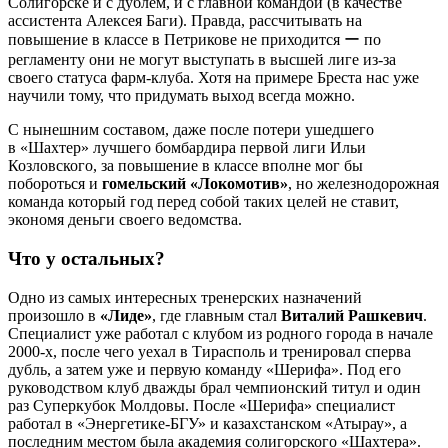
Солигорске и с дублем, и с главной командой (в качестве
ассистента Алексея Баги). Правда, рассчитывать на
повышение в классе в Петрикове не приходится ー по
регламенту они не могут выступать в высшей лиге из-за
своего статуса фарм-клуба. Хотя на примере Бреста нас уже
научили тому, что придумать выход всегда можно.
С нынешним составом, даже после потери ушедшего
в «Шахтер» лучшего бомбардира первой лиги Ильи
Козловского, за повышение в классе вполне мог бы
побороться и
гомельский «Локомотив»
, но железнодорожная
команда который год перед собой таких целей не ставит,
экономя деньги своего ведомства.
Что у остальных?
Одно из самых интересных тренерских назначений
произошло в
«Лиде»
, где главным стал
Виталий Рашкевич
.
Специалист уже работал с клубом из родного города в начале
2000-х, после чего уехал в Тирасполь и тренировал сперва
дубль, а затем уже и первую команду «Шерифа». Под его
руководством клуб дважды брал чемпионский титул и один
раз Суперкубок Молдовы. После «Шерифа» специалист
работал в «Энергетике-БГУ» и казахстанском «Атырау», а
последним местом была академия солигорского «Шахтера».