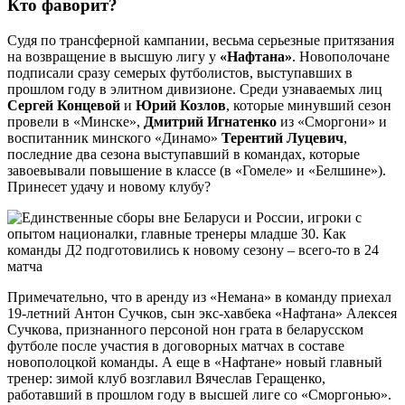
Кто фаворит?
Судя по трансферной кампании, весьма серьезные притязания
на возвращение в высшую лигу у
«Нафтана»
. Новополочане
подписали сразу семерых футболистов, выступавших в
прошлом году в элитном дивизионе. Среди узнаваемых лиц
Сергей Концевой
и
Юрий Козлов
, которые минувший сезон
провели в «Минске»,
Дмитрий Игнатенко
из «Сморгони» и
воспитанник минского «Динамо»
Терентий Луцевич
,
последние два сезона выступавший в командах, которые
завоевывали повышение в классе (в «Гомеле» и «Белшине»).
Принесет удачу и новому клубу?
Примечательно, что в аренду из «Немана» в команду приехал
19-летний Антон Сучков, сын экс-хавбека «Нафтана» Алексея
Сучкова, признанного персоной нон грата в беларусском
футболе после участия в договорных матчах в составе
новополоцкой команды. А еще в «Нафтане» новый главный
тренер: зимой клуб возглавил Вячеслав Геращенко,
работавший в прошлом году в высшей лиге со «Сморгонью».