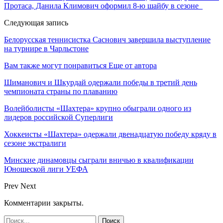
Протаса, Данила Климович оформил 8-ю шайбу в сезоне
Следующая запись
Белорусская теннисистка Саснович завершила выступление
на турнире в Чарльстоне
Вам также могут понравиться
Еще от автора
Шиманович и Шкурдай одержали победы в третий день
чемпионата страны по плаванию
Волейболисты «Шахтера» крупно обыграли одного из
лидеров российской Суперлиги
Хоккеисты «Шахтера» одержали двенадцатую победу кряду в
сезоне экстралиги
Минские динамовцы сыграли вничью в квалификации
Юношеской лиги УЕФА
Prev
Next
Комментарии закрыты.