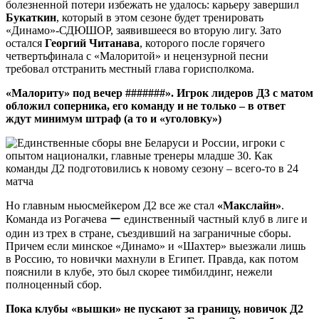
болезненной потери избежать не удалось: карьеру завершил
Букаткин
, который в этом сезоне будет тренировать
«Динамо»-СДЮШОР, заявившееся во вторую лигу. Зато
остался
Георгий Читанава
, которого после горячего
четвертьфинала с «Малоритой» и нецензурной песни
требовал отстранить местный глава горисполкома.
«Малориту» под вечер #######». Игрок лидеров Д3 с матом
обложил соперника, его команду и не только – в ответ
ждут минимум штраф (а то и «уголовку»)
Но главным ньюсмейкером Д2 все же стал
«Макслайн»
.
Команда из Рогачева ー единственный частный клуб в лиге и
один из трех в стране, съездивший на заграничные сборы.
Причем если минское «Динамо» и «Шахтер» выезжали лишь
в Россию, то новички махнули в Египет. Правда, как потом
пояснили в клубе, это был скорее тимбилдинг, нежели
полноценный сбор.
Пока клубы «вышки» не пускают за границу, новичок Д2