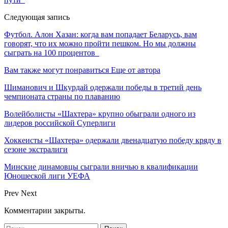
Следующая запись
Футбол. Алон Хазан: когда вам попадает Беларусь, вам
говорят, что их можно пройти пешком. Но мы должны
сыграть на 100 процентов
Вам также могут понравиться
Еще от автора
Шиманович и Шкурдай одержали победы в третий день
чемпионата страны по плаванию
Волейболисты «Шахтера» крупно обыграли одного из
лидеров российской Суперлиги
Хоккеисты «Шахтера» одержали двенадцатую победу кряду в
сезоне экстралиги
Минские динамовцы сыграли вничью в квалификации
Юношеской лиги УЕФА
Prev
Next
Комментарии закрыты.