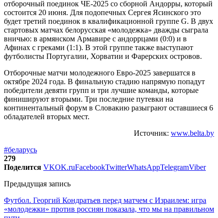
отборочный поединок ЧЕ-2025 со сборной Андорры, который
состоится 20 июня. Для подопечных Сергея Ясинского это
будет третий поединок в квалификационной группе G. В двух
стартовых матчах белорусская «молодежка» дважды сыграла
вничью: в армянском Армавире с андоррцами (0:0) и в
Афинах с греками (1:1). В этой группе также выступают
футболисты Португалии, Хорватии и Фарерских островов.
Отборочные матчи молодежного Евро-2025 завершатся в
октябре 2024 года. В финальную стадию напрямую попадут
победители девяти групп и три лучшие команды, которые
финишируют вторыми. Три последние путевки на
континентальный форум в Словакию разыграют оставшиеся 6
обладателей вторых мест.
Источник:
www.belta.by
#беларусь
279
Поделится
VK
OK.ru
Facebook
Twitter
WhatsApp
Telegram
Viber
Предыдущая запись
Футбол. Георгий Кондратьев перед матчем с Израилем: игра
«молодежки» против россиян показала, что мы на правильном
пути