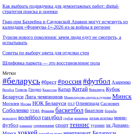
Как выбрать подрядчика для демонтажных работ: digital-
стратегия поиска и оценки
Гран-при Бахрейна и Саудовской Аравии могут исчезнуть из
календаря «Формулы-1»-2026 из-за войны в регионе
Туризм нового поколения: зачем люди едут не смотреть, а
испытывать
Советы по выбору цвета для отделки стен
Шлифовка паркета — это восстановление пола
Метки
#беларусь
#футбол
#россия
#брест
Азаренко
Китай
Кубок
Катар
Гомель
Гродно
Казахстан
Ковальчук
Витебск
Минск
Беларуси
Лига чемпионов
Министерство спорта и туризма
НОК Беларуси
Олимпиада
Могилев
Саснович
Москва
НХЛ
баскетбол
Соболенко
биатлон
борьба
УЕФА
Франция
гандбол
волейбол
мини-
легкая атлетика
гребля
женщины
велоспорт
теннис
спорт
футбол
хк Динамо-
турнир
соревнования
плавание
хоккей
чемпионат Беларуси
Минск
хоккей на траве