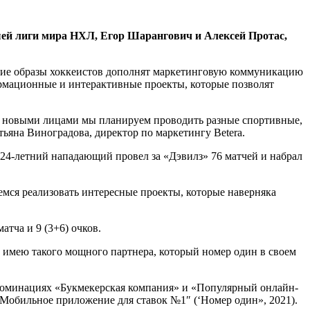
шей лиги мира НХЛ, Егор Шарангович и Алексей Протас,
ркие образы хоккеистов дополнят маркетинговую коммуникацию
ормационные и интерактивные проекты, которые позволят
 с новыми лицами мы планируем проводить разные спортивные,
тьяна Виноградова, директор по маркетингу Betera.
24-летний нападающий провел за «Дэвилз» 76 матчей и набрал
аемся реализовать интересные проекты, которые наверняка
тча и 9 (3+6) очков.
рь имею такого мощного партнера, который номер один в своем
номинациях «Букмекерская компания» и «Популярный онлайн-
 «Мобильное приложение для ставок №1″ (‘Номер один», 2021).