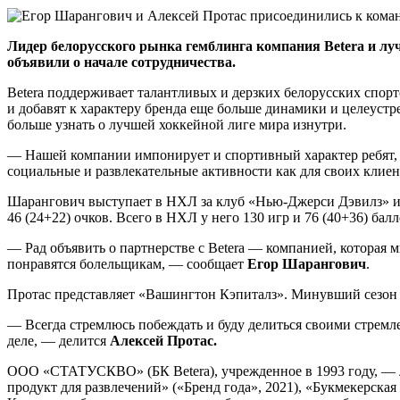
Лидер белорусского рынка гемблинга компания Betera и л
объявили о начале сотрудничества.
Betera поддерживает талантливых и дерзких белорусских спор
и добавят к характеру бренда еще больше динамики и целеуст
больше узнать о лучшей хоккейной лиге мира изнутри.
— Нашей компании импонирует и спортивный характер ребят, 
социальные и развлекательные активности как для своих клиент
Шарангович выступает в НХЛ за клуб «Нью-Джерси Дэвилз» и 
46 (24+22) очков. Всего в НХЛ у него 130 игр и 76 (40+36) балл
— Рад объявить о партнерстве с Betera — компанией, которая м
понравятся болельщикам, — сообщает
Егор Шарангович
.
Протас представляет «Вашингтон Кэпиталз». Минувший сезон ст
— Всегда стремлюсь побеждать и буду делиться своими стремле
деле, — делится
Алексей Протас.
ООО «СТАТУСКВО» (БК Betera), учрежденное в 1993 году, — л
продукт для развлечений» («Бренд года», 2021), «Букмекерска