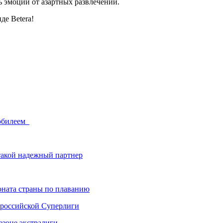
ь эмоции от азартных развлечений.
 юбилеем
такой надежный партнер
ната страны по плаванию
 российской Суперлиги
езоне экстралиги