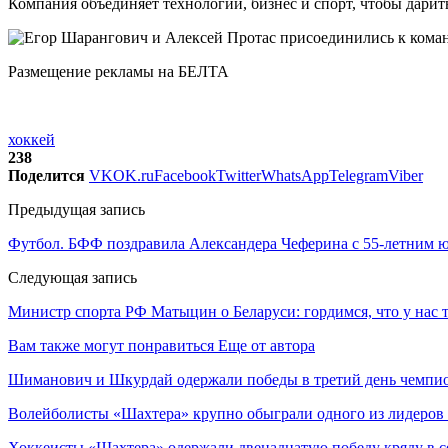
Компания объединяет технологии, бизнес и спорт, чтобы дарит
Размещение рекламы на БЕЛТА
хоккей
238
Поделится
VK
OK.ru
Facebook
Twitter
WhatsApp
Telegram
Viber
Предыдущая запись
Футбол. БФФ поздравила Александера Чеферина с 55-летним
Следующая запись
Министр спорта РФ Матыцин о Беларуси: гордимся, что у нас 
Вам также могут понравиться
Еще от автора
Шиманович и Шкурдай одержали победы в третий день чемпио
Волейболисты «Шахтера» крупно обыграли одного из лидеров
Хоккеисты «Шахтера» одержали двенадцатую победу кряду в с