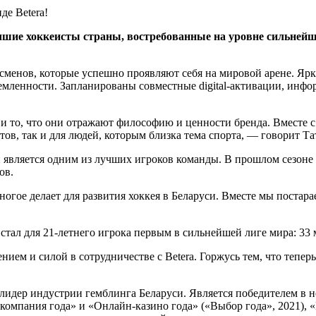
учшие хоккеисты страны, востребованные на уровне сильней
тсменов, которые успешно проявляют себя на мировой арене. Я
ремленности. Запланированы совместные digital-активации, инф
и то, что они отражают философию и ценности бренда. Вместе
ов, так и для людей, которым близка тема спорта, — говорит Та
является одним из лучших игроков команды. В прошлом сезоне 
ов.
ногое делает для развития хоккея в Беларуси. Вместе мы постар
ал для 21-летнего игрока первым в сильнейшей лиге мира: 33 ма
нием и силой в сотрудничестве с Betera. Горжусь тем, что тепе
идер индустрии гемблинга Беларуси. Является победителем в 
я компания года» и «Онлайн-казино года» («Выбор года», 2021),