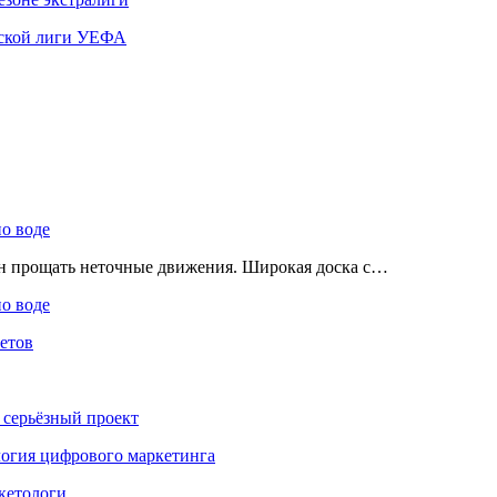
ской лиги УЕФА
по воде
ен прощать неточные движения. Широкая доска с…
по воде
етов
 серьёзный проект
ология цифрового маркетинга
кетологи