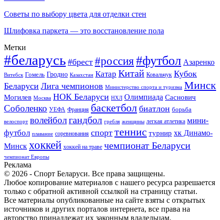
Советы по выбору цвета для отделки стен
Шлифовка паркета — это восстановление пола
Метки
#беларусь
#футбол
#россия
#брест
Азаренко
Китай
Кубок
Катар
Гомель
Гродно
Казахстан
Ковальчук
Витебск
Минск
Беларуси
Лига чемпионов
Министерство спорта и туризма
НОК Беларуси
Олимпиада
Могилев
Саснович
Москва
НХЛ
баскетбол
Соболенко
биатлон
борьба
УЕФА
Франция
гандбол
волейбол
мини-
легкая атлетика
гребля
женщины
велоспорт
теннис
спорт
футбол
хк Динамо-
турнир
соревнования
плавание
хоккей
чемпионат Беларуси
Минск
хоккей на траве
чемпионат Европы
Реклама
© 2026 - Спорт Беларуси. Все права защищены.
Любое копирование материалов с нашего ресурса разрешается
только с обратной активной ссылкой на страницу статьи.
Все материалы опубликованные на сайте взяты с открытых
источников и других порталов интернета, все права на
авторство принадлежат их законным владельцам.