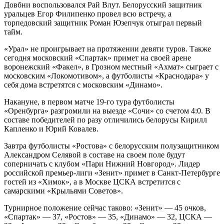
Довбни воспользовался Рай Влут. Белорусский защитник
уральцев Егор Филипенко провел всю встречу, а
торпедовский защитник Роман Юзепчук отыграл первый
тайм.
«Урал» не проигрывает на протяжении девяти туров. Также
сегодня московский «Спартак» примет на своей арене
воронежский «Факел», в Грозном местный «Ахмат» сыграет с
московским «Локомотивом», а футболисты «Краснодара» у
себя дома встретятся с московским «Динамо».
Накануне, в первом матче 19-го тура футболисты
«Оренбурга» разгромили на выезде «Сочи» со счетом 4:0. В
составе победителей по разу отличились белорусы Кирилл
Капленко и Юрий Ковалев.
Завтра футболисты «Ростова» с белорусским полузащитником
Александром Селявой в составе на своем поле будут
соперничать с клубом «Пари Нижний Новгород». Лидер
российской премьер-лиги «Зенит» примет в Санкт-Петербурге
гостей из «Химок», а в Москве ЦСКА встретится с
самарскими «Крыльями Советов».
Турнирное положение сейчас таково: «Зенит» — 45 очков,
«Спартак» — 37, «Ростов» — 35, «Динамо» — 32, ЦСКА —