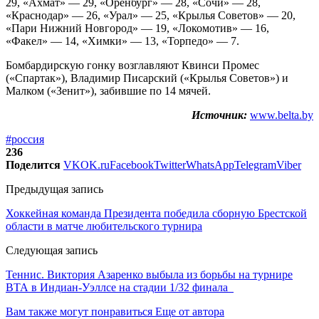
29, «Ахмат» — 29, «Оренбург» — 28, «Сочи» — 28,
«Краснодар» — 26, «Урал» — 25, «Крылья Советов» — 20,
«Пари Нижний Новгород» — 19, «Локомотив» — 16,
«Факел» — 14, «Химки» — 13, «Торпедо» — 7.
Бомбардирскую гонку возглавляют Квинси Промес
(«Спартак»), Владимир Писарский («Крылья Советов») и
Малком («Зенит»), забившие по 14 мячей.
Источник:
www.belta.by
#россия
236
Поделится
VK
OK.ru
Facebook
Twitter
WhatsApp
Telegram
Viber
Предыдущая запись
Хоккейная команда Президента победила сборную Брестской
области в матче любительского турнира
Следующая запись
Теннис. Виктория Азаренко выбыла из борьбы на турнире
ВТА в Индиан-Уэллсе на стадии 1/32 финала
Вам также могут понравиться
Еще от автора