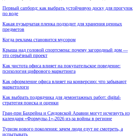
Первый сапборд: как выбрать устойчивую доску для прогулок
по воде
Какая пузырчатая пленка подходит для хранения ценных
предметов
Когда реклама становится мусором
Крыша над головой спортсмена: почему загородный дом —
это серьёзный проект
Как чистота офиса влияет на покупательское поведение:
психология цифрового маркетинга
Как оформление офиса влияет на конверсию: что забывают
маркетологи
Как выбрать подрядчика для демонтажных работ: digital-
стратегия поиска и оценки
Гран-при Бахрейна и Саудовской Аравии могут исчезнуть из
календаря «Формулы-1»-2026 из-за войны в регионе
Туризм нового поколения: зачем люди едут не смотреть, а
испытывать