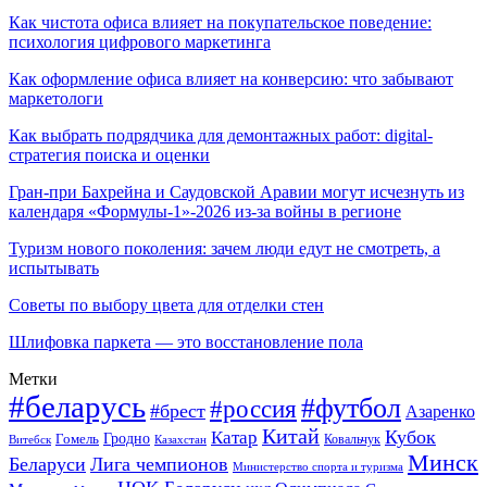
Как чистота офиса влияет на покупательское поведение:
психология цифрового маркетинга
Как оформление офиса влияет на конверсию: что забывают
маркетологи
Как выбрать подрядчика для демонтажных работ: digital-
стратегия поиска и оценки
Гран-при Бахрейна и Саудовской Аравии могут исчезнуть из
календаря «Формулы-1»-2026 из-за войны в регионе
Туризм нового поколения: зачем люди едут не смотреть, а
испытывать
Советы по выбору цвета для отделки стен
Шлифовка паркета — это восстановление пола
Метки
#беларусь
#футбол
#россия
#брест
Азаренко
Китай
Кубок
Катар
Гомель
Гродно
Казахстан
Ковальчук
Витебск
Минск
Беларуси
Лига чемпионов
Министерство спорта и туризма