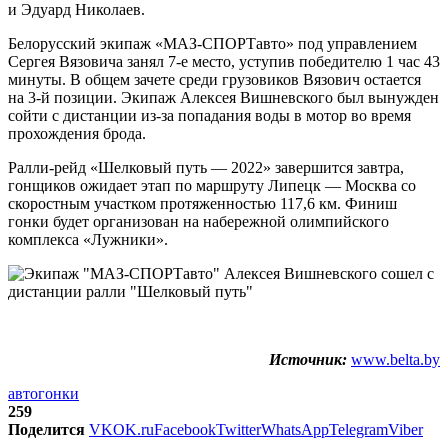
и Эдуард Николаев.
Белорусский экипаж «МАЗ-СПОРТавто» под управлением
Сергея Вязовича занял 7-е место, уступив победителю 1 час 43
минуты. В общем зачете среди грузовиков Вязович остается
на 3-й позиции. Экипаж Алексея Вишневского был вынужден
сойти с дистанции из-за попадания воды в мотор во время
прохождения брода.
Ралли-рейд «Шелковый путь — 2022» завершится завтра,
гонщиков ожидает этап по маршруту Липецк — Москва со
скоростным участком протяженностью 117,6 км. Финиш
гонки будет организован на набережной олимпийского
комплекса «Лужники».
Источник:
www.belta.by
автогонки
259
Поделится
VK
OK.ru
Facebook
Twitter
WhatsApp
Telegram
Viber