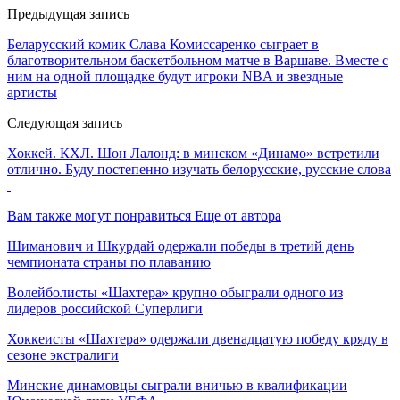
Предыдущая запись
Беларусский комик Слава Комиссаренко сыграет в
благотворительном баскетбольном матче в Варшаве. Вместе с
ним на одной площадке будут игроки NBA и звездные
артисты
Следующая запись
Хоккей. КХЛ. Шон Лалонд: в минском «Динамо» встретили
отлично. Буду постепенно изучать белорусские, русские слова
Вам также могут понравиться
Еще от автора
Шиманович и Шкурдай одержали победы в третий день
чемпионата страны по плаванию
Волейболисты «Шахтера» крупно обыграли одного из
лидеров российской Суперлиги
Хоккеисты «Шахтера» одержали двенадцатую победу кряду в
сезоне экстралиги
Минские динамовцы сыграли вничью в квалификации