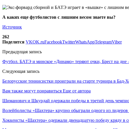
А каких еще футболистов с лишним весом знаете вы?
Источник
262
Поделится
VK
OK.ru
Facebook
Twitter
WhatsApp
Telegram
Viber
Предыдущая запись
Футбол. БАТЭ и минское «Динамо» теряют очки, Брест на дне
Следующая запись
Белорусские теннисистки проиграли на старте турнира в Бад-
Вам также могут понравиться
Еще от автора
Шиманович и Шкурдай одержали победы в третий день чемпио
Волейболисты «Шахтера» крупно обыграли одного из лидеров
Хоккеисты «Шахтера» одержали двенадцатую победу кряду в с