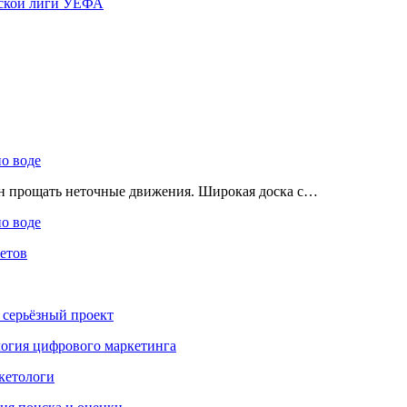
ской лиги УЕФА
по воде
ен прощать неточные движения. Широкая доска с…
по воде
етов
 серьёзный проект
ология цифрового маркетинга
кетологи