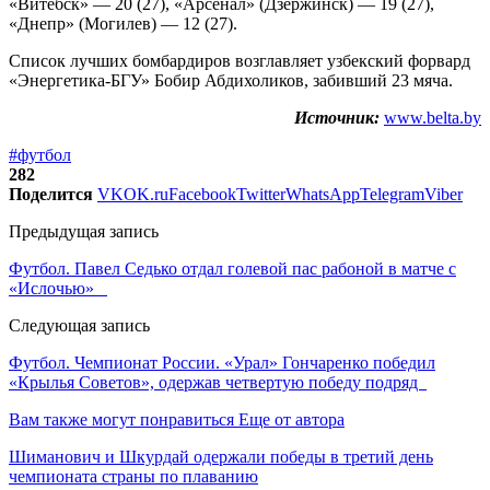
«Витебск» — 20 (27), «Арсенал» (Дзержинск) — 19 (27),
«Днепр» (Могилев) — 12 (27).
Список лучших бомбардиров возглавляет узбекский форвард
«Энергетика-БГУ» Бобир Абдихоликов, забивший 23 мяча.
Источник:
www.belta.by
#футбол
282
Поделится
VK
OK.ru
Facebook
Twitter
WhatsApp
Telegram
Viber
Предыдущая запись
Футбол. Павел Седько отдал голевой пас рабоной в матче с
«Ислочью»
Следующая запись
Футбол. Чемпионат России. «Урал» Гончаренко победил
«Крылья Советов», одержав четвертую победу подряд
Вам также могут понравиться
Еще от автора
Шиманович и Шкурдай одержали победы в третий день
чемпионата страны по плаванию