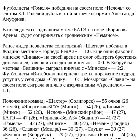
Футболисты «Гомеля» победили на своем поле «Ислочь» со
счетом 3:1. Голевой дубль в этой встрече оформил Александр
Ануфриев.
В последнем сегодняшнем матче БАТЭ на поле «Борисов-
Арены» будет соперничать с гродненским «Неманом».
Ранее лидер первенства солигорский «Шахтер» победил в
Жодино местное «Торпедо-БелАЗ» — 1:0. Еще один фаворит
минское «Динамо» на своей арене не смог обыграть брестских
динамовцев, завершив поединок вничью — 0:0. В Бобруйске
местная «Белшина» сыграла вничью с «Минском» — 2:2.
Футболисты «Витебска» потерпели третье поражение подряд,
уступив у себя дома «Слуцку» — 0:1. Мозырская «Славия» на
своем поле сыграла вничью с дзержинским «Арсеналом» —
1:1.
Положение команд: «Шахтер» (Солигорск) — 55 очков (26
матчей), «Энергетик-БГУ» (Минск) — 54 (26), «Динамо»
(Минск) — 52 (26), «Ислочь» (Минский район) — 47 (27),
БАТЭ — 47 (26), «Торпедо-БелАЗ» (Жодино) — 41 (27),
«Гомель» — 42 (27), «Минск» — 40 (27), «Неман» (Гродно) —
36 (26), «Славия» (Мозырь) — 30 (27), «Слуцк» — 30 (27),
«Белшина» (Бобруйск) — 29 (27), «Динамо» (Брест) — 24 (26),