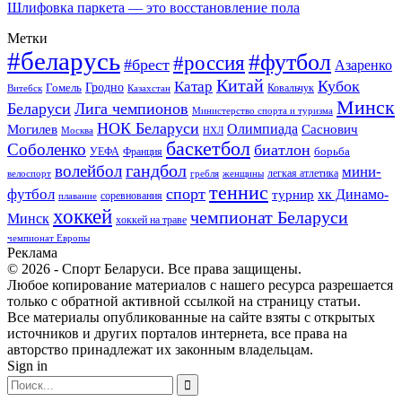
Шлифовка паркета — это восстановление пола
Метки
#беларусь
#футбол
#россия
#брест
Азаренко
Китай
Кубок
Катар
Гомель
Гродно
Казахстан
Ковальчук
Витебск
Минск
Беларуси
Лига чемпионов
Министерство спорта и туризма
НОК Беларуси
Олимпиада
Могилев
Саснович
Москва
НХЛ
баскетбол
Соболенко
биатлон
борьба
УЕФА
Франция
гандбол
волейбол
мини-
легкая атлетика
гребля
женщины
велоспорт
теннис
спорт
футбол
хк Динамо-
турнир
соревнования
плавание
хоккей
чемпионат Беларуси
Минск
хоккей на траве
чемпионат Европы
Реклама
© 2026 - Спорт Беларуси. Все права защищены.
Любое копирование материалов с нашего ресурса разрешается
только с обратной активной ссылкой на страницу статьи.
Все материалы опубликованные на сайте взяты с открытых
источников и других порталов интернета, все права на
авторство принадлежат их законным владельцам.
Sign in