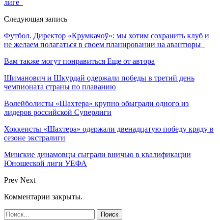
лиге
Следующая запись
Футбол. Директор «Крумкачоў»: мы хотим сохранить клуб и
не желаем полагаться в своем планировании на авантюры
Вам также могут понравиться
Еще от автора
Шиманович и Шкурдай одержали победы в третий день
чемпионата страны по плаванию
Волейболисты «Шахтера» крупно обыграли одного из
лидеров российской Суперлиги
Хоккеисты «Шахтера» одержали двенадцатую победу кряду в
сезоне экстралиги
Минские динамовцы сыграли вничью в квалификации
Юношеской лиги УЕФА
Prev
Next
Комментарии закрыты.