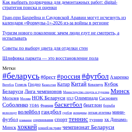
Как выбрать подрядчика для демонтажных работ: digital-
стратегия поиска и оценки
Гран-при Бахрейна и Саудовской Аравии могут исчезнуть из
календаря «Формулы-1»-2026 из-за войны в регионе
Туризм нового поколения: зачем люди едут не смотреть, а
испытывать
Советы по выбору цвета для отделки стен
Шлифовка паркета — это восстановление пола
Метки
#беларусь
#футбол
#россия
#брест
Азаренко
Китай
Кубок
Катар
Гомель
Гродно
Казахстан
Ковальчук
Витебск
Минск
Беларуси
Лига чемпионов
Министерство спорта и туризма
НОК Беларуси
Олимпиада
Могилев
Саснович
Москва
НХЛ
баскетбол
Соболенко
биатлон
борьба
УЕФА
Франция
гандбол
волейбол
мини-
легкая атлетика
гребля
женщины
велоспорт
теннис
спорт
футбол
хк Динамо-
турнир
соревнования
плавание
хоккей
чемпионат Беларуси
Минск
хоккей на траве