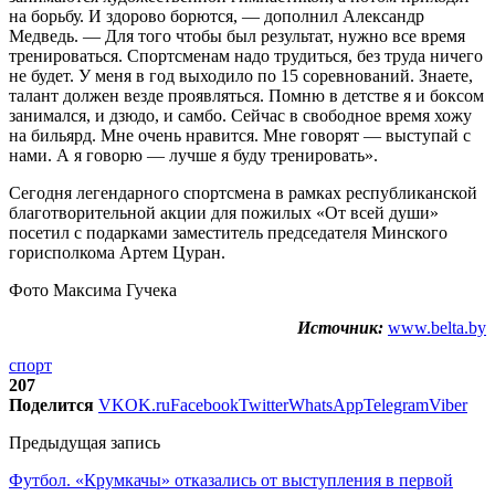
на борьбу. И здорово борются, — дополнил Александр
Медведь. — Для того чтобы был результат, нужно все время
тренироваться. Спортсменам надо трудиться, без труда ничего
не будет. У меня в год выходило по 15 соревнований. Знаете,
талант должен везде проявляться. Помню в детстве я и боксом
занимался, и дзюдо, и самбо. Сейчас в свободное время хожу
на бильярд. Мне очень нравится. Мне говорят — выступай с
нами. А я говорю — лучше я буду тренировать».
Сегодня легендарного спортсмена в рамках республиканской
благотворительной акции для пожилых «От всей души»
посетил с подарками заместитель председателя Минского
горисполкома Артем Цуран.
Фото Максима Гучека
Источник:
www.belta.by
спорт
207
Поделится
VK
OK.ru
Facebook
Twitter
WhatsApp
Telegram
Viber
Предыдущая запись
Футбол. «Крумкачы» отказались от выступления в первой