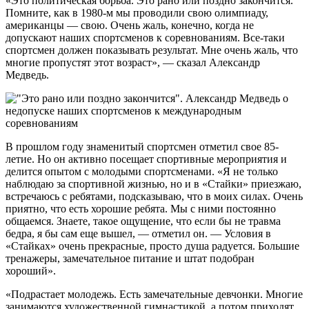
«Это политическая борьба. Это рано или поздно закончится.
Помните, как в 1980-м мы проводили свою олимпиаду,
американцы — свою. Очень жаль, конечно, когда не
допускают наших спортсменов к соревнованиям. Все-таки
спортсмен должен показывать результат. Мне очень жаль, что
многие пропустят этот возраст», — сказал Александр
Медведь.
В прошлом году знаменитый спортсмен отметил свое 85-
летие. Но он активно посещает спортивные мероприятия и
делится опытом с молодыми спортсменами. «Я не только
наблюдаю за спортивной жизнью, но и в «Стайки» приезжаю,
встречаюсь с ребятами, подсказываю, что в моих силах. Очень
приятно, что есть хорошие ребята. Мы с ними постоянно
общаемся. Знаете, такое ощущение, что если бы не травма
бедра, я бы сам еще вышел, — отметил он. — Условия в
«Стайках» очень прекрасные, просто душа радуется. Большие
тренажеры, замечательное питание и штат подобран
хороший».
«Подрастает молодежь. Есть замечательные девчонки. Многие
занимаются художественной гимнастикой, а потом приходят