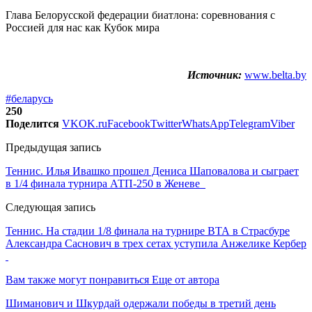
Глава Белорусской федерации биатлона: соревнования с
Россией для нас как Кубок мира
Источник:
www.belta.by
#беларусь
250
Поделится
VK
OK.ru
Facebook
Twitter
WhatsApp
Telegram
Viber
Предыдущая запись
Теннис. Илья Ивашко прошел Дениса Шаповалова и сыграет
в 1/4 финала турнира АТП-250 в Женеве
Следующая запись
Теннис. На стадии 1/8 финала на турнире ВТА в Страсбуре
Александра Саснович в трех сетах уступила Анжелике Кербер
Вам также могут понравиться
Еще от автора
Шиманович и Шкурдай одержали победы в третий день