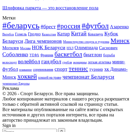
Шлифовка паркета — это восстановление пола
Метки
#беларусь
#футбол
#россия
#брест
Азаренко
Китай
Кубок
Катар
Гомель
Гродно
Казахстан
Ковальчук
Витебск
Минск
Беларуси
Лига чемпионов
Министерство спорта и туризма
НОК Беларуси
Олимпиада
Могилев
Саснович
Москва
НХЛ
баскетбол
Соболенко
биатлон
борьба
УЕФА
Франция
гандбол
волейбол
мини-
легкая атлетика
гребля
женщины
велоспорт
теннис
спорт
футбол
хк Динамо-
турнир
соревнования
плавание
хоккей
чемпионат Беларуси
Минск
хоккей на траве
чемпионат Европы
Реклама
© 2026 - Спорт Беларуси. Все права защищены.
Любое копирование материалов с нашего ресурса разрешается
только с обратной активной ссылкой на страницу статьи.
Все материалы опубликованные на сайте взяты с открытых
источников и других порталов интернета, все права на
авторство принадлежат их законным владельцам.
Sign in