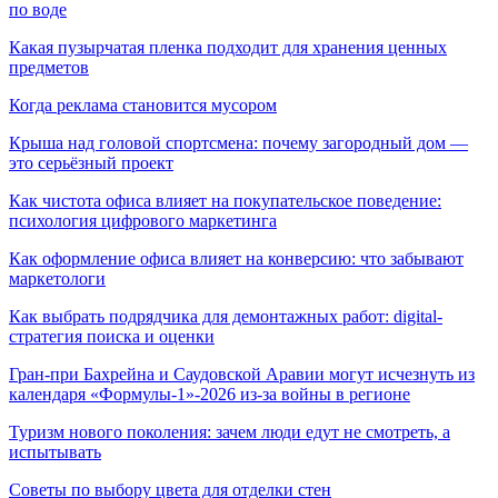
по воде
Какая пузырчатая пленка подходит для хранения ценных
предметов
Когда реклама становится мусором
Крыша над головой спортсмена: почему загородный дом —
это серьёзный проект
Как чистота офиса влияет на покупательское поведение:
психология цифрового маркетинга
Как оформление офиса влияет на конверсию: что забывают
маркетологи
Как выбрать подрядчика для демонтажных работ: digital-
стратегия поиска и оценки
Гран-при Бахрейна и Саудовской Аравии могут исчезнуть из
календаря «Формулы-1»-2026 из-за войны в регионе
Туризм нового поколения: зачем люди едут не смотреть, а
испытывать
Советы по выбору цвета для отделки стен