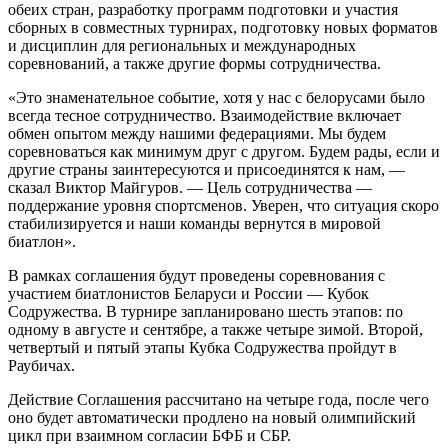
обеих стран, разработку программ подготовки и участия
сборных в совместных турнирах, подготовку новых форматов
и дисциплин для региональных и международных
соревнований, а также другие формы сотрудничества.
«Это знаменательное событие, хотя у нас с белорусами было
всегда тесное сотрудничество. Взаимодействие включает
обмен опытом между нашими федерациями. Мы будем
соревноваться как минимум друг с другом. Будем рады, если и
другие страны заинтересуются и присоединятся к нам, —
сказал Виктор Майгуров. — Цель сотрудничества —
поддержание уровня спортсменов. Уверен, что ситуация скоро
стабилизируется и наши команды вернутся в мировой
биатлон».
В рамках соглашения будут проведены соревнования с
участием биатлонистов Беларуси и России — Кубок
Содружества. В турнире запланировано шесть этапов: по
одному в августе и сентябре, а также четыре зимой. Второй,
четвертый и пятый этапы Кубка Содружества пройдут в
Раубичах.
Действие Соглашения рассчитано на четыре года, после чего
оно будет автоматически продлено на новый олимпийский
цикл при взаимном согласии БФБ и СБР.