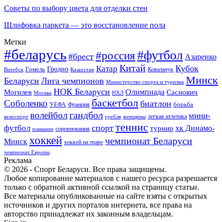
Советы по выбору цвета для отделки стен
Шлифовка паркета — это восстановление пола
Метки
#беларусь
#футбол
#россия
#брест
Азаренко
Китай
Кубок
Катар
Гомель
Гродно
Казахстан
Ковальчук
Витебск
Минск
Беларуси
Лига чемпионов
Министерство спорта и туризма
НОК Беларуси
Олимпиада
Могилев
Саснович
Москва
НХЛ
баскетбол
Соболенко
биатлон
борьба
УЕФА
Франция
гандбол
волейбол
мини-
легкая атлетика
гребля
женщины
велоспорт
теннис
спорт
футбол
хк Динамо-
турнир
соревнования
плавание
хоккей
чемпионат Беларуси
Минск
хоккей на траве
чемпионат Европы
Реклама
© 2026 - Спорт Беларуси. Все права защищены.
Любое копирование материалов с нашего ресурса разрешается
только с обратной активной ссылкой на страницу статьи.
Все материалы опубликованные на сайте взяты с открытых
источников и других порталов интернета, все права на
авторство принадлежат их законным владельцам.