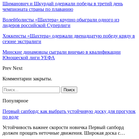
Шиманович и Шкурдай одержали победы в третий день
чемпионата страны по плаванию
Волейболисты «Шахтера» крупно обыграли одного из
лидеров российской Суперлиги
Хоккеисты «Шахтера» одержали двенадцатую победу кряду в
сезоне экстралиги
Минские динамовцы сыграли вничью в квалификации
Юношеской лиги УЕФА
Prev
Next
Комментарии закрыты.
Популярное
Первый сапборд: как выбрать устойчивую доску для прогулок
по воде
Устойчивость важнее скорости новичка Первый сапборд
должен прощать неточные движения. Широкая доска с…