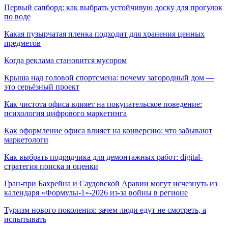
Первый сапборд: как выбрать устойчивую доску для прогулок
по воде
Какая пузырчатая пленка подходит для хранения ценных
предметов
Когда реклама становится мусором
Крыша над головой спортсмена: почему загородный дом —
это серьёзный проект
Как чистота офиса влияет на покупательское поведение:
психология цифрового маркетинга
Как оформление офиса влияет на конверсию: что забывают
маркетологи
Как выбрать подрядчика для демонтажных работ: digital-
стратегия поиска и оценки
Гран-при Бахрейна и Саудовской Аравии могут исчезнуть из
календаря «Формулы-1»-2026 из-за войны в регионе
Туризм нового поколения: зачем люди едут не смотреть, а
испытывать