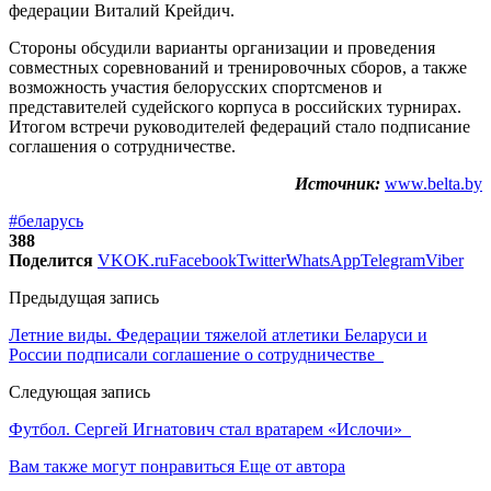
федерации Виталий Крейдич.
Стороны обсудили варианты организации и проведения
совместных соревнований и тренировочных сборов, а также
возможность участия белорусских спортсменов и
представителей судейского корпуса в российских турнирах.
Итогом встречи руководителей федераций стало подписание
соглашения о сотрудничестве.
Источник:
www.belta.by
#беларусь
388
Поделится
VK
OK.ru
Facebook
Twitter
WhatsApp
Telegram
Viber
Предыдущая запись
Летние виды. Федерации тяжелой атлетики Беларуси и
России подписали соглашение о сотрудничестве
Следующая запись
Футбол. Сергей Игнатович стал вратарем «Ислочи»
Вам также могут понравиться
Еще от автора