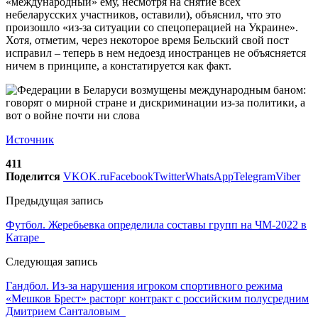
«международный» ему, несмотря на снятие всех
небеларусских участников, оставили), объяснил, что это
произошло «из-за ситуации со спецоперацией на Украине».
Хотя, отметим, через некоторое время Бельский свой пост
исправил – теперь в нем недоезд иностранцев не объясняется
ничем в принципе, а констатируется как факт.
Источник
411
Поделится
VK
OK.ru
Facebook
Twitter
WhatsApp
Telegram
Viber
Предыдущая запись
Футбол. Жеребьевка определила составы групп на ЧМ-2022 в
Катаре
Следующая запись
Гандбол. Из-за нарушения игроком спортивного режима
«Мешков Брест» расторг контракт с российским полусредним
Дмитрием Санталовым