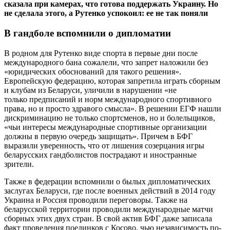
сказала при камерах, что готова поддержать Украину. Но
не сделала этого, а Рутенко успокоил: ее не так поняли
В гандболе вспомнили о дипломатии
В родном для Рутенко виде спорта в первые дни после
международного бана сожалели, что запрет наложили без
«юридических обоснований для такого решения».
Европейскую федерацию, которая запретила играть сборным
и клубам из Беларуси, уличили в нарушении «не
только предписаний и норм международного спортивного
права, но и просто здравого смысла». В решении ЕГФ нашли
дискриминацию не только спортсменов, но и болельщиков,
«чьи интересы международные спортивные организации
должны в первую очередь защищать». Причем в БФГ
выразили уверенность, что от лишения созерцания игры
беларусских гандболистов пострадают и иностранные
зрители.
Также в федерации вспомнили о былых дипломатических
заслугах Беларуси, где после военных действий в 2014 году
Украина и Россия проводили переговоры. Также на
беларусской территории проводили международные матчи
сборных этих двух стран. В свой актив БФГ даже записала
факт проведения поединков с Косово, чью независимость по-