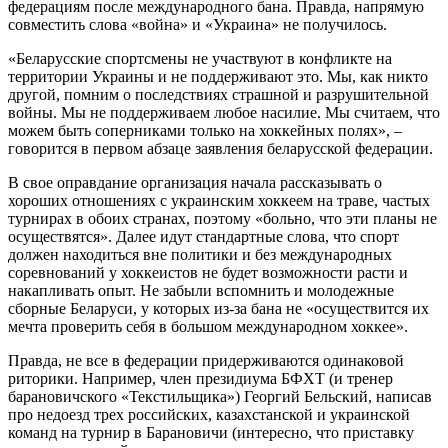
федерациям после международного бана. Правда, напрямую
совместить слова «война» и «Украина» не получилось.
«Беларусские спортсмены не участвуют в конфликте на
территории Украины и не поддерживают это. Мы, как никто
другой, помним о последствиях страшной и разрушительной
войны. Мы не поддерживаем любое насилие. Мы считаем, что
можем быть соперниками только на хоккейных полях», –
говорится в первом абзаце заявления беларусской федерации.
В свое оправдание организация начала рассказывать о
хороших отношениях с украинским хоккеем на траве, частых
турнирах в обоих странах, поэтому «больно, что эти планы не
осуществятся». Далее идут стандартные слова, что спорт
должен находиться вне политики и без международных
соревнований у хоккеистов не будет возможности расти и
накапливать опыт. Не забыли вспомнить и молодежные
сборные Беларуси, у которых из-за бана не «осуществится их
мечта проверить себя в большом международном хоккее».
Правда, не все в федерации придерживаются одинаковой
риторики. Например, член президиума БФХТ (и тренер
барановичского «Текстильщика») Георгий Бельский, написав
про недоезд трех российских, казахстанской и украинской
команд на турнир в Барановичи (интересно, что приставку