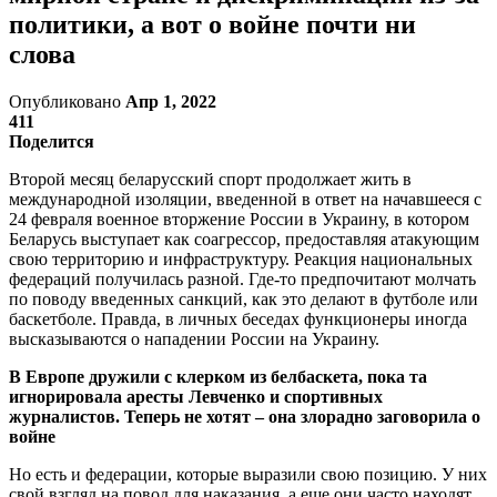
политики, а вот о войне почти ни
слова
Опубликовано
Апр 1, 2022
411
Поделится
Второй месяц беларусский спорт продолжает жить в
международной изоляции, введенной в ответ на начавшееся с
24 февраля военное вторжение России в Украину, в котором
Беларусь выступает как соагрессор, предоставляя атакующим
свою территорию и инфраструктуру. Реакция национальных
федераций получилась разной. Где-то предпочитают молчать
по поводу введенных санкций, как это делают в футболе или
баскетболе. Правда, в личных беседах функционеры иногда
высказываются о нападении России на Украину.
В Европе дружили с клерком из белбаскета, пока та
игнорировала аресты Левченко и спортивных
журналистов. Теперь не хотят – она злорадно заговорила о
войне
Но есть и федерации, которые выразили свою позицию. У них
свой взгляд на повод для наказания, а еще они часто находят