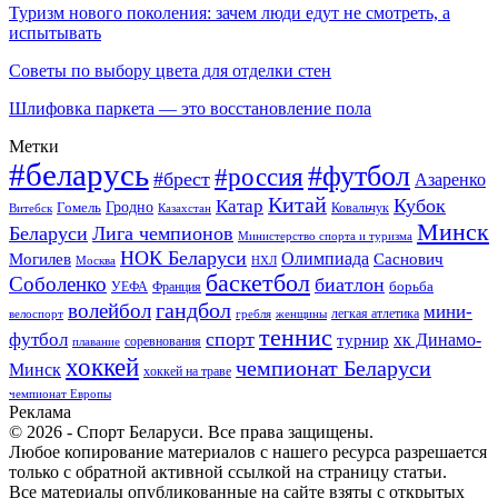
Туризм нового поколения: зачем люди едут не смотреть, а
испытывать
Советы по выбору цвета для отделки стен
Шлифовка паркета — это восстановление пола
Метки
#беларусь
#футбол
#россия
#брест
Азаренко
Китай
Кубок
Катар
Гомель
Гродно
Казахстан
Ковальчук
Витебск
Минск
Беларуси
Лига чемпионов
Министерство спорта и туризма
НОК Беларуси
Олимпиада
Могилев
Саснович
Москва
НХЛ
баскетбол
Соболенко
биатлон
борьба
УЕФА
Франция
гандбол
волейбол
мини-
легкая атлетика
гребля
женщины
велоспорт
теннис
спорт
футбол
хк Динамо-
турнир
соревнования
плавание
хоккей
чемпионат Беларуси
Минск
хоккей на траве
чемпионат Европы
Реклама
© 2026 - Спорт Беларуси. Все права защищены.
Любое копирование материалов с нашего ресурса разрешается
только с обратной активной ссылкой на страницу статьи.
Все материалы опубликованные на сайте взяты с открытых