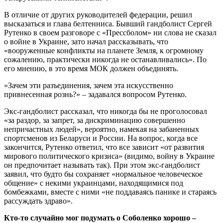
В отличие от других руководителей федерации, решил
высказаться и глава белтенниса. Бывший гандболист Сергей
Рутенко в своем разговоре с «Прессболом» ни слова не сказал
о войне в Украине, зато начал рассказывать, что
«вооруженные конфликты на планете Земля, к огромному
сожалению, практически никогда не останавливались». По
его мнению, в это время МОК должен объединять.
«Зачем эти разъединения, зачем эта искусственно
привнесенная рознь?» – задавался вопросом Рутенко.
Экс-гандболист рассказал, что никогда бы не проголосовал
«за раздор, за запрет, за дискриминацию совершенно
непричастных людей», вероятно, намекая на забаненных
спортсменов из Беларуси и России. На вопрос, когда все
закончится, Рутенко ответил, что все зависит «от развития
мирового политического кризиса» (видимо, войну в Украине
он предпочитает называть так). При этом экс-гандболист
заявил, что будто бы сохраняет «нормальное человеческое
общение» с некими украинцами, находящимися под
бомбежками, вместе с ними «не поддаваясь панике и стараясь
рассуждать здраво».
Кто-то случайно мог подумать о Соболенко хорошо –