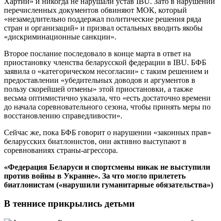
Хартии» и никогда не нарушали устав IBU. Зато в нарушении
перечисленных документов обвиняют МОК, который
«незамедлительно поддержал политические решения ряда
стран и организаций» и призвал остальных вводить якобы
«дискриминационные санкции».
Второе послание последовало в конце марта в ответ на
приостановку членства беларусской федерации в IBU. БФБ
заявила о «категорическом несогласии» с таким решением и
предоставлении «убедительных доводов и аргументов в
пользу скорейшей отмены» этой приостановки, а также
весьма оптимистично указала, что «есть достаточно времени
до начала соревновательного сезона, чтобы принять меры по
восстановлению справедливости».
Сейчас же, пока БФБ говорит о нарушении «законных прав»
беларусских биатлонистов, они активно выступают в
соревнованиях страны-агрессора.
«Федерация Беларуси и спортсмены никак не выступили
против войны в Украине». За что могло прилететь
биатлонистам («нарушили гуманитарные обязательства»)
В теннисе прикрылись детьми