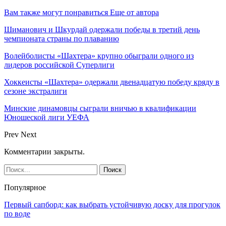
Вам также могут понравиться
Еще от автора
Шиманович и Шкурдай одержали победы в третий день
чемпионата страны по плаванию
Волейболисты «Шахтера» крупно обыграли одного из
лидеров российской Суперлиги
Хоккеисты «Шахтера» одержали двенадцатую победу кряду в
сезоне экстралиги
Минские динамовцы сыграли вничью в квалификации
Юношеской лиги УЕФА
Prev
Next
Комментарии закрыты.
Популярное
Первый сапборд: как выбрать устойчивую доску для прогулок
по воде