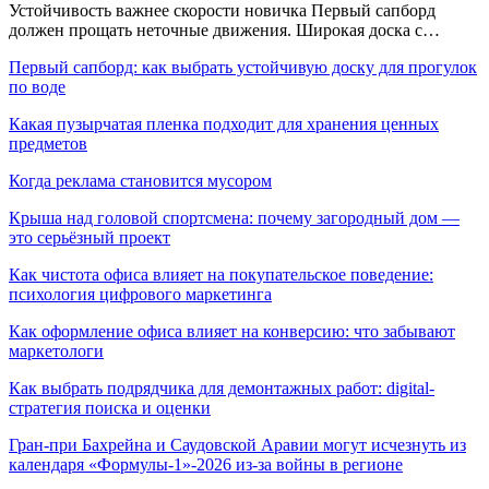
Устойчивость важнее скорости новичка Первый сапборд
должен прощать неточные движения. Широкая доска с…
Первый сапборд: как выбрать устойчивую доску для прогулок
по воде
Какая пузырчатая пленка подходит для хранения ценных
предметов
Когда реклама становится мусором
Крыша над головой спортсмена: почему загородный дом —
это серьёзный проект
Как чистота офиса влияет на покупательское поведение:
психология цифрового маркетинга
Как оформление офиса влияет на конверсию: что забывают
маркетологи
Как выбрать подрядчика для демонтажных работ: digital-
стратегия поиска и оценки
Гран-при Бахрейна и Саудовской Аравии могут исчезнуть из
календаря «Формулы-1»-2026 из-за войны в регионе