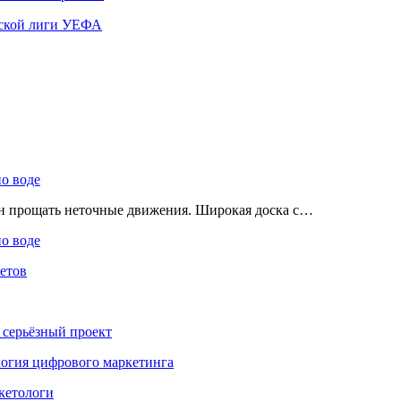
ской лиги УЕФА
по воде
ен прощать неточные движения. Широкая доска с…
по воде
етов
 серьёзный проект
ология цифрового маркетинга
кетологи