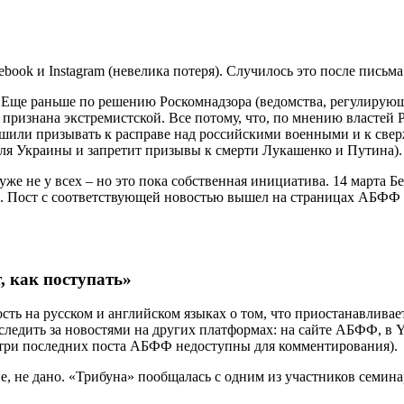
am. Еще раньше по решению Роскомнадзора (ведомства, регулирую
признана экстремистской. Все потому, что, по мнению властей Р
решили призывать к расправе над российскими военными и к св
для Украины и запретит призывы к смерти Лукашенко и Путина).
 уже не у всех – но это пока собственная инициатива. 14 марта 
». Пост с соответствующей новостью вышел на страницах АБФФ в 
 как поступать»
ь на русском и английском языках о том, что приостанавливает 
ледить за новостями на других платформах: на сайте АБФФ, в Yo
ще три последних поста АБФФ недоступны для комментирования).
 не дано. «Трибуна» пообщалась с одним из участников семинар