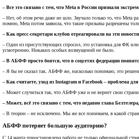
– Все это связано с тем, что
Meta
в России признали экстрем
– Нет, об этом речи даже не шло. Звучало только то, что Meta
помню, Meta потом заявила, что такие призывы разрешены тол
– Как пресс-секретари клубов отреагировали на эти новост
– Один из присутствующих спросил, это установка для ФК или 
усмотрению. Никаких особых возмущений не было.
– В АБФФ просто боятся, что в соцсетях федерации появя
– Я бы не сказал так. АБФФ же, насколько понимаю, это решени
– Как считаете, уход из Instagram и Facebook – проблема дл
– Может случиться так, что АБФФ уже и не вернет свои страни
– Может, всё это связано с тем, что недавно глава Белтел
– В теории – не исключено. Мы же все понимаем, в какой стра
АБФФ потеряет большую аудиторию?
С 14 марта приостановлена работа не только официальной стра