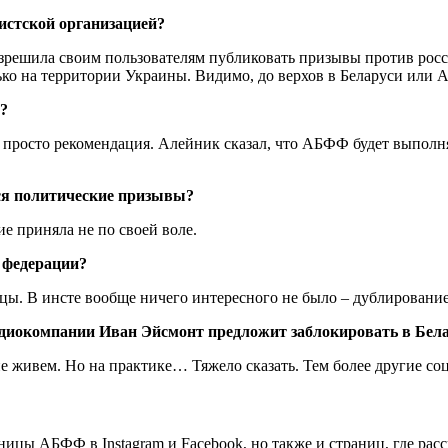
истской организацией?
 разрешила своим пользователям публиковать призывы против рос
ько на территории Украины. Видимо, до верхов в Беларуси или
и?
просто рекомендация. Алейник сказал, что АБФФ будет выполнят
тся политические призывы?
е приняла не по своей воле.
я федерации?
цы. В инсте вообще ничего интересного не было – дублирование 
ерадиокомпании Иван Эйсмонт предложит заблокировать в Бел
не живем. Но на практике… Тяжело сказать. Тем более другие с
ницы АБФФ в Instagram и Facebook, но также и страниц, где рас