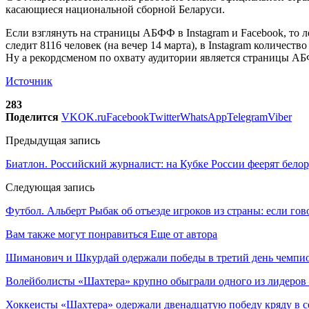
касающиеся национальной сборной Беларуси.
Если взглянуть на страницы АБФФ в Instagram и Facebook, то л
следит 8116 человек (на вечер 14 марта), в Instagram количест
Ну а рекордсменом по охвату аудитории является страницы АБФ
Источник
283
Поделится
VK
OK.ru
Facebook
Twitter
WhatsApp
Telegram
Viber
Предыдущая запись
Биатлон. Российский журналист: на Кубке России феерят бело
Следующая запись
Футбол. Альберт Рыбак об отъезде игроков из страны: если гов
Вам также могут понравиться
Еще от автора
Шиманович и Шкурдай одержали победы в третий день чемпио
Волейболисты «Шахтера» крупно обыграли одного из лидеров
Хоккеисты «Шахтера» одержали двенадцатую победу кряду в с