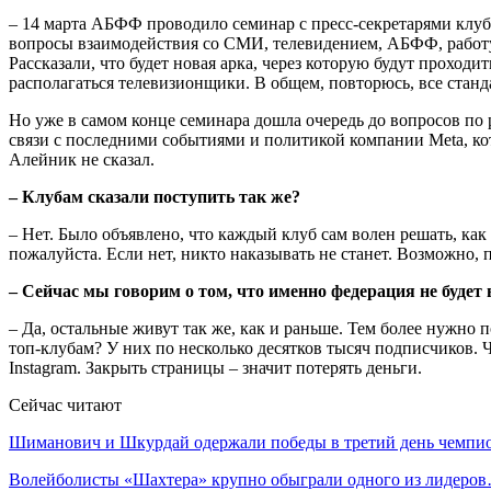
– 14 марта АБФФ проводило семинар с пресс-секретарями клуб
вопросы взаимодействия со СМИ, телевидением, АБФФ, работу 
Рассказали, что будет новая арка, через которую будут проход
располагаться телевизионщики. В общем, повторюсь, все станд
Но уже в самом конце семинара дошла очередь до вопросов по 
связи с последними событиями и политикой компании Meta, ко
Алейник не сказал.
– Клубам сказали поступить так же?
– Нет. Было объявлено, что каждый клуб сам волен решать, как
пожалуйста. Если нет, никто наказывать не станет. Возможно,
– Сейчас мы говорим о том, что именно федерация не будет 
– Да, остальные живут так же, как и раньше. Тем более нужно п
топ-клубам? У них по несколько десятков тысяч подписчиков. Ч
Instagram. Закрыть страницы – значит потерять деньги.
Сейчас читают
Шиманович и Шкурдай одержали победы в третий день чемп
Волейболисты «Шахтера» крупно обыграли одного из лидеро