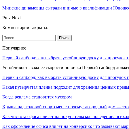
Минские динамовцы сыграли вничью в квалификации Юноше
Prev
Next
Комментарии закрыты.
Популярное
Первый сапборд: как выбрать устойчивую доску для прогулок 
Устойчивость важнее скорости новичка Первый сапборд долж
Первый сапборд: как выбрать устойчивую доску для прогулок 
Какая пузырчатая пленка подходит для хранения ценных предм
Когда реклама становится мусором
Крыша над головой спортсмена: почему загородный дом — это
Как чистота офиса влияет на покупательское поведение: псих
Как оформление офиса влияет на конверсию: что забывают мар