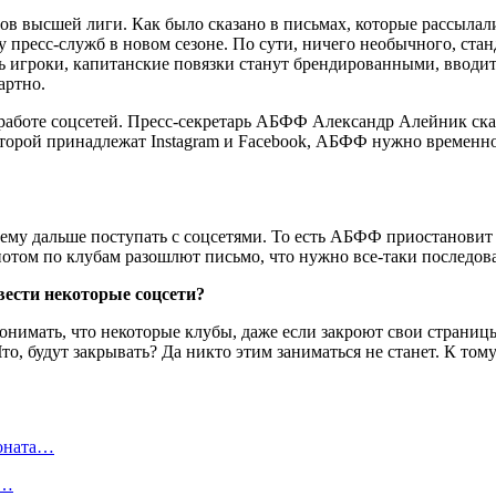
ов высшей лиги. Как было сказано в письмах, которые рассылал
пресс-служб в новом сезоне. По сути, ничего необычного, стан
ить игроки, капитанские повязки станут брендированными, вводи
артно.
работе соцсетей. Пресс-секретарь АБФФ Александр Алейник сказ
торой принадлежат Instagram и Facebook, АБФФ нужно временно
 ему дальше поступать с соцсетями. То есть АБФФ приостановит р
 потом по клубам разошлют письмо, что нужно все-таки последо
вести некоторые соцсети?
онимать, что некоторые клубы, даже если закроют свои страницы в
то, будут закрывать? Да никто этим заниматься не станет. К том
ионата…
в…