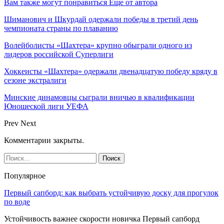
Вам также могут понравиться
Еще от автора
Шиманович и Шкурдай одержали победы в третий день
чемпионата страны по плаванию
Волейболисты «Шахтера» крупно обыграли одного из
лидеров российской Суперлиги
Хоккеисты «Шахтера» одержали двенадцатую победу кряду в
сезоне экстралиги
Минские динамовцы сыграли вничью в квалификации
Юношеской лиги УЕФА
Prev
Next
Комментарии закрыты.
Популярное
Первый сапборд: как выбрать устойчивую доску для прогулок
по воде
Устойчивость важнее скорости новичка Первый сапборд