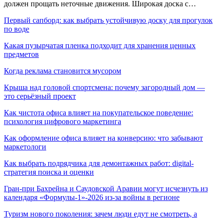
должен прощать неточные движения. Широкая доска с…
Первый сапборд: как выбрать устойчивую доску для прогулок
по воде
Какая пузырчатая пленка подходит для хранения ценных
предметов
Когда реклама становится мусором
Крыша над головой спортсмена: почему загородный дом —
это серьёзный проект
Как чистота офиса влияет на покупательское поведение:
психология цифрового маркетинга
Как оформление офиса влияет на конверсию: что забывают
маркетологи
Как выбрать подрядчика для демонтажных работ: digital-
стратегия поиска и оценки
Гран-при Бахрейна и Саудовской Аравии могут исчезнуть из
календаря «Формулы-1»-2026 из-за войны в регионе
Туризм нового поколения: зачем люди едут не смотреть, а