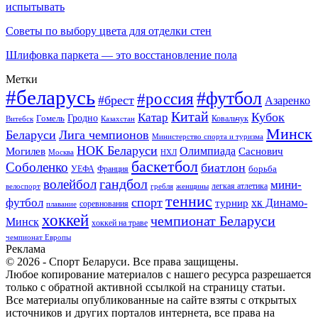
испытывать
Советы по выбору цвета для отделки стен
Шлифовка паркета — это восстановление пола
Метки
#беларусь
#футбол
#россия
#брест
Азаренко
Китай
Кубок
Катар
Гомель
Гродно
Казахстан
Ковальчук
Витебск
Минск
Беларуси
Лига чемпионов
Министерство спорта и туризма
НОК Беларуси
Олимпиада
Могилев
Саснович
Москва
НХЛ
баскетбол
Соболенко
биатлон
борьба
УЕФА
Франция
гандбол
волейбол
мини-
легкая атлетика
гребля
женщины
велоспорт
теннис
спорт
футбол
хк Динамо-
турнир
соревнования
плавание
хоккей
чемпионат Беларуси
Минск
хоккей на траве
чемпионат Европы
Реклама
© 2026 - Спорт Беларуси. Все права защищены.
Любое копирование материалов с нашего ресурса разрешается
только с обратной активной ссылкой на страницу статьи.
Все материалы опубликованные на сайте взяты с открытых
источников и других порталов интернета, все права на