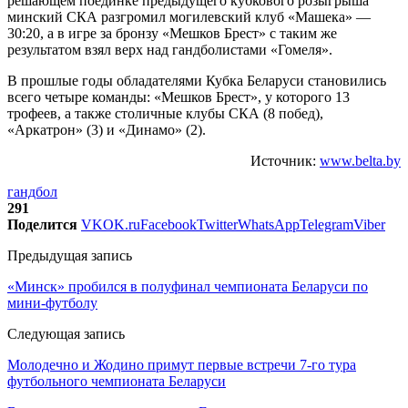
решающем поединке предыдущего кубкового розыгрыша
минский СКА разгромил могилевский клуб «Машека» —
30:20, а в игре за бронзу «Мешков Брест» с таким же
результатом взял верх над гандболистами «Гомеля».
В прошлые годы обладателями Кубка Беларуси становились
всего четыре команды: «Мешков Брест», у которого 13
трофеев, а также столичные клубы СКА (8 побед),
«Аркатрон» (3) и «Динамо» (2).
Источник:
www.belta.by
гандбол
291
Поделится
VK
OK.ru
Facebook
Twitter
WhatsApp
Telegram
Viber
Предыдущая запись
«Минск» пробился в полуфинал чемпионата Беларуси по
мини-футболу
Следующая запись
Молодечно и Жодино примут первые встречи 7-го тура
футбольного чемпионата Беларуси