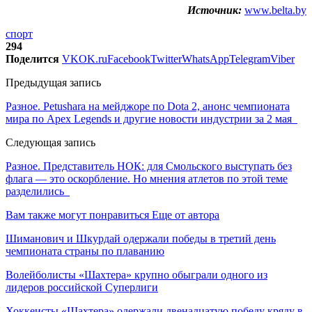
Источник:
www.belta.by
спорт
294
Поделится
VK
OK.ru
Facebook
Twitter
WhatsApp
Telegram
Viber
Предыдущая запись
Разное. Petushara на мейджоре по Dota 2, анонс чемпионата
мира по Apex Legends и другие новости индустрии за 2 мая
Следующая запись
Разное. Представитель НОК: для Смольского выступать без
флага — это оскорбление. Но мнения атлетов по этой теме
разделились
Вам также могут понравиться
Еще от автора
Шиманович и Шкурдай одержали победы в третий день
чемпионата страны по плаванию
Волейболисты «Шахтера» крупно обыграли одного из
лидеров российской Суперлиги
Хоккеисты «Шахтера» одержали двенадцатую победу кряду в