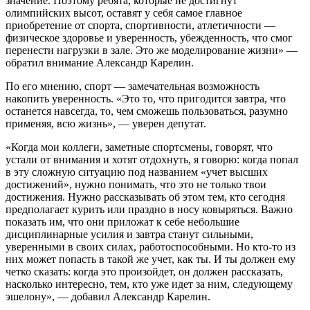
значение. Поэтому ребята, которые не достигнут
олимпийских высот, оставят у себя самое главное
приобретение от спорта, спортивности, атлетичности —
физическое здоровье и уверенность, убежденность, что смог
перенести нагрузки в зале. Это же моделирование жизни» —
обратил внимание Александр Карелин.
По его мнению, спорт — замечательная возможность
накопить уверенность. «Это то, что пригодится завтра, что
останется навсегда, то, чем сможешь пользоваться, разумно
применяя, всю жизнь», — уверен депутат.
«Когда мои коллеги, заметные спортсмены, говорят, что
устали от внимания и хотят отдохнуть, я говорю: когда попал
в эту сложную ситуацию под названием «учет высших
достижений», нужно понимать, что это не только твои
достижения. Нужно рассказывать об этом тем, кто сегодня
предполагает курить или праздно в носу ковыряться. Важно
показать им, что они приложат к себе небольшие
дисциплинарные усилия и завтра станут сильными,
уверенными в своих силах, работоспособными. Но кто-то из
них может попасть в такой же учет, как ты. И ты должен ему
четко сказать: когда это произойдет, он должен рассказать,
насколько интересно, тем, кто уже идет за ним, следующему
эшелону», — добавил Александр Карелин.