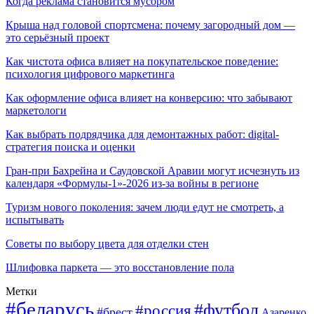
Когда реклама становится мусором
Крыша над головой спортсмена: почему загородный дом —
это серьёзный проект
Как чистота офиса влияет на покупательское поведение:
психология цифрового маркетинга
Как оформление офиса влияет на конверсию: что забывают
маркетологи
Как выбрать подрядчика для демонтажных работ: digital-
стратегия поиска и оценки
Гран-при Бахрейна и Саудовской Аравии могут исчезнуть из
календаря «Формулы-1»-2026 из-за войны в регионе
Туризм нового поколения: зачем люди едут не смотреть, а
испытывать
Советы по выбору цвета для отделки стен
Шлифовка паркета — это восстановление пола
Метки
#беларусь
#футбол
#россия
#брест
Азаренко