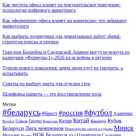
Как чистота офиса влияет на покупательское поведение:
психология цифрового маркетинга
Как оформление офиса влияет на конверсию: что забывают
маркетологи
Как выбрать подрядчика для демонтажных работ: digital-
стратегия поиска и оценки
Гран-при Бахрейна и Саудовской Аравии могут исчезнуть из
календаря «Формулы-1»-2026 из-за войны в регионе
Туризм нового поколения: зачем люди едут не смотреть, а
испытывать
Советы по выбору цвета для отделки стен
Шлифовка паркета — это восстановление пола
Метки
#беларусь
#футбол
#россия
#брест
Азаренко
Китай
Кубок
Катар
Гомель
Гродно
Казахстан
Ковальчук
Витебск
Минск
Беларуси
Лига чемпионов
Министерство спорта и туризма
НОК Беларуси
Олимпиада
Могилев
Саснович
Москва
НХЛ