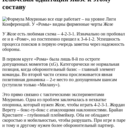
составу
У Жозе есть любимая схема – 4-2-3-1. Изначально он пробовал
ее и в «Роме», но постепенно пришел к 3-4-1-2. Успешность
процесса поисков в первую очередь заметна через надежность
обороны.
В первом круге «Рома» была лишь 8-й по остроте
допущенных моментов (xG). Категорически не нормальная
позиция, когда оборонительный базис – главный элемент
команды. Во второй части сезона прослеживается явная
позитивная динамика – 2-е место по допущенным шансам
(уступили только «Милану»).
Это прямо связано с тактическими экспериментами
Моуринью. Одна из проблем заключалась в нехватке
опорника, который нужен Жозе, чтобы играть 4-2-3-1. Жордан
Верету – бокс-ту-бокс с атакующими наклонностями. Брайан
Кристанте – глубинный плеймейкер. Оба не обладают
скоростью и мобильностью, чтобы разрушать. При игре в паре
и тому и другому нужен более оборонительный партнер.