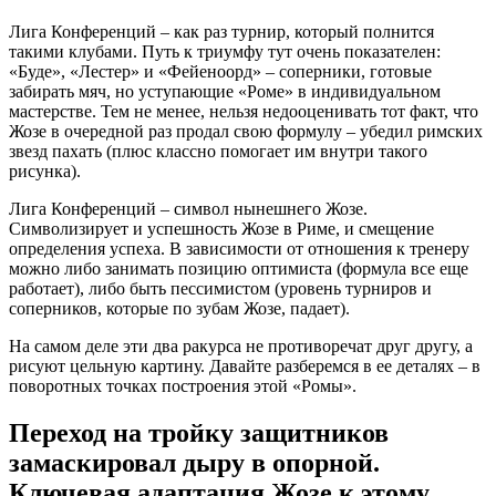
Лига Конференций – как раз турнир, который полнится
такими клубами. Путь к триумфу тут очень показателен:
«Буде», «Лестер» и «Фейеноорд» – соперники, готовые
забирать мяч, но уступающие «Роме» в индивидуальном
мастерстве. Тем не менее, нельзя недооценивать тот факт, что
Жозе в очередной раз продал свою формулу – убедил римских
звезд пахать (плюс классно помогает им внутри такого
рисунка).
Лига Конференций – символ нынешнего Жозе.
Символизирует и успешность Жозе в Риме, и смещение
определения успеха. В зависимости от отношения к тренеру
можно либо занимать позицию оптимиста (формула все еще
работает), либо быть пессимистом (уровень турниров и
соперников, которые по зубам Жозе, падает).
На самом деле эти два ракурса не противоречат друг другу, а
рисуют цельную картину. Давайте разберемся в ее деталях – в
поворотных точках построения этой «Ромы».
Переход на тройку защитников
замаскировал дыру в опорной.
Ключевая адаптация Жозе к этому