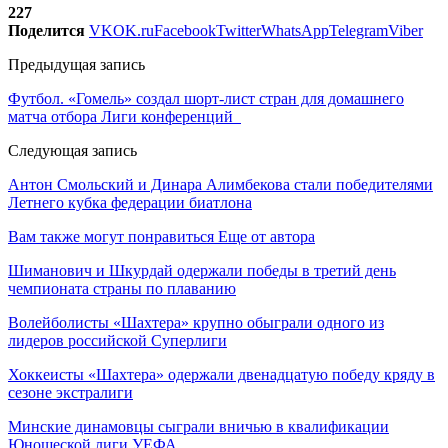
227
Поделится
VK
OK.ru
Facebook
Twitter
WhatsApp
Telegram
Viber
Предыдущая запись
Футбол. «Гомель» создал шорт-лист стран для домашнего
матча отбора Лиги конференций
Следующая запись
Антон Смольский и Динара Алимбекова стали победителями
Летнего кубка федерации биатлона
Вам также могут понравиться
Еще от автора
Шиманович и Шкурдай одержали победы в третий день
чемпионата страны по плаванию
Волейболисты «Шахтера» крупно обыграли одного из
лидеров российской Суперлиги
Хоккеисты «Шахтера» одержали двенадцатую победу кряду в
сезоне экстралиги
Минские динамовцы сыграли вничью в квалификации
Юношеской лиги УЕФА