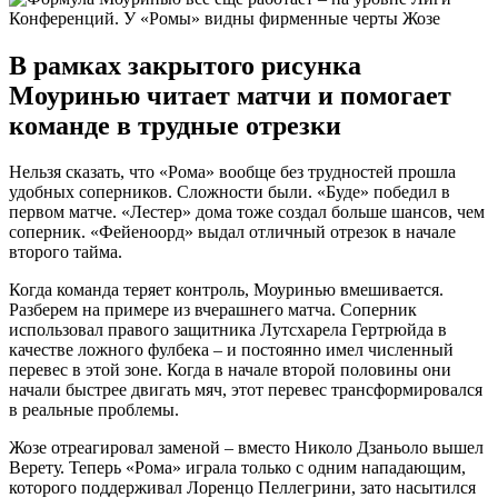
В рамках закрытого рисунка
Моуринью читает матчи и помогает
команде в трудные отрезки
Нельзя сказать, что «Рома» вообще без трудностей прошла
удобных соперников. Сложности были. «Буде» победил в
первом матче. «Лестер» дома тоже создал больше шансов, чем
соперник. «Фейеноорд» выдал отличный отрезок в начале
второго тайма.
Когда команда теряет контроль, Моуринью вмешивается.
Разберем на примере из вчерашнего матча. Соперник
использовал правого защитника Лутсхарела Гертрюйда в
качестве ложного фулбека – и постоянно имел численный
перевес в этой зоне. Когда в начале второй половины они
начали быстрее двигать мяч, этот перевес трансформировался
в реальные проблемы.
Жозе отреагировал заменой – вместо Николо Дзаньоло вышел
Верету. Теперь «Рома» играла только с одним нападающим,
которого поддерживал Лоренцо Пеллегрини, зато насытился