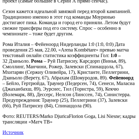
проект (самые большие в Серии А прямо сейчас).
Сезон кажется идеальной завязкой перед второй кампанией.
Традиционно именно в этот год команды Моуринью
достигают пика. Команда и город его приняли. Летом будут
свежие трансферы под его систему. Спрос – особенно в
чемпионате – тоже будет другим.
Рома Италия – Фейеноорд Нидерланды 1:0 (1:0, 0:0) Дата
проведения 25 мая, 22.00, «Arena Kombëtare» превью матча
текстовый онлайн статистика коэффициенты Гол:
1:0 –
32 Дзаньоло.
Рома
– Руй Патрисиу, Карсдорп (Винья, 89),
Смоллинг, Манчини, Рожер, Залевски (Спинаццола, 67),
Мхитарян (Сержиу Оливейра, 17), Кристанте, Пеллегрини,
Дзаньоло (Верету, 67), Абрахам (Шомуродов, 89).
Фейеноорд
– Бейло, Гертрюйда, Траунер (Педерсен, 74), Сенеси, Маласиа
(Джаханбахш, 89), Эурснес, Тил (Торнстра, 59), Кекчю
(Волемарк, 88), Дессерс, Нелсон (Линссен, 74), Синистерра.
Предупреждения: Траунер (25), Пеллегрини (37), Залевски
(66), Руй Патрисиу (84), Спинаццола (90).
Фото: REUTERS/Marko DjuricaFlorion Goga, Lisi Niesne; кадры
трансляции «Матч ТВ»
Источник