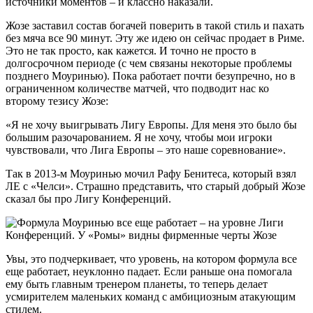
источники моментов – и классно наказали.
Жозе заставил состав богачей поверить в такой стиль и пахать
без мяча все 90 минут. Эту же идею он сейчас продает в Риме.
Это не так просто, как кажется. И точно не просто в
долгосрочном периоде (с чем связаны некоторые проблемы
позднего Моуринью). Пока работает почти безупречно, но в
ограниченном количестве матчей, что подводит нас ко
второму тезису Жозе:
«Я не хочу выигрывать Лигу Европы. Для меня это было бы
большим разочарованием. Я не хочу, чтобы мои игроки
чувствовали, что Лига Европы – это наше соревнование».
Так в 2013-м Моуринью мочил Рафу Бенитеса, который взял
ЛЕ с «Челси». Страшно представить, что старый добрый Жозе
сказал бы про Лигу Конференций.
Увы, это подчеркивает, что уровень, на котором формула все
еще работает, неуклонно падает. Если раньше она помогала
ему быть главным тренером планеты, то теперь делает
усмирителем маленьких команд с амбициозным атакующим
стилем.