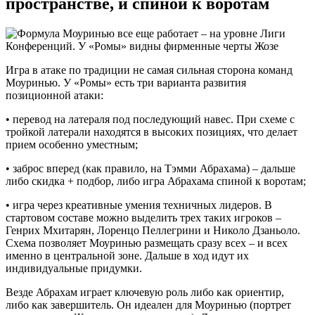
пространстве, и спиной к воротам
Игра в атаке по традиции не самая сильная сторона команд
Моуринью. У «Ромы» есть три варианта развития
позиционной атаки:
• перевод на латераля под последующий навес. При схеме с
тройкой латерали находятся в высоких позициях, что делает
прием особенно уместным;
• заброс вперед (как правило, на Тэмми Абрахама) – дальше
либо скидка + подбор, либо игра Абрахама спиной к воротам;
• игра через креативные умения техничных лидеров. В
стартовом составе можно выделить трех таких игроков –
Генрих Мхитарян, Лоренцо Пеллегрини и Николо Дзаньоло.
Схема позволяет Моуринью размещать сразу всех – и всех
именно в центральной зоне. Дальше в ход идут их
индивидуальные придумки.
Везде Абрахам играет ключевую роль либо как ориентир,
либо как завершитель. Он идеален для Моуринью (портрет