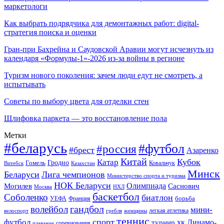
маркетологи
Как выбрать подрядчика для демонтажных работ: digital-
стратегия поиска и оценки
Гран-при Бахрейна и Саудовской Аравии могут исчезнуть из
календаря «Формулы-1»-2026 из-за войны в регионе
Туризм нового поколения: зачем люди едут не смотреть, а
испытывать
Советы по выбору цвета для отделки стен
Шлифовка паркета — это восстановление пола
Метки
#беларусь
#футбол
#россия
#брест
Азаренко
Китай
Кубок
Катар
Гомель
Гродно
Казахстан
Ковальчук
Витебск
Минск
Беларуси
Лига чемпионов
Министерство спорта и туризма
НОК Беларуси
Олимпиада
Могилев
Саснович
Москва
НХЛ
баскетбол
Соболенко
биатлон
борьба
УЕФА
Франция
гандбол
волейбол
мини-
легкая атлетика
гребля
женщины
велоспорт
теннис
спорт
футбол
хк Динамо-
турнир
соревнования
плавание