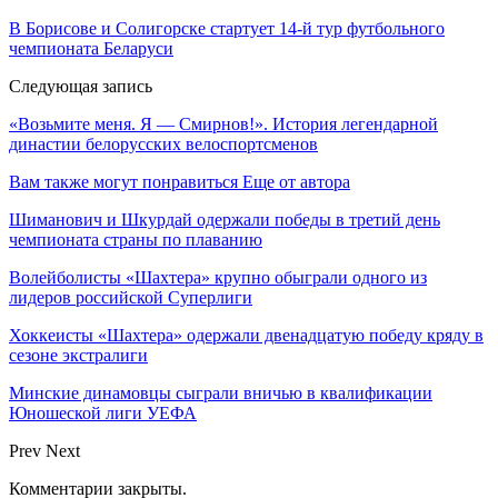
В Борисове и Солигорске стартует 14-й тур футбольного
чемпионата Беларуси
Следующая запись
«Возьмите меня. Я — Смирнов!». История легендарной
династии белорусских велоспортсменов
Вам также могут понравиться
Еще от автора
Шиманович и Шкурдай одержали победы в третий день
чемпионата страны по плаванию
Волейболисты «Шахтера» крупно обыграли одного из
лидеров российской Суперлиги
Хоккеисты «Шахтера» одержали двенадцатую победу кряду в
сезоне экстралиги
Минские динамовцы сыграли вничью в квалификации
Юношеской лиги УЕФА
Prev
Next
Комментарии закрыты.