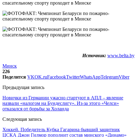
Источник:
www.belta.by
Минск
226
Поделится
VK
OK.ru
Facebook
Twitter
WhatsApp
Telegram
Viber
Предыдущая запись
Новички из Германии ужасно стартуют в АПЛ – явление
назвали «налогом на Бундеслигу». Из-за этого «Челси»
отказался от борьбы за Холанда
Следующая запись
Хоккей. Победитель Кубка Гагарина бывший защитник
ЦСКА Джон Гилмор пополнит состав минского «Динамо»