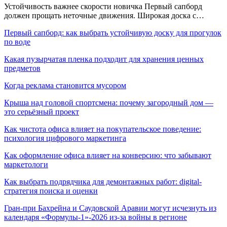
Устойчивость важнее скорости новичка Первый сапборд
должен прощать неточные движения. Широкая доска с…
Первый сапборд: как выбрать устойчивую доску для прогулок
по воде
Какая пузырчатая пленка подходит для хранения ценных
предметов
Когда реклама становится мусором
Крыша над головой спортсмена: почему загородный дом —
это серьёзный проект
Как чистота офиса влияет на покупательское поведение:
психология цифрового маркетинга
Как оформление офиса влияет на конверсию: что забывают
маркетологи
Как выбрать подрядчика для демонтажных работ: digital-
стратегия поиска и оценки
Гран-при Бахрейна и Саудовской Аравии могут исчезнуть из
календаря «Формулы-1»-2026 из-за войны в регионе