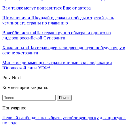
Вам также могут понравиться
Еще от автора
Шиманович и Шкурдай одержали победы в третий день
чемпионата страны по плаванию
Волейболисты «Шахтера» крупно обыграли одного из
лидеров российской Суперлиги
Хоккеисты «Шахтера» одержали двенадцатую победу кряду в
сезоне экстралиги
Минские динамовцы сыграли вничью в квалификации
Юношеской лиги УЕФА
Prev
Next
Комментарии закрыты.
Популярное
Первый сапборд: как выбрать устойчивую доску для прогулок
по воде