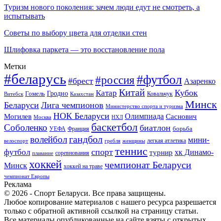
Туризм нового поколения: зачем люди едут не смотреть, а
испытывать
Советы по выбору цвета для отделки стен
Шлифовка паркета — это восстановление пола
Метки
#беларусь
#футбол
#россия
#брест
Азаренко
Китай
Кубок
Катар
Гомель
Гродно
Казахстан
Ковальчук
Витебск
Минск
Беларуси
Лига чемпионов
Министерство спорта и туризма
НОК Беларуси
Олимпиада
Могилев
Саснович
Москва
НХЛ
баскетбол
Соболенко
биатлон
борьба
УЕФА
Франция
гандбол
волейбол
мини-
легкая атлетика
гребля
женщины
велоспорт
теннис
спорт
футбол
хк Динамо-
турнир
соревнования
плавание
хоккей
чемпионат Беларуси
Минск
хоккей на траве
чемпионат Европы
Реклама
© 2026 - Спорт Беларуси. Все права защищены.
Любое копирование материалов с нашего ресурса разрешается
только с обратной активной ссылкой на страницу статьи.
Все материалы опубликованные на сайте взяты с открытых