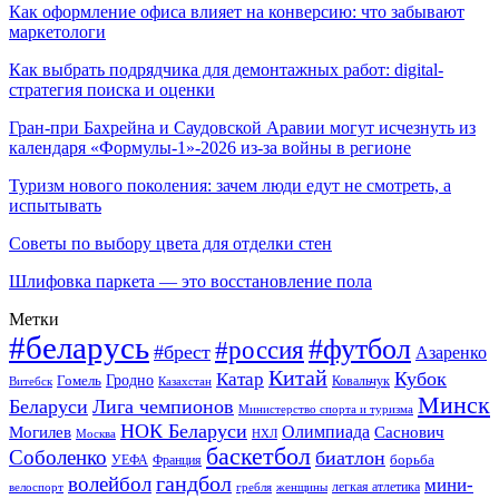
Как оформление офиса влияет на конверсию: что забывают
маркетологи
Как выбрать подрядчика для демонтажных работ: digital-
стратегия поиска и оценки
Гран-при Бахрейна и Саудовской Аравии могут исчезнуть из
календаря «Формулы-1»-2026 из-за войны в регионе
Туризм нового поколения: зачем люди едут не смотреть, а
испытывать
Советы по выбору цвета для отделки стен
Шлифовка паркета — это восстановление пола
Метки
#беларусь
#футбол
#россия
#брест
Азаренко
Китай
Кубок
Катар
Гомель
Гродно
Казахстан
Ковальчук
Витебск
Минск
Беларуси
Лига чемпионов
Министерство спорта и туризма
НОК Беларуси
Олимпиада
Могилев
Саснович
Москва
НХЛ
баскетбол
Соболенко
биатлон
борьба
УЕФА
Франция
гандбол
волейбол
мини-
легкая атлетика
гребля
женщины
велоспорт