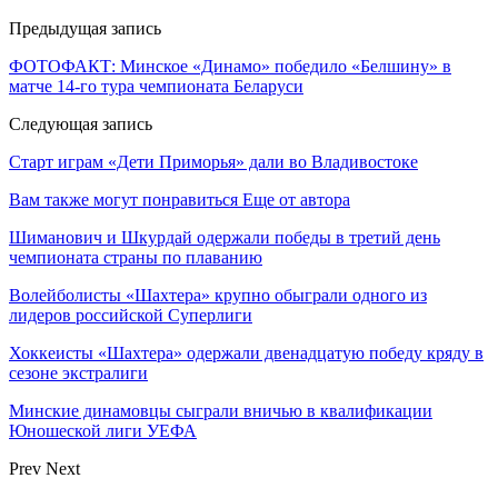
Предыдущая запись
ФОТОФАКТ: Минское «Динамо» победило «Белшину» в
матче 14-го тура чемпионата Беларуси
Следующая запись
Старт играм «Дети Приморья» дали во Владивостоке
Вам также могут понравиться
Еще от автора
Шиманович и Шкурдай одержали победы в третий день
чемпионата страны по плаванию
Волейболисты «Шахтера» крупно обыграли одного из
лидеров российской Суперлиги
Хоккеисты «Шахтера» одержали двенадцатую победу кряду в
сезоне экстралиги
Минские динамовцы сыграли вничью в квалификации
Юношеской лиги УЕФА
Prev
Next