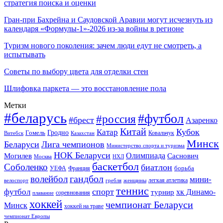
стратегия поиска и оценки
Гран-при Бахрейна и Саудовской Аравии могут исчезнуть из
календаря «Формулы-1»-2026 из-за войны в регионе
Туризм нового поколения: зачем люди едут не смотреть, а
испытывать
Советы по выбору цвета для отделки стен
Шлифовка паркета — это восстановление пола
Метки
#беларусь
#футбол
#россия
#брест
Азаренко
Китай
Кубок
Катар
Гомель
Гродно
Казахстан
Ковальчук
Витебск
Минск
Беларуси
Лига чемпионов
Министерство спорта и туризма
НОК Беларуси
Олимпиада
Могилев
Саснович
Москва
НХЛ
баскетбол
Соболенко
биатлон
борьба
УЕФА
Франция
гандбол
волейбол
мини-
легкая атлетика
гребля
женщины
велоспорт
теннис
спорт
футбол
хк Динамо-
турнир
соревнования
плавание
хоккей
чемпионат Беларуси
Минск
хоккей на траве
чемпионат Европы