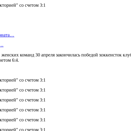
ионата…
в…
и женских команд 30 апреля закончилась победой хоккеисток к
етом 6:4.