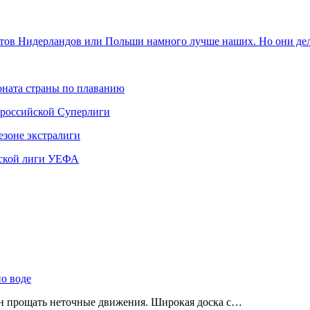
натов Нидерландов или Польши намного лучше наших. Но они д
ната страны по плаванию
 российской Суперлиги
езоне экстралиги
ской лиги УЕФА
по воде
ен прощать неточные движения. Широкая доска с…