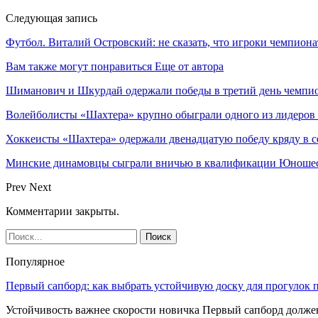
Следующая запись
Футбол. Виталий Островский: не сказать, что игроки чемпио
Вам также могут понравиться
Еще от автора
Шиманович и Шкурдай одержали победы в третий день чемпио
Волейболисты «Шахтера» крупно обыграли одного из лидеров
Хоккеисты «Шахтера» одержали двенадцатую победу кряду в с
Минские динамовцы сыграли вничью в квалификации Юноше
Prev
Next
Комментарии закрыты.
Популярное
Первый сапборд: как выбрать устойчивую доску для прогулок 
Устойчивость важнее скорости новичка Первый сапборд долж