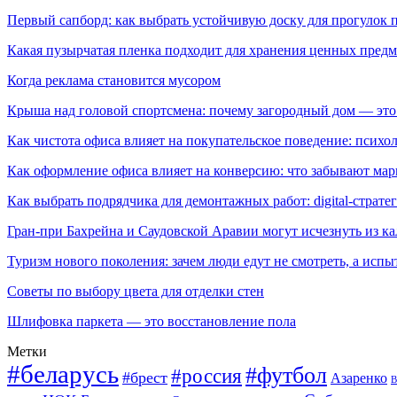
Первый сапборд: как выбрать устойчивую доску для прогулок 
Какая пузырчатая пленка подходит для хранения ценных предм
Когда реклама становится мусором
Крыша над головой спортсмена: почему загородный дом — это
Как чистота офиса влияет на покупательское поведение: псих
Как оформление офиса влияет на конверсию: что забывают мар
Как выбрать подрядчика для демонтажных работ: digital-страте
Гран-при Бахрейна и Саудовской Аравии могут исчезнуть из к
Туризм нового поколения: зачем люди едут не смотреть, а испы
Советы по выбору цвета для отделки стен
Шлифовка паркета — это восстановление пола
Метки
#беларусь
#футбол
#россия
#брест
Азаренко
В