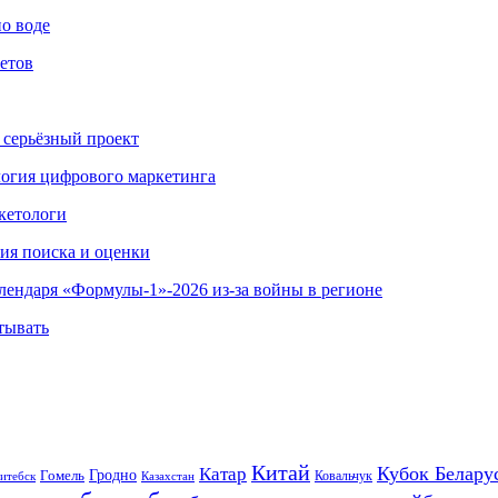
по воде
етов
 серьёзный проект
ология цифрового маркетинга
кетологи
гия поиска и оценки
алендаря «Формулы-1»-2026 из-за войны в регионе
тывать
Китай
Кубок Белару
Катар
Гомель
Гродно
Казахстан
Ковальчук
итебск