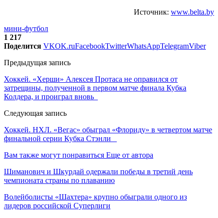
Источник:
www.belta.by
мини-футбол
1 217
Поделится
VK
OK.ru
Facebook
Twitter
WhatsApp
Telegram
Viber
Предыдущая запись
Хоккей. «Херши» Алексея Протаса не оправился от
затрещины, полученной в первом матче финала Кубка
Колдера, и проиграл вновь
Следующая запись
Хоккей. НХЛ. «Вегас» обыграл «Флориду» в четвертом матче
финальной серии Кубка Стэнли
Вам также могут понравиться
Еще от автора
Шиманович и Шкурдай одержали победы в третий день
чемпионата страны по плаванию
Волейболисты «Шахтера» крупно обыграли одного из
лидеров российской Суперлиги