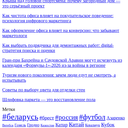
Крыша над головой спортсмена: почему загородный дом —
это серьёзный проект
Как чистота офиса влияет на покупательское поведение:
психология цифрового маркетинга
Как оформление офиса влияет на конверсию: что забывают
маркетологи
Как выбрать подрядчика для демонтажных работ: digital-
стратегия поиска и оценки
Гран-при Бахрейна и Саудовской Аравии могут исчезнуть из
календаря «Формулы-1»-2026 из-за войны в регионе
Туризм нового поколения: зачем люди едут не смотреть, а
испытывать
Советы по выбору цвета для отделки стен
Шлифовка паркета — это восстановление пола
Метки
#беларусь
#футбол
#россия
#брест
Азаренко
Китай
Кубок
Катар
Гомель
Гродно
Казахстан
Ковальчук
Витебск