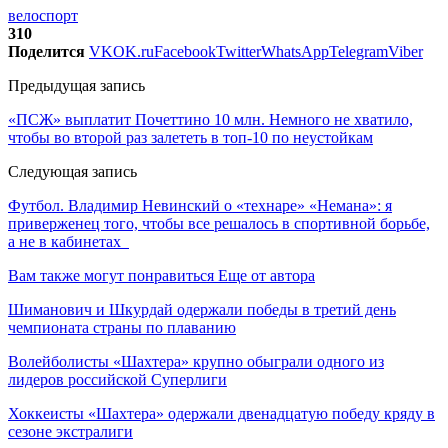
велоспорт
310
Поделится
VK
OK.ru
Facebook
Twitter
WhatsApp
Telegram
Viber
Предыдущая запись
«ПСЖ» выплатит Почеттино 10 млн. Немного не хватило,
чтобы во второй раз залететь в топ-10 по неустойкам
Следующая запись
Футбол. Владимир Невинский о «технаре» «Немана»: я
приверженец того, чтобы все решалось в спортивной борьбе,
а не в кабинетах
Вам также могут понравиться
Еще от автора
Шиманович и Шкурдай одержали победы в третий день
чемпионата страны по плаванию
Волейболисты «Шахтера» крупно обыграли одного из
лидеров российской Суперлиги
Хоккеисты «Шахтера» одержали двенадцатую победу кряду в
сезоне экстралиги