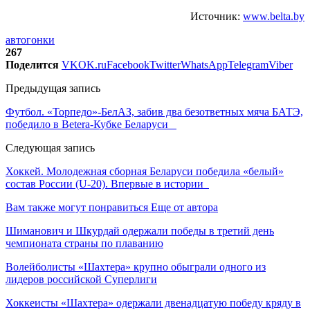
Источник:
www.belta.by
автогонки
267
Поделится
VK
OK.ru
Facebook
Twitter
WhatsApp
Telegram
Viber
Предыдущая запись
Футбол. «Торпедо»-БелАЗ, забив два безответных мяча БАТЭ,
победило в Betera-Кубке Беларуси
Следующая запись
Хоккей. Молодежная сборная Беларуси победила «белый»
состав России (U-20). Впервые в истории
Вам также могут понравиться
Еще от автора
Шиманович и Шкурдай одержали победы в третий день
чемпионата страны по плаванию
Волейболисты «Шахтера» крупно обыграли одного из
лидеров российской Суперлиги
Хоккеисты «Шахтера» одержали двенадцатую победу кряду в