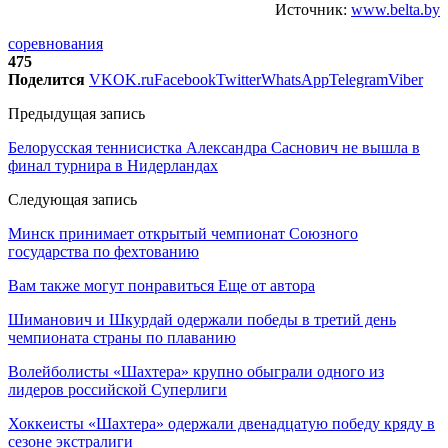
Источник:
www.belta.by
соревнования
475
Поделится
VK
OK.ru
Facebook
Twitter
WhatsApp
Telegram
Viber
Предыдущая запись
Белорусская теннисистка Александра Саснович не вышла в
финал турнира в Нидерландах
Следующая запись
Минск принимает открытый чемпионат Союзного
государства по фехтованию
Вам также могут понравиться
Еще от автора
Шиманович и Шкурдай одержали победы в третий день
чемпионата страны по плаванию
Волейболисты «Шахтера» крупно обыграли одного из
лидеров российской Суперлиги
Хоккеисты «Шахтера» одержали двенадцатую победу кряду в
сезоне экстралиги