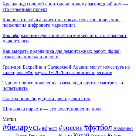
Крыша над головой спортсмена: почему загородный дом —
это серьёзный проект
Как чистота офиса влияет на покупательское поведение:
психология цифрового маркетинга
Как оформление офиса влияет на конверсию: что забывают
маркетологи
Как выбрать подрядчика для демонтажных работ: digital-
стратегия поиска и оценки
Гран-при Бахрейна и Саудовской Аравии могут исчезнуть из
календаря «Формулы-1»-2026 из-за войны в регионе
Туризм нового поколения: зачем люди едут не смотреть, а
испытывать
Советы по выбору цвета для отделки стен
Шлифовка паркета — это восстановление пола
Метки
#беларусь
#футбол
#россия
#брест
Азаренко
Китай
Кубок
Катар
Гомель
Гродно
Казахстан
Ковальчук