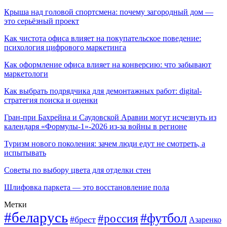
Крыша над головой спортсмена: почему загородный дом —
это серьёзный проект
Как чистота офиса влияет на покупательское поведение:
психология цифрового маркетинга
Как оформление офиса влияет на конверсию: что забывают
маркетологи
Как выбрать подрядчика для демонтажных работ: digital-
стратегия поиска и оценки
Гран-при Бахрейна и Саудовской Аравии могут исчезнуть из
календаря «Формулы-1»-2026 из-за войны в регионе
Туризм нового поколения: зачем люди едут не смотреть, а
испытывать
Советы по выбору цвета для отделки стен
Шлифовка паркета — это восстановление пола
Метки
#беларусь
#футбол
#россия
#брест
Азаренко