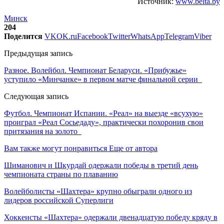
Источник:
www.belta.by
Минск
204
Поделится
VK
OK.ru
Facebook
Twitter
WhatsApp
Telegram
Viber
Предыдущая запись
Разное. Волейбол. Чемпионат Беларуси. «Прибужье»
уступило «Минчанке» в первом матче финальной серии
Следующая запись
Футбол. Чемпионат Испании. «Реал» на выезде «всухую»
проиграл «Реал Сосьедаду», практически похоронив свои
притязания на золото
Вам также могут понравиться
Еще от автора
Шиманович и Шкурдай одержали победы в третий день
чемпионата страны по плаванию
Волейболисты «Шахтера» крупно обыграли одного из
лидеров российской Суперлиги
Хоккеисты «Шахтера» одержали двенадцатую победу кряду в