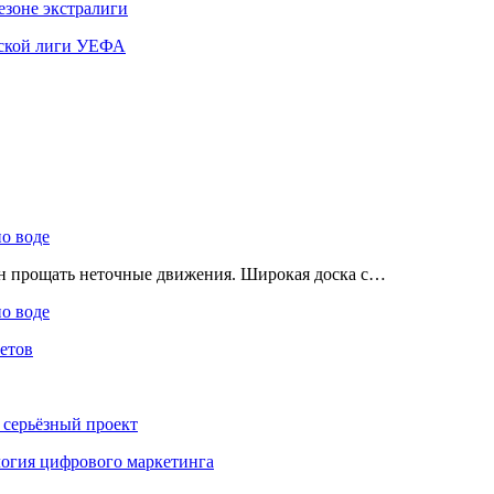
езоне экстралиги
ской лиги УЕФА
по воде
ен прощать неточные движения. Широкая доска с…
по воде
етов
 серьёзный проект
ология цифрового маркетинга