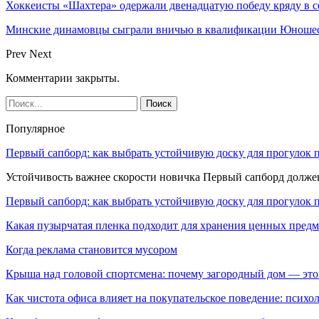
Хоккеисты «Шахтера» одержали двенадцатую победу кряду в с
Минские динамовцы сыграли вничью в квалификации Юноше
Prev
Next
Комментарии закрыты.
Популярное
Первый сапборд: как выбрать устойчивую доску для прогулок 
Устойчивость важнее скорости новичка Первый сапборд долж
Первый сапборд: как выбрать устойчивую доску для прогулок 
Какая пузырчатая пленка подходит для хранения ценных предм
Когда реклама становится мусором
Крыша над головой спортсмена: почему загородный дом — это
Как чистота офиса влияет на покупательское поведение: псих