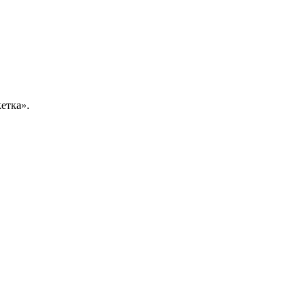
етка».