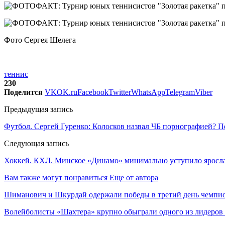
Фото Сергея Шелега
теннис
230
Поделится
VK
OK.ru
Facebook
Twitter
WhatsApp
Telegram
Viber
Предыдущая запись
Футбол. Сергей Гуренко: Колосков назвал ЧБ порнографией? 
Следующая запись
Хоккей. КХЛ. Минское «Динамо» минимально уступило яросла
Вам также могут понравиться
Еще от автора
Шиманович и Шкурдай одержали победы в третий день чемпио
Волейболисты «Шахтера» крупно обыграли одного из лидеров