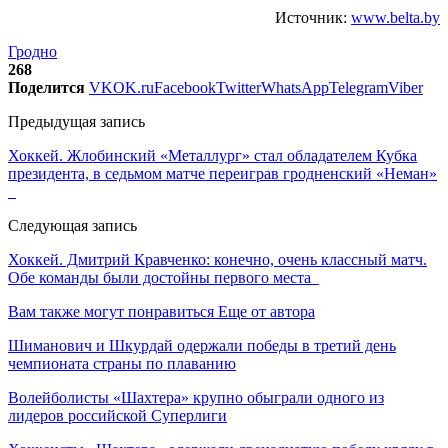
Источник:
www.belta.by
Гродно
268
Поделится
VK
OK.ru
Facebook
Twitter
WhatsApp
Telegram
Viber
Предыдущая запись
Хоккей. Жлобинский «Металлург» стал обладателем Кубка
президента, в седьмом матче переиграв гродненский «Неман»
Следующая запись
Хоккей. Дмитрий Кравченко: конечно, очень классный матч.
Обе команды были достойны первого места
Вам также могут понравиться
Еще от автора
Шиманович и Шкурдай одержали победы в третий день
чемпионата страны по плаванию
Волейболисты «Шахтера» крупно обыграли одного из
лидеров российской Суперлиги