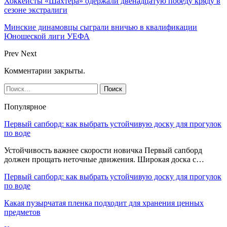
Хоккеисты «Шахтера» одержали двенадцатую победу кряду в
сезоне экстралиги
Минские динамовцы сыграли вничью в квалификации
Юношеской лиги УЕФА
Prev
Next
Комментарии закрыты.
Популярное
Первый сапборд: как выбрать устойчивую доску для прогулок
по воде
Устойчивость важнее скорости новичка Первый сапборд
должен прощать неточные движения. Широкая доска с…
Первый сапборд: как выбрать устойчивую доску для прогулок
по воде
Какая пузырчатая пленка подходит для хранения ценных
предметов