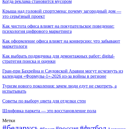
Когда реклама становится мусором
Крыша над головой спортсмена: почему загородный дом —
это серьёзный проект
Как чистота офиса влияет на покупательское поведение:
психология цифрового маркетинга
Как оформление офиса влияет на конверсию: что забывают
маркетологи
Как выбрать подрядчика для демонтажных работ: digital-
стратегия поиска и оценки
Гран-при Бахрейна и Саудовской Аравии могут исчезнуть из
календаря «Формулы-1»-2026 из-за войны в регионе
Туризм нового поколения: зачем люди едут не смотреть, а
испытывать
Советы по выбору цвета для отделки стен
Шлифовка паркета — это восстановление пола
Метки
#беларусь
#футбол
#россия
#брест