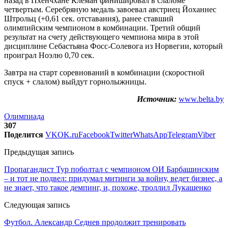
назад в Пхенчхане Клеман финишировал в слаломе
четвертым. Серебряную медаль завоевал австриец Йоханнес
Штрольц (+0,61 сек. отставания), ранее ставший
олимпийским чемпионом в комбинации. Третий общий
результат на счету действующего чемпиона мира в этой
дисциплине Себастьяна Фосс-Солевога из Норвегии, который
проиграл Ноэлю 0,70 сек.
Завтра на старт соревнований в комбинации (скоростной
спуск + слалом) выйдут горнолыжницы.
Источник:
www.belta.by
Олимпиада
307
Поделится
VK
OK.ru
Facebook
Twitter
WhatsApp
Telegram
Viber
Предыдущая запись
Пропагандист Тур поболтал с чемпионом ОИ Барбашинским
– и тот не подвел: придумал митинги за войну, ведет бизнес, а
не знает, что такое демпинг, и, похоже, троллил Лукашенко
Следующая запись
Футбол. Александр Седнев продолжит тренировать