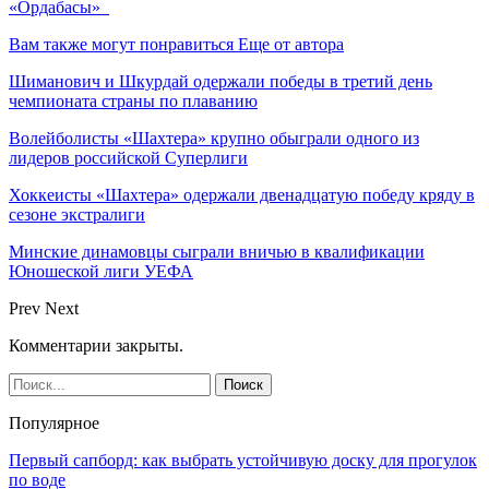
«Ордабасы»
Вам также могут понравиться
Еще от автора
Шиманович и Шкурдай одержали победы в третий день
чемпионата страны по плаванию
Волейболисты «Шахтера» крупно обыграли одного из
лидеров российской Суперлиги
Хоккеисты «Шахтера» одержали двенадцатую победу кряду в
сезоне экстралиги
Минские динамовцы сыграли вничью в квалификации
Юношеской лиги УЕФА
Prev
Next
Комментарии закрыты.
Популярное
Первый сапборд: как выбрать устойчивую доску для прогулок
по воде