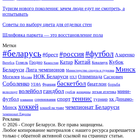
Туризм нового поколения: зачем люди едут не смотреть, а
испытывать
Советы по выбору цвета для отделки стен
Шлифовка паркета — это восстановление пола
Метки
#беларусь
#футбол
#россия
#брест
Азаренко
Китай
Кубок
Катар
Гомель
Гродно
Казахстан
Ковальчук
Витебск
Минск
Беларуси
Лига чемпионов
Министерство спорта и туризма
НОК Беларуси
Олимпиада
Могилев
Саснович
Москва
НХЛ
баскетбол
Соболенко
биатлон
борьба
УЕФА
Франция
гандбол
волейбол
мини-
легкая атлетика
гребля
женщины
велоспорт
теннис
спорт
футбол
хк Динамо-
турнир
соревнования
плавание
хоккей
чемпионат Беларуси
Минск
хоккей на траве
чемпионат Европы
Реклама
© 2026 - Спорт Беларуси. Все права защищены.
Любое копирование материалов с нашего ресурса разрешается
только с обратной активной ссылкой на страницу статьи.