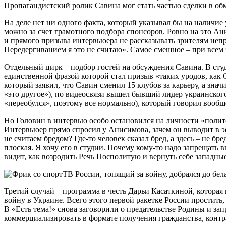
Пропагандистский ролик Савина мог стать частью сделки в об
На деле нет ни одного факта, который указывал бы на наличие
можно за счет грамотного подбора спонсоров. Ровно на это Ан
и прямого призыва интервьюера не рассказывать зрителям непр
Передергиванием я это не считаю». Самое смешное – при всем
Отдельный цирк – подбор гостей на обсуждения Савина. В ст
единственной фразой которой стал призыв «таких уродов, как 
который заявил, что Савин сменил 15 клубов за карьеру, а зна
«это другое»), по видеосвязи вышел бывший лидер украинског
«переобулся», поэтому все нормально), который говорил вообще
Но Головин в интервью особо остановился на личности «полито
Интервьюер прямо спросил у Анисимова, зачем он выводит в э
не считаем бредом? Где-то человек сказал бред, а здесь – не б
плоская. Я хочу его в студии. Почему кому-то надо запрещать 
видит, как возродить Речь Посполитую и вернуть себе западны
Третий случай – программа в честь Дарьи Касаткиной, которая
войну в Украине. Всего этого первой ракетке России простить,
В «Есть тема!» снова заговорили о предательстве Родины и зап
коммерциализировать в формате получения гражданства, контра