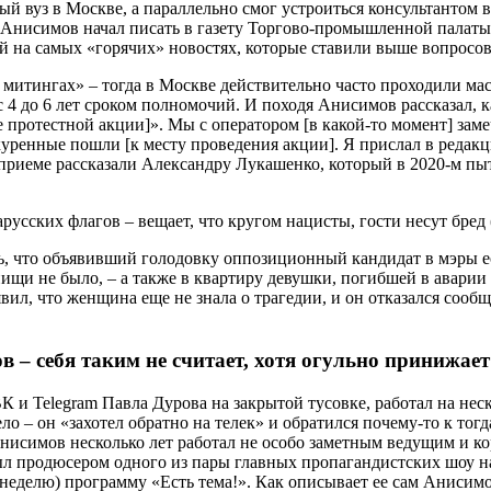
ный вуз в Москве, а параллельно смог устроиться консультантом
 Анисимов начал писать в газету Торгово-промышленной палаты,
ей на самых «горячих» новостях, которые ставили выше вопросов
митингах» – тогда в Москве действительно часто проходили мас
4 до 6 лет сроком полномочий. И походя Анисимов рассказал, 
 протестной акции]». Мы с оператором [в какой-то момент] заме
уренные пошли [к месту проведения акции]. Я прислал в редакц
приеме рассказали Александру Лукашенко, который в 2020-м пыта
, что объявивший голодовку оппозиционный кандидат в мэры ест 
ищи не было, – а также в квартиру девушки, погибшей в аварии 
, что женщина еще не знала о трагедии, и он отказался сообщат
в – себя таким не считает, хотя огульно принижает
К и Telegram Павла Дурова на закрытой тусовке, работал на неск
ело – он «захотел обратно на телек» и обратился почему-то к т
Анисимов несколько лет работал не особо заметным ведущим и ко
был продюсером одного из пары главных пропагандистских шоу 
неделю) программу «Есть тема!». Как описывает ее сам Анисим