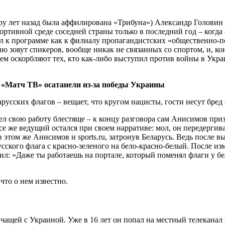
 пару лет назад была аффилирована «Трибуна») Александр Голови
тивной среде соседней страны только в последний год – когда 
 к программе как к филиалу пропагандистских «общественно-пол
дию зовут спикеров, вообще никак не связанных со спортом, и, 
ем оскорбляют тех, кто как-либо выступил против войны в Укра
 «Матч ТВ» осатанели из-за победы Украины
л свою работу блестяще – к концу разговора сам Анисимов приз
се же ведущий остался при своем нарративе: мол, он передергив
 этом же Анисимов и sports.ru, затронув Беларусь. Ведь после в
сского флага с красно-зеленого на бело-красно-белый. После из
л: «Даже ты работаешь на портале, который поменял флаги у бел
что о нем известно.
чащей с Украиной. Уже в 16 лет он попал на местный телеканал 