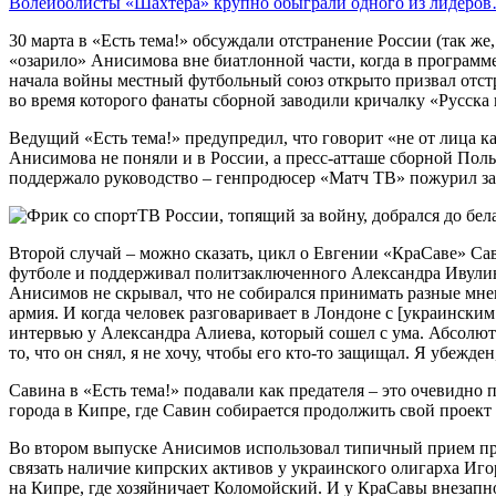
Волейболисты «Шахтера» крупно обыграли одного из лидеро
30 марта в «Есть тема!» обсуждали отстранение России (так ж
«озарило» Анисимова вне биатлонной части, когда в программе
начала войны местный футбольный союз открыто призвал отстр
во время которого фанаты сборной заводили кричалку «Русска 
Ведущий «Есть тема!» предупредил, что говорит «не от лица к
Анисимова не поняли и в России, а пресс-атташе сборной Пол
поддержало руководство – генпродюсер «Матч ТВ» пожурил за ф
Второй случай – можно сказать, цикл о Евгении «КраСаве» Са
футболе и поддерживал политзаключенного Александра Ивули
Анисимов не скрывал, что не собирался принимать разные мне
армия. И когда человек разговаривает в Лондоне с [украинск
интервью у Александра Алиева, который сошел с ума. Абсолютн
то, что он снял, я не хочу, чтобы его кто-то защищал. Я убежде
Савина в «Есть тема!» подавали как предателя – это очевидно 
города в Кипре, где Савин собирается продолжить свой проект 
Во втором выпуске Анисимов использовал типичный прием про
связать наличие кипрских активов у украинского олигарха Иг
на Кипре, где хозяйничает Коломойский. И у КраСавы внезапн