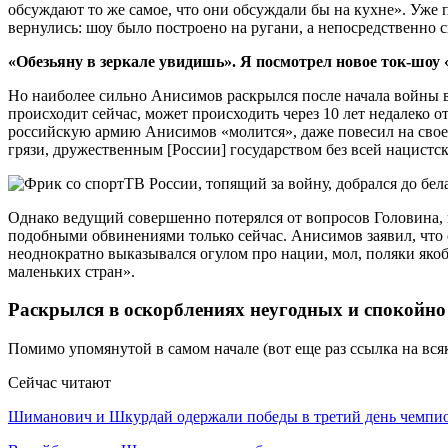
обсуждают то же самое, что они обсуждали бы на кухне». Уже 
вернулись: шоу было построено на ругани, а непосредственно
«Обезьяну в зеркале увидишь». Я посмотрел новое ток-шоу 
Но наиболее сильно Анисимов раскрылся после начала войны в 
происходит сейчас, может происходить через 10 лет недалеко о
российскую армию Анисимов «молится», даже повесил на своем
грязи, дружественным [России] государством без всей нацистс
Однако ведущий совершенно потерялся от вопросов Головина, п
подобными обвинениями только сейчас. Анисимов заявил, что е
неоднократно выказывался огулом про нации, мол, поляки яко
маленьких стран».
Раскрылся в оскорблениях неугодных и спокойно з
Помимо упомянутой в самом начале (вот еще раз ссылка на в
Сейчас читают
Шиманович и Шкурдай одержали победы в третий день чемп