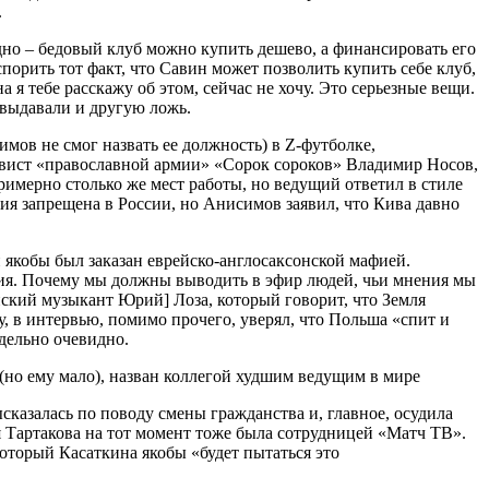
.
одно – бедовый клуб можно купить дешево, а финансировать его
порить тот факт, что Савин может позволить купить себе клуб,
 тебе расскажу об этом, сейчас не хочу. Это серьезные вещи.
 выдавали и другую ложь.
ов не смог назвать ее должность) в Z-футболке,
тивист «православной армии» «Сорок сороков» Владимир Носов,
примерно столько же мест работы, но ведущий ответил в стиле
ия запрещена в России, но Анисимов заявил, что Кива давно
 якобы был заказан еврейско-англосаксонской мафией.
ния. Почему мы должны выводить в эфир людей, чьи мнения мы
сийский музыкант Юрий] Лоза, который говорит, что Земля
у, в интервью, помимо прочего, уверял, что Польша «спит и
дельно очевидно.
сказалась по поводу смены гражданства и, главное, осудила
ья Тартакова на тот момент тоже была сотрудницей «Матч ТВ».
который Касаткина якобы «будет пытаться это