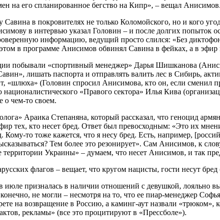
мен на его спланированное бегство на Кипр», – вещал Анисимов
 у Савина в покровителях не только Коломойского, но и кого уг
исимову в интервью указал Головин – и после долгих попыток ос
оверенную информацию, ведущий просто слился: «Без диктофона я
 этом в программе Анисимов обвинял Савина в фейках, а в эфир
удии побывали «спортивный менеджер» Дарья Шишканова (Анисим
Савин», лишать паспорта и отправлять валить лес в Сибирь, ак
чит, «шлюха» (Головин спросил Анисимова, кто он, если сменил 
о националистического «Правого сектора» Илья Кива (организац
 о чем-то своем.
лога» Араика Степаняна, который рассказал, что геноцид армян
фир тех, кто несет бред. Ответ был превосходным: «Это их мне
ред. Кому-то тоже кажется, что я несу бред. Есть, например, [рос
высказываться? Тем более это резонирует». Сам Анисимов, к слов
е территории Украины» – думаем, что несет Анисимов, и так пре
 в июле призналась в наличии отношений с девушкой, лояльно вы
 конечно, не могли – несмотря на то, что ее пиар-менеджер Соф
рете на возвращение в Россию, а каминг-аут назвали «трюком», 
ктов, рекламы» (все это процитируют в «Прессболе»).