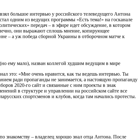
н взял большое интервью у российского телеведущего Антона
стал одним из ведущих программы «Есть тема!» на госканале
итических» передач – в эфире идет обсуждение, в котором
конечно, они выражают сплошь мнение, копирующее
ине – а уж победа сборной Украины в отборочном матче к
нал это: «Мне очень нравится, как ты ведешь интервью. Ты
анием ради пропаганды не занимается, а настоящую пропаганду
ыборов 2020-го сайт и связанные с ним проекты в знак
менений в структуре и управлении на российском сайте все
арусских спортсменов и клубов, когда там начались протесты.
по знакомству – владелец хорошо знал отца Антона. После