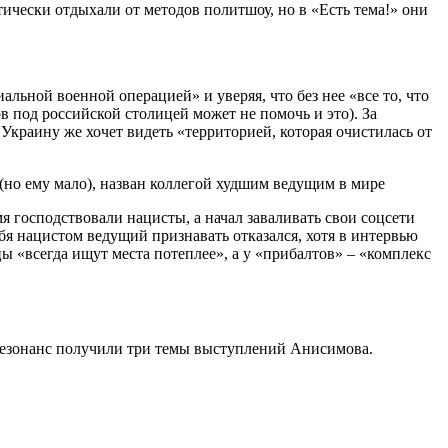
ически отдыхали от методов политшоу, но в «Есть тема!» они
ьной военной операцией» и уверяя, что без нее «все то, что
в под российской столицей может не помочь и это). За
краину же хочет видеть «территорией, которая очистилась от
я господствовали нацисты, а начал заваливать свои соцсети
бя нацистом ведущий признавать отказался, хотя в интервью
 «всегда ищут места потеплее», а у «прибалтов» – «комплекс
 резонанс получили три темы выступлений Анисимова.