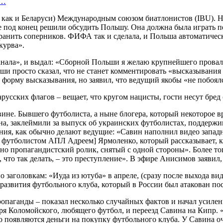
в…
е, как и Беларуси) Международным союзом биатлонистов (IBU). Н
 под конец решили обсудить Польшу. Она должна была играть пе
анить соперников. ФИФА так и сделала, и Польша автоматическ
курва».
анала», и выдал: «Сборной Польши я желаю крупнейшего провала
ьши просто сказал, что не станет комментировать «высказывани
орму высказывания, но заявил, что ведущий якобы «не побоялся 
вине. Бывшего футболиста, а ныне блогера, который некоторое 
на, заклеймили за выпуск об украинских футболистах, поддер
ния, как обычно делают ведущие: «Савин наполнил видео западн
им футболистом АПЛ Адреем] Ярмоленко, который рассказывает, 
о пропагандистский ролик, снятый с одной стороны». Более тог
н, что так делать, – это преступление». В эфире Анисимов заявил
по заголовкам: «Иуда из ютуба» в апреле, (сразу после выхода ви
развития футбольного клуба, который в России был атакован пос
паганды – показал несколько случайных фактов и начал усиленн
оря Коломойского, любящего футбол, и переезд Савина на Кипр.
о появляются деньги на покупку футбольного клуба. У Савина о