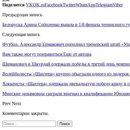
Поделится
VK
OK.ru
Facebook
Twitter
WhatsApp
Telegram
Viber
Предыдущая запись
Белоруска Арина Соболенко вышла в 1/8 финала теннисного т
Следующая запись
Футбол. Александр Ермакович пополнил тренерский штаб «У
Вам также могут понравиться
Еще от автора
Шиманович и Шкурдай одержали победы в третий день чемпио
Волейболисты «Шахтера» крупно обыграли одного из лидеров
Хоккеисты «Шахтера» одержали двенадцатую победу кряду в с
Минские динамовцы сыграли вничью в квалификации Юноше
Prev
Next
Комментарии закрыты.