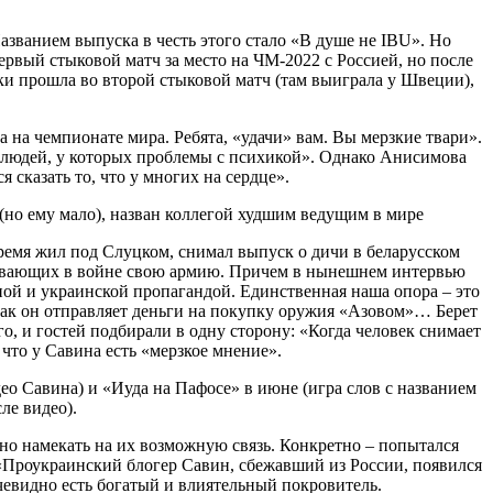
азванием выпуска в честь этого стало «В душе не IBU». Но
рвый стыковой матч за место на ЧМ-2022 с Россией, но после
и прошла во второй стыковой матч (там выиграла у Швеции),
 на чемпионате мира. Ребята, «удачи» вам. Вы мерзкие твари».
я людей, у которых проблемы с психикой». Однако Анисимова
сказать то, что у многих на сердце».
время жил под Слуцком, снимал выпуск о дичи в беларусском
живающих в войне свою армию. Причем в нынешнем интервью
ой и украинской пропагандой. Единственная наша опора – это
как он отправляет деньги на покупку оружия «Азовом»… Берет
о, и гостей подбирали в одну сторону: «Когда человек снимает
, что у Савина есть «мерзкое мнение».
део Савина) и «Иуда на Пафосе» в июне (игра слов с названием
ле видео).
о намекать на их возможную связь. Конкретно – попытался
 «Проукраинский блогер Савин, сбежавший из России, появился
чевидно есть богатый и влиятельный покровитель.