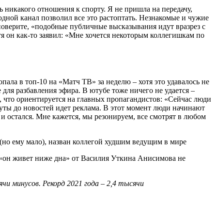
ь никакого отношения к спорту. Я не пришла на передачу,
одной канал позволил все это растоптать. Незнакомые и чужие
е поверите, «подобные публичные высказывания идут вразрез с
тя он как-то заявил: «Мне хочется некоторым коллегишкам по
опала в топ-10 на «Матч ТВ» за неделю – хотя это удавалось не
 для разбавления эфира. В ютубе тоже ничего не удается –
л, что ориентируется на главных пропагандистов: «Сейчас люди
уты до новостей идет реклама. В этот момент люди начинают
 и остался. Мне кажется, мы резонируем, все смотрят в любом
 «он живет ниже дна» от Василия Уткина Анисимова не
чи минусов. Рекорд 2021 года – 2,4 тысячи