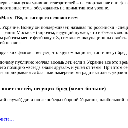
первые выпуски удивили телезрителей – на спортканале они факт
 спортивные темы обсуждались на примитивном уровне.
«Матч ТВ», от которого неловко всем
Украине. Войну он поддерживает, называя по-российски «специал
т границ Москвы» (впрочем, ведущий думает, что избежать окопо
 рабочем месте футболку с Z, символом оккупационных войск. У
кой швали».
очему публично молчал восемь лет, если в Украине все это врем
го позицию «всегда знали друзья», и ушел от темы. При этом се
бы «прикрываются благими намерениями ради выгоды», украинцы
овет гостей, несущих бред (хочет больше)
сякий случай) дичи после победы сборной Украины, наибольший
ионата…