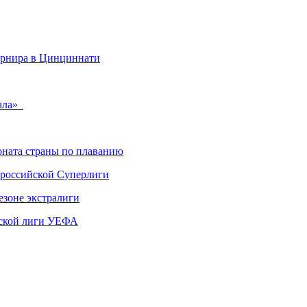
урнира в Цинциннати
рала»
ната страны по плаванию
 российской Суперлиги
езоне экстралиги
ской лиги УЕФА