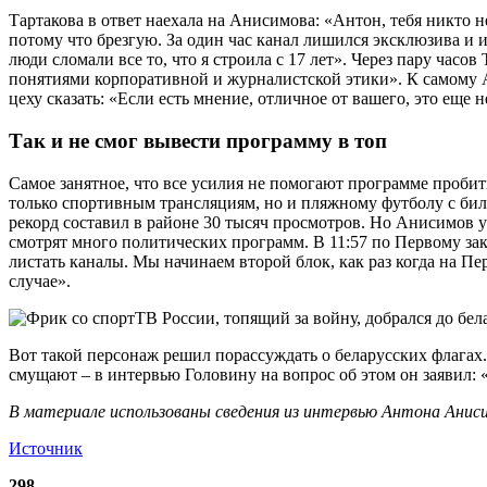
Тартакова в ответ наехала на Анисимова: «Антон, тебя никто н
потому что брезгую. За один час канал лишился эксклюзива и 
люди сломали все то, что я строила с 17 лет». Через пару час
понятиями корпоративной и журналистской этики». К самому Ан
цеху сказать: «Если есть мнение, отличное от вашего, это еще н
Так и не смог вывести программу в топ
Самое занятное, что все усилия не помогают программе пробитьс
только спортивным трансляциям, но и пляжному футболу с билья
рекорд составил в районе 30 тысяч просмотров. Но Анисимов у
смотрят много политических программ. В 11:57 по Первому зак
листать каналы. Мы начинаем второй блок, как раз когда на Пе
случае».
Вот такой персонаж решил порассуждать о беларусских флагах
смущают – в интервью Головину на вопрос об этом он заявил: 
В материале использованы сведения из интервью Антона Анисимо
Источник
298