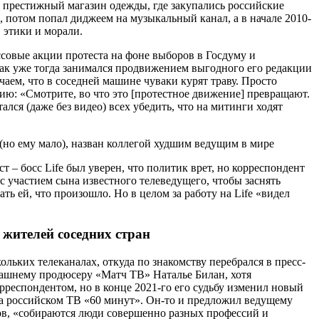
 в престижный магазин одежды, где закупались российские
 потом попал диджеем на музыкальный канал, а в начале 2010-
 этики и морали.
совые акции протеста на фоне выборов в Госдуму и
как уже тогда занимался продвижением выгодного его редакции
чаем, что в соседней машине чуваки курят траву. Просто
ию: «Смотрите, во что это [протестное движение] превращают.
лся (даже без видео) всех убедить, что на митинги ходят
– босс Life был уверен, что политик врет, но корреспондент
с участием сына известного телеведущего, чтобы заснять
ь ей, что произошло. Но в целом за работу на Life «видел
 жителей соседних стран
ольких телеканалах, откуда по знакомству перебрался в пресс-
огдашнему продюсеру «Матч ТВ» Наталье Билан, хотя
рреспондентом, но в конце 2021-го его судьбу изменил новый
на российском ТВ «60 минут». Он-то и предложил ведущему
ов, «собираются люди совершенно разных профессий и