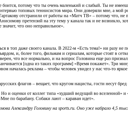
е боится, потому что ты очень маленький и слабый. Ты не имееш
интервью топовых теннисистов мира. Они доверяли мне, а мой р
ов Тартакову отстранили от работы на «Матч ТВ» – потому что, н
исимову претензий на эту тему у канала так и не возникло, хо
е значит, что оно неправильное».
я в топ даже своего канала. В 2022-м «Есть тема!» ни разу не п
рдом, и, более того, фильмам и сериалам, которые стоят в сетке
верен, что все нормально, и на вопрос Головина еще раз призна
анчивается [одна из таких программ] «Время покажет». Три мин
рвом началась реклама – чтобы человек увидел у нас что-то яркое
. Но и оценки от коллег типа «худший ведущий во вселенной» и
«Мне по барабану. Собаки лают – караван идет».
ва Александру Головину на sports.ru. Оно уже набрало 4,5 тыся