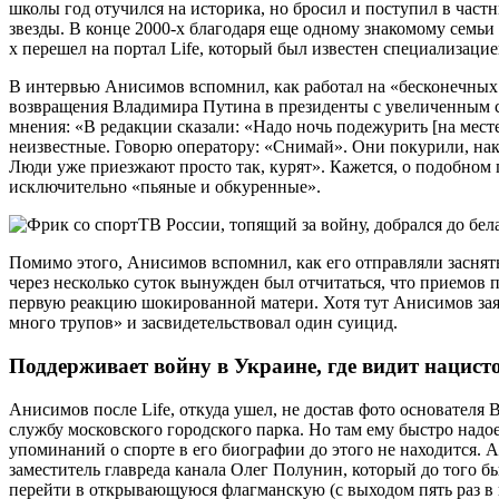
школы год отучился на историка, но бросил и поступил в част
звезды. В конце 2000-х благодаря еще одному знакомому семьи
х перешел на портал Life, который был известен специализаци
В интервью Анисимов вспомнил, как работал на «бесконечных 
возвращения Владимира Путина в президенты с увеличенным с 
мнения: «В редакции сказали: «Надо ночь подежурить [на месте
неизвестные. Говорю оператору: «Снимай». Они покурили, нак
Люди уже приезжают просто так, курят». Кажется, о подобном 
исключительно «пьяные и обкуренные».
Помимо этого, Анисимов вспомнил, как его отправляли заснять
через несколько суток вынужден был отчитаться, что приемов п
первую реакцию шокированной матери. Хотя тут Анисимов заявил
много трупов» и засвидетельствовал один суицид.
Поддерживает войну в Украине, где видит нацисто
Анисимов после Life, откуда ушел, не достав фото основателя В
службу московского городского парка. Но там ему быстро надо
упоминаний о спорте в его биографии до этого не находится. 
заместитель главреда канала Олег Полунин, который до того 
перейти в открывающуюся флагманскую (с выходом пять раз в 