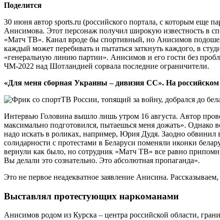
Поделится
30 июня автор sports.ru (российского портала, с которым еще
Анисимова. Этот персонаж получил широкую известность в спор
«Матч ТВ». Канал вроде бы спортивный, но Анисимов подошел
каждый может перебивать и пытаться заткнуть каждого, в сту
«генеральную линию партии». Анисимов и его гости без пробл
ЧМ-2022 над Шотландией сорвала последние ограничители.
«Для меня сборная Украины – дивизия СС». На российском
Интервью Головина вышло лишь утром 16 августа. Автор прове
максимально подготовился, пытаешься меня дожать». Однако в
надо искать в роликах, например, Юрия Дудя. Заодно обвинил в
солидарности с протестами в Беларуси поменяли иконки белару
вернули как было, но сотрудник «Матч ТВ» все равно припомни
Вы делали это сознательно. Это абсолютная пропаганда».
Это не первое неадекватное заявление Анисина. Рассказываем, 
Выставлял протестующих наркоманами
Анисимов родом из Курска – центра российской области, грани