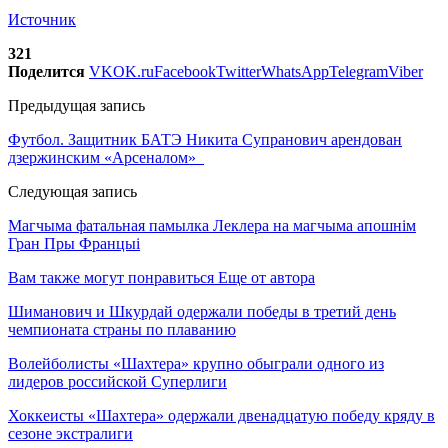
Источник
321
Поделится
VK
OK.ru
Facebook
Twitter
WhatsApp
Telegram
Viber
Предыдущая запись
Футбол. Защитник БАТЭ Никита Супранович арендован
дзержинским «Арсеналом»
Следующая запись
Магчыма фатальная памылка Леклера на магчыма апошнім
Гран Пры Францыі
Вам также могут понравиться
Еще от автора
Шиманович и Шкурдай одержали победы в третий день
чемпионата страны по плаванию
Волейболисты «Шахтера» крупно обыграли одного из
лидеров российской Суперлиги
Хоккеисты «Шахтера» одержали двенадцатую победу кряду в
сезоне экстралиги