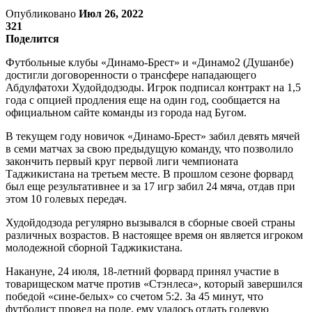
Опубликовано
Июл 26, 2022
321
Поделится
Футбольные клубы «Динамо-Брест» и «Динамо2 (Душанбе)
достигли договоренности о трансфере нападающего
Абдулфатохи Худойдодзоды. Игрок подписал контракт на 1,5
года с опцией продления еще на один год, сообщается на
официальном сайте команды из города над Бугом.
В текущем году новичок «Динамо-Брест» забил девять мячей
в семи матчах за свою предыдущую команду, что позволило
закончить первый круг первой лиги чемпионата
Таджикистана на третьем месте. В прошлом сезоне форвард
был еще результативнее и за 17 игр забил 24 мяча, отдав при
этом 10 голевых передач.
Худойдодзода регулярно вызывался в сборные своей страны
различных возрастов. В настоящее время он является игроком
молодежной сборной Таджикистана.
Накануне, 24 июля, 18-летний форвард принял участие в
товарищеском матче против «Стэнлеса», который завершился
победой «сине-белых» со счетом 5:2. За 45 минут, что
футболист провел на поле, ему удалось отдать голевую