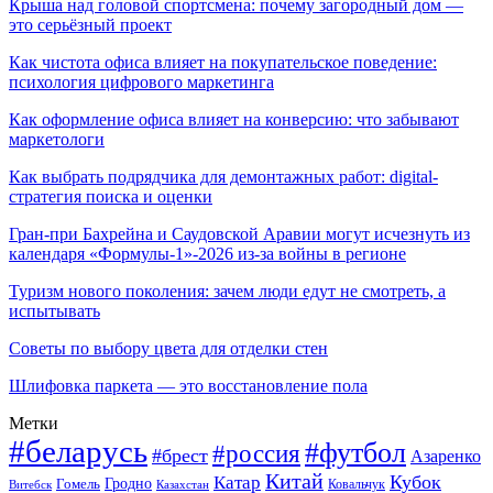
Крыша над головой спортсмена: почему загородный дом —
это серьёзный проект
Как чистота офиса влияет на покупательское поведение:
психология цифрового маркетинга
Как оформление офиса влияет на конверсию: что забывают
маркетологи
Как выбрать подрядчика для демонтажных работ: digital-
стратегия поиска и оценки
Гран-при Бахрейна и Саудовской Аравии могут исчезнуть из
календаря «Формулы-1»-2026 из-за войны в регионе
Туризм нового поколения: зачем люди едут не смотреть, а
испытывать
Советы по выбору цвета для отделки стен
Шлифовка паркета — это восстановление пола
Метки
#беларусь
#футбол
#россия
#брест
Азаренко
Китай
Кубок
Катар
Гомель
Гродно
Казахстан
Ковальчук
Витебск