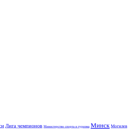
Минск
си
Лига чемпионов
Могилев
Министерство спорта и туризма