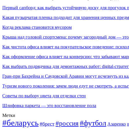
Первый сапборд: как выбрать устойчивую доску для прогулок 
Какая пузырчатая пленка подходит для хранения ценных предм
Когда реклама становится мусором
Крыша над головой спортсмена: почему загородный дом — это
Как чистота офиса влияет на покупательское поведение: псих
Как оформление офиса влияет на конверсию: что забывают мар
Как выбрать подрядчика для демонтажных работ: digital-страте
Гран-при Бахрейна и Саудовской Аравии могут исчезнуть из к
Туризм нового поколения: зачем люди едут не смотреть, а испы
Советы по выбору цвета для отделки стен
Шлифовка паркета — это восстановление пола
Метки
#беларусь
#футбол
#россия
#брест
Азаренко
В