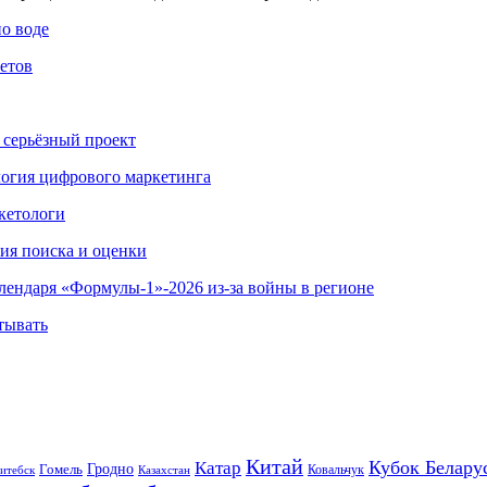
по воде
етов
 серьёзный проект
ология цифрового маркетинга
кетологи
гия поиска и оценки
алендаря «Формулы-1»-2026 из-за войны в регионе
тывать
Китай
Кубок Белару
Катар
Гомель
Гродно
Казахстан
Ковальчук
итебск