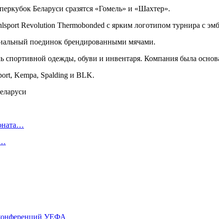
перкубок Беларуси сразятся «Гомель» и «Шахтер».
lsport Revolution Thermobonded с ярким логотипом турнира с э
ициальный поединок брендированными мячами.
 спортивной одежды, обуви и инвентаря. Компания была основа
rt, Kempa, Spalding и BLK.
ионата…
в…
и конференций УЕФА