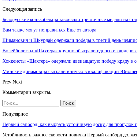
Следующая запись
Белорусские конькобежцы завоевали три личные медали на ста
Вам также могут понравиться
Еще от автора
Шиманович и Шкурдай одержали победы в третий день чемпио
Волейболисты «Шахтера» крупно обыграли одного из лидеров
Хоккеисты «Шахтера» одержали двенадцатую победу кряду в с
Минские динамовцы сыграли вничью в квалификации Юноше
Prev
Next
Комментарии закрыты.
Популярное
Первый сапборд: как выбрать устойчивую доску для прогулок 
Устойчивость важнее скорости новичка Первый сапборд долж