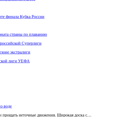
рте финала Кубка России
ната страны по плаванию
 российской Суперлиги
езоне экстралиги
ской лиги УЕФА
по воде
ен прощать неточные движения. Широкая доска с…