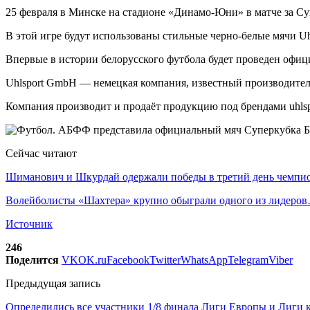
25 февраля в Минске на стадионе «Динамо-Юни» в матче за Су
В этой игре будут использованы стильные черно-белые мячи Uh
Впервые в истории белорусского футбола будет проведен оф
Uhlsport GmbH — немецкая компания, известный производитель
Компания производит и продаёт продукцию под брендами uhlspo
Сейчас читают
Шиманович и Шкурдай одержали победы в третий день чемп
Волейболисты «Шахтера» крупно обыграли одного из лидеро
Источник
246
Поделится
VK
OK.ru
Facebook
Twitter
WhatsApp
Telegram
Viber
Предыдущая запись
Определились все участники 1/8 финала Лиги Европы и Лиг