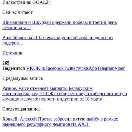
Иллюстрация: GOAL24
Сейчас читают
Шиманович и Шкурдай одержали победы в третий день
чемпионата…
Волейболисты «Шахтера» крупно обыграли одного из
лидеров…
Источник
265
Поделится
VK
OK.ru
Facebook
Twitter
WhatsApp
Telegram
Viber
Предыдущая запись
Разное. Valve отменяет выплаты Беларуским
контентмейкерам, «ПСЖ» собирает новую киберспортивную
команду и другие новости индустрии за 18 марта
Следующая запись
Хоккей. Алексей Протас забросил пятую шайбу в рамках
нынешнего регулярного чемпионата АХЛ