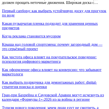
должен прощать неточные движения. Широкая доска с…
Первый сапборд: как выбрать устойчивую доску для прогулок
по воде
Какая пузырчатая пленка подходит для хранения ценных
предметов
Когда реклама становится мусором
Крыша над головой спортсмена: почему загородный дом —
это серьёзный проект
Как чистота офиса влияет на покупательское поведение:
психология цифрового маркетинга
Как оформление офиса влияет на конверсию: что забывают
маркетологи
Как выбрать подрядчика для демонтажных работ: digital-
стратегия поиска и оценки
Гран-при Бахрейна и Саудовской Аравии могут исчезнуть из
календаря «Формулы-1»-2026 из-за войны в регионе
Туризм нового поколения: зачем люди едут не смотреть, а