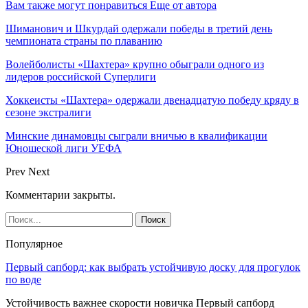
Вам также могут понравиться
Еще от автора
Шиманович и Шкурдай одержали победы в третий день
чемпионата страны по плаванию
Волейболисты «Шахтера» крупно обыграли одного из
лидеров российской Суперлиги
Хоккеисты «Шахтера» одержали двенадцатую победу кряду в
сезоне экстралиги
Минские динамовцы сыграли вничью в квалификации
Юношеской лиги УЕФА
Prev
Next
Комментарии закрыты.
Популярное
Первый сапборд: как выбрать устойчивую доску для прогулок
по воде
Устойчивость важнее скорости новичка Первый сапборд