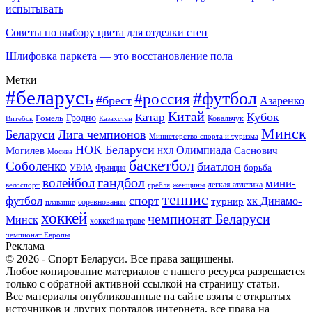
испытывать
Советы по выбору цвета для отделки стен
Шлифовка паркета — это восстановление пола
Метки
#беларусь
#футбол
#россия
#брест
Азаренко
Китай
Кубок
Катар
Гомель
Гродно
Казахстан
Ковальчук
Витебск
Минск
Беларуси
Лига чемпионов
Министерство спорта и туризма
НОК Беларуси
Олимпиада
Могилев
Саснович
Москва
НХЛ
баскетбол
Соболенко
биатлон
борьба
УЕФА
Франция
гандбол
волейбол
мини-
легкая атлетика
гребля
женщины
велоспорт
теннис
спорт
футбол
хк Динамо-
турнир
соревнования
плавание
хоккей
чемпионат Беларуси
Минск
хоккей на траве
чемпионат Европы
Реклама
© 2026 - Спорт Беларуси. Все права защищены.
Любое копирование материалов с нашего ресурса разрешается
только с обратной активной ссылкой на страницу статьи.
Все материалы опубликованные на сайте взяты с открытых
источников и других порталов интернета, все права на