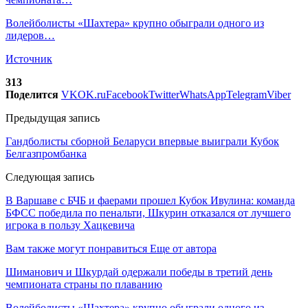
Волейболисты «Шахтера» крупно обыграли одного из
лидеров…
Источник
313
Поделится
VK
OK.ru
Facebook
Twitter
WhatsApp
Telegram
Viber
Предыдущая запись
Гандболисты сборной Беларуси впервые выиграли Кубок
Белгазпромбанка
Следующая запись
В Варшаве с БЧБ и фаерами прошел Кубок Ивулина: команда
БФСС победила по пенальти, Шкурин отказался от лучшего
игрока в пользу Хацкевича
Вам также могут понравиться
Еще от автора
Шиманович и Шкурдай одержали победы в третий день
чемпионата страны по плаванию
Волейболисты «Шахтера» крупно обыграли одного из