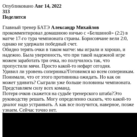
Опубликовано
Авг 14, 2022
313
Поделится
Главный тренер БАТЭ
Александр Михайлов
прокомментировал домашнюю ничью с «Белшиной» (2:2) в
матче 17-го тура чемпионата страны. Борисовчане вели 2:0,
однако не удержали победный счет.
Обидно терять очки в таком матче: мы играли и хорошо, и
надежно. Была уверенность, что при такой надежной игре
можем заработать три очка, но получилось так, что
пропустили мячи. Просто какой-то нефарт сегодня.
Удивил ли уровень соперника?Готовимся ко всем соперникам.
Понимали, что от этого противника ожидать. Но как он
может удивить? Сыграли уже больше половины чемпионата.
Представляем силу всех команд.
Потеря очков скажется на судьбе тренерского штаба?Это
руководству решать. Могу определенно сказать, что какой-то
диалог надо устраивать. А как все получится, наверное, позже
узнаем. Сейчас точно нет.