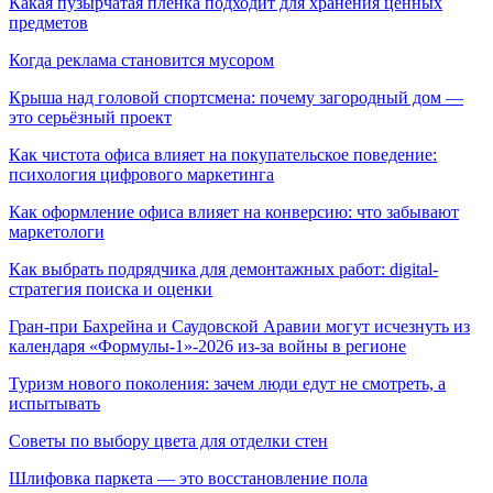
Какая пузырчатая пленка подходит для хранения ценных
предметов
Когда реклама становится мусором
Крыша над головой спортсмена: почему загородный дом —
это серьёзный проект
Как чистота офиса влияет на покупательское поведение:
психология цифрового маркетинга
Как оформление офиса влияет на конверсию: что забывают
маркетологи
Как выбрать подрядчика для демонтажных работ: digital-
стратегия поиска и оценки
Гран-при Бахрейна и Саудовской Аравии могут исчезнуть из
календаря «Формулы-1»-2026 из-за войны в регионе
Туризм нового поколения: зачем люди едут не смотреть, а
испытывать
Советы по выбору цвета для отделки стен
Шлифовка паркета — это восстановление пола