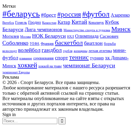
Метки
#беларусь
#футбол
#россия
#брест
Азаренко
Китай
Кубок
Катар
Гомель
Гродно
Казахстан
Ковальчук
Витебск
Минск
Беларуси
Лига чемпионов
Министерство спорта и туризма
НОК Беларуси
Олимпиада
Могилев
Саснович
Москва
НХЛ
баскетбол
Соболенко
биатлон
борьба
УЕФА
Франция
гандбол
волейбол
мини-
легкая атлетика
гребля
женщины
велоспорт
теннис
спорт
футбол
хк Динамо-
турнир
соревнования
плавание
хоккей
чемпионат Беларуси
Минск
хоккей на траве
чемпионат Европы
Реклама
© 2026 - Спорт Беларуси. Все права защищены.
Любое копирование материалов с нашего ресурса разрешается
только с обратной активной ссылкой на страницу статьи.
Все материалы опубликованные на сайте взяты с открытых
источников и других порталов интернета, все права на
авторство принадлежат их законным владельцам.
Sign in