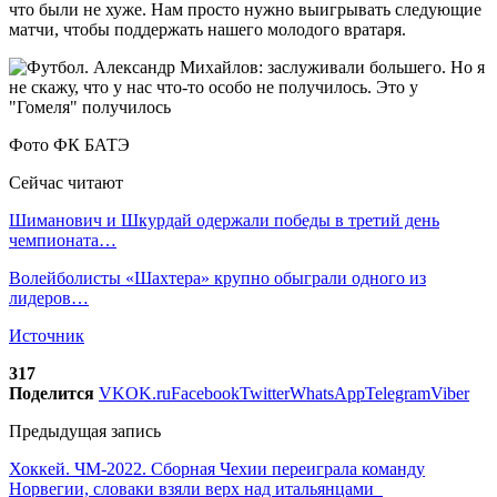
что были не хуже. Нам просто нужно выигрывать следующие
матчи, чтобы поддержать нашего молодого вратаря.
Фото ФК БАТЭ
Сейчас читают
Шиманович и Шкурдай одержали победы в третий день
чемпионата…
Волейболисты «Шахтера» крупно обыграли одного из
лидеров…
Источник
317
Поделится
VK
OK.ru
Facebook
Twitter
WhatsApp
Telegram
Viber
Предыдущая запись
Хоккей. ЧМ-2022. Сборная Чехии переиграла команду
Норвегии, словаки взяли верх над итальянцами