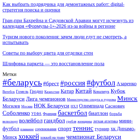
Как выбрать подрядчика для демонтажных работ: digital-
стратегия поиска и оценки
Гран-при Бахрейна и Саудовской Аравии могут исчезнуть из
календаря «Формулы-1»-2026 из-за войны в регионе
Туризм нового поколения: зачем люди едут не смотреть, а
испытывать
Советы по выбору цвета для отделки стен
Шлифовка паркета — это восстановление пола
Метки
#беларусь
#футбол
#россия
#брест
Азаренко
Китай
Кубок
Катар
Гомель
Гродно
Казахстан
Ковальчук
Витебск
Минск
Беларуси
Лига чемпионов
Министерство спорта и туризма
НОК Беларуси
Олимпиада
Могилев
Саснович
Москва
НХЛ
баскетбол
Соболенко
биатлон
борьба
УЕФА
Франция
гандбол
волейбол
мини-
легкая атлетика
гребля
женщины
велоспорт
теннис
спорт
футбол
хк Динамо-
турнир
соревнования
плавание
хоккей
чемпионат Беларуси
Минск
хоккей на траве