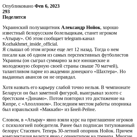
Опубликовано
Фев 6, 2023
293
Поделится
Украинский полузащитник
Александр Нойок
, хорошо
известный белорусским болельщикам, станет игроком
«Атырау». Об этом сообщает telegram-канал
Kozhakhmet_inside_official.
Я слышал об этом игроке еще лет 12 назад. Тогда о нем
писали как об одном из самых перспективных футболистов
Украины (он сыграл суммарно за все юношеские и
молодежную сборную своей страны свыше 70 матчей),
талантливом парне из академии донецкого «Шахтера». Но
выданных авансов он не оправдал.
Хотя назвать его карьеру слабой точно нельзя. В чемпионате
Беларуси он был заметной фигурой, выигрывал золото с
брестским «Динамо». Потом повторил это достижение на
Кипре, с «Аполлоном». Последним местом работы опорника
был израильский «Маккаби» из Бней-Рейне.
Словом, в «Атырау» явно взяли курс на приглашение игроков
с психологией победителя. Ранее был подписан титулованный
белорус Стасевич. Теперь 30-летний опорник Нойок. Причем
комплектация ведется явно с ориентиром на тренера. Многие