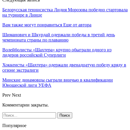
Белорусская теннисистка Лидия Морозова победно стартовала
на турнире в Линце
Вам также могут понравиться
Еще от автора
Шиманович и Шкурдай одержали победы в третий день
чемпионата страны по плаванию
Волейболисты «Шахтера» крупно обыграли одного из
лидеров российской Суперлиги
Хоккеисты «Шахтера» одержали двенадцатую победу кряду в
сезоне экстралиги
Минские динамовцы сыграли вничью в квалификации
Юношеской лиги УЕФА
Prev
Next
Комментарии закрыты.
Популярное