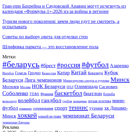
Гран-при Бахрейна и Саудовской Аравии могут исчезнуть из
календаря «Формулы-1»-2026 из-за войны в регионе
Туризм нового поколения: зачем люди едут не смотреть, а
испытывать
Советы по выбору цвета для отделки стен
Шлифовка паркета — это восстановление пола
Метки
#беларусь
#футбол
#россия
#брест
Азаренко
Китай
Кубок
Катар
Гомель
Гродно
Казахстан
Ковальчук
Витебск
Минск
Беларуси
Лига чемпионов
Министерство спорта и туризма
НОК Беларуси
Олимпиада
Могилев
Саснович
Москва
НХЛ
баскетбол
Соболенко
биатлон
борьба
УЕФА
Франция
гандбол
волейбол
мини-
легкая атлетика
гребля
женщины
велоспорт
теннис
спорт
футбол
хк Динамо-
турнир
соревнования
плавание
хоккей
чемпионат Беларуси
Минск
хоккей на траве
чемпионат Европы
Реклама