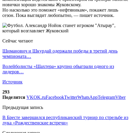
новички хорошо знакомы Жуковскому.
Но насколько это поможет «нефтяникам», покажет лишь
сезон. Пока выглядит любопытно, — пишет источник.
Сейчас читают
Шиманович и Шкурдай одержали победы в третий день
чемпионата…
Волейболисты «Шахтера» крупно обыграли одного из
лидеров…
Источник
293
Поделится
VK
OK.ru
Facebook
Twitter
WhatsApp
Telegram
Viber
Предыдущая запись
В Бресте завершился республиканский турнир по стрельбе из
лука «Рождественские встречи»
Следующая запись