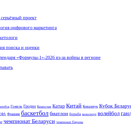
 серьёзный проект
ология цифрового маркетинга
кетологи
гия поиска и оценки
алендаря «Формулы-1»-2026 из-за войны в регионе
тывать
Китай
Кубок Белару
Катар
Гомель
Гродно
Казахстан
Ковальчук
итебск
баскетбол
ган
волейбол
биатлон
борьба
ЕФА
Франция
велоспорт
чемпионат Беларуси
ве
чемпионат Европы