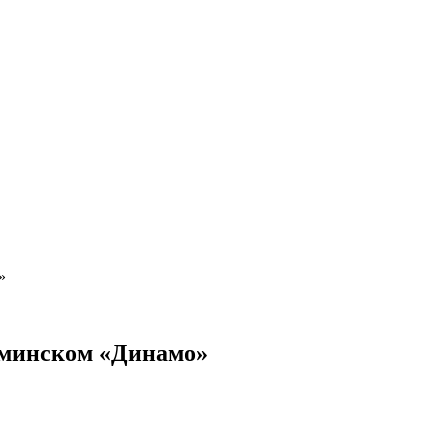
о»
в минском «Динамо»