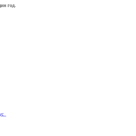
ин год.
рус