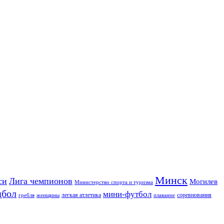
Минск
си
Лига чемпионов
Могилев
Министерство спорта и туризма
дбол
мини-футбол
легкая атлетика
соревнования
гребля
женщины
плавание