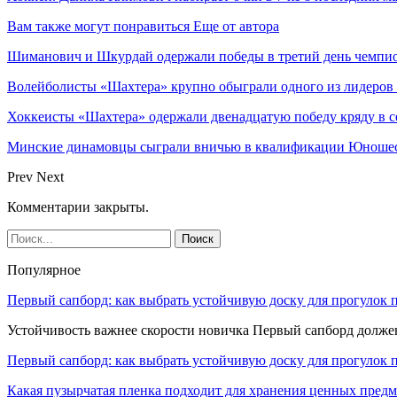
Вам также могут понравиться
Еще от автора
Шиманович и Шкурдай одержали победы в третий день чемпио
Волейболисты «Шахтера» крупно обыграли одного из лидеров
Хоккеисты «Шахтера» одержали двенадцатую победу кряду в с
Минские динамовцы сыграли вничью в квалификации Юноше
Prev
Next
Комментарии закрыты.
Популярное
Первый сапборд: как выбрать устойчивую доску для прогулок 
Устойчивость важнее скорости новичка Первый сапборд долж
Первый сапборд: как выбрать устойчивую доску для прогулок 
Какая пузырчатая пленка подходит для хранения ценных предм