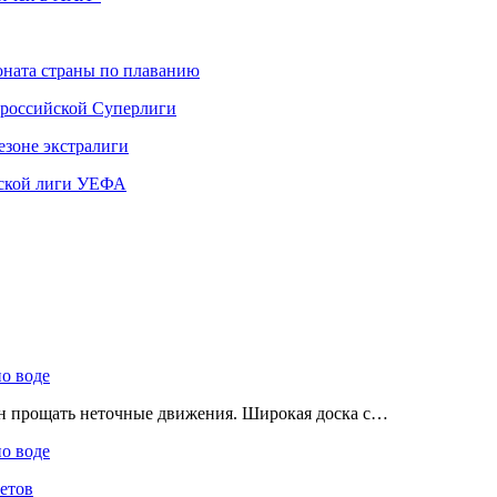
ната страны по плаванию
 российской Суперлиги
езоне экстралиги
ской лиги УЕФА
по воде
ен прощать неточные движения. Широкая доска с…
по воде
етов