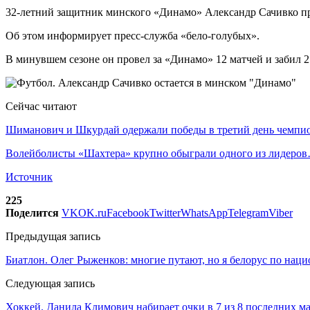
32-летний защитник минского «Динамо» Александр Сачивко про
Об этом информирует пресс-служба «бело-голубых».
В минувшем сезоне он провел за «Динамо» 12 матчей и забил 2
Сейчас читают
Шиманович и Шкурдай одержали победы в третий день чемп
Волейболисты «Шахтера» крупно обыграли одного из лидеро
Источник
225
Поделится
VK
OK.ru
Facebook
Twitter
WhatsApp
Telegram
Viber
Предыдущая запись
Биатлон. Олег Рыженков: многие путают, но я белорус по наци
Следующая запись
Хоккей. Данила Климович набирает очки в 7 из 8 последних 