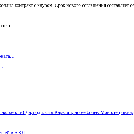
длил контракт с клубом. Срок нового соглашения составляет од
 гола.
ионата…
в…
ональности! Да, родился в Карелии, но не более. Мой отец бело
матчей в АХЛ