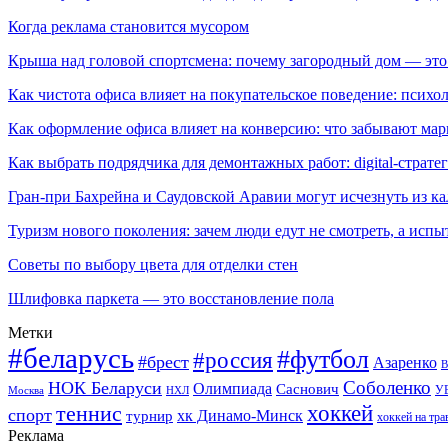
Когда реклама становится мусором
Крыша над головой спортсмена: почему загородный дом — это
Как чистота офиса влияет на покупательское поведение: псих
Как оформление офиса влияет на конверсию: что забывают мар
Как выбрать подрядчика для демонтажных работ: digital-страте
Гран-при Бахрейна и Саудовской Аравии могут исчезнуть из к
Туризм нового поколения: зачем люди едут не смотреть, а испы
Советы по выбору цвета для отделки стен
Шлифовка паркета — это восстановление пола
Метки
#беларусь
#футбол
#россия
#брест
Азаренко
В
Соболенко
НОК Беларуси
Олимпиада
Саснович
У
Москва
НХЛ
хоккей
теннис
спорт
хк Динамо-Минск
турнир
хоккей на тра
Реклама