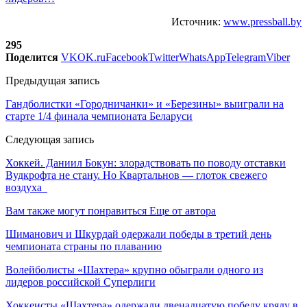
Источник:
www.pressball.by
295
Поделится
VK
OK.ru
Facebook
Twitter
WhatsApp
Telegram
Viber
Предыдущая запись
Гандболистки «Городничанки» и «Березины» выиграли на
старте 1/4 финала чемпионата Беларуси
Следующая запись
Хоккей. Даниил Бокун: злорадствовать по поводу отставки
Вудкрофта не стану. Но Квартальнов — глоток свежего
воздуха
Вам также могут понравиться
Еще от автора
Шиманович и Шкурдай одержали победы в третий день
чемпионата страны по плаванию
Волейболисты «Шахтера» крупно обыграли одного из
лидеров российской Суперлиги
Хоккеисты «Шахтера» одержали двенадцатую победу кряду в