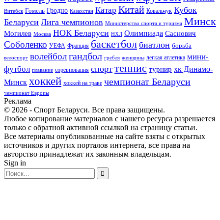
Китай
Кубок
Катар
Гомель
Гродно
Казахстан
Ковальчук
Витебск
Минск
Беларуси
Лига чемпионов
Министерство спорта и туризма
НОК Беларуси
Олимпиада
Могилев
Саснович
Москва
НХЛ
баскетбол
Соболенко
биатлон
борьба
УЕФА
Франция
гандбол
волейбол
мини-
легкая атлетика
гребля
женщины
велоспорт
теннис
спорт
футбол
хк Динамо-
турнир
соревнования
плавание
хоккей
чемпионат Беларуси
Минск
хоккей на траве
чемпионат Европы
Реклама
© 2026 - Спорт Беларуси. Все права защищены.
Любое копирование материалов с нашего ресурса разрешается
только с обратной активной ссылкой на страницу статьи.
Все материалы опубликованные на сайте взяты с открытых
источников и других порталов интернета, все права на
авторство принадлежат их законным владельцам.
Sign in