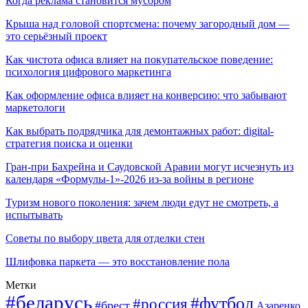
Когда реклама становится мусором
Крыша над головой спортсмена: почему загородный дом —
это серьёзный проект
Как чистота офиса влияет на покупательское поведение:
психология цифрового маркетинга
Как оформление офиса влияет на конверсию: что забывают
маркетологи
Как выбрать подрядчика для демонтажных работ: digital-
стратегия поиска и оценки
Гран-при Бахрейна и Саудовской Аравии могут исчезнуть из
календаря «Формулы-1»-2026 из-за войны в регионе
Туризм нового поколения: зачем люди едут не смотреть, а
испытывать
Советы по выбору цвета для отделки стен
Шлифовка паркета — это восстановление пола
Метки
#беларусь
#футбол
#россия
#брест
Азаренко