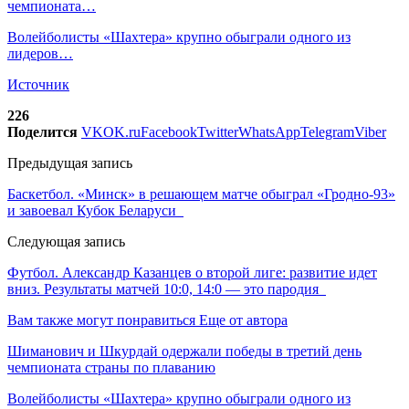
чемпионата…
Волейболисты «Шахтера» крупно обыграли одного из
лидеров…
Источник
226
Поделится
VK
OK.ru
Facebook
Twitter
WhatsApp
Telegram
Viber
Предыдущая запись
Баскетбол. «Минск» в решающем матче обыграл «Гродно-93»
и завоевал Кубок Беларуси
Следующая запись
Футбол. Александр Казанцев о второй лиге: развитие идет
вниз. Результаты матчей 10:0, 14:0 — это пародия
Вам также могут понравиться
Еще от автора
Шиманович и Шкурдай одержали победы в третий день
чемпионата страны по плаванию
Волейболисты «Шахтера» крупно обыграли одного из