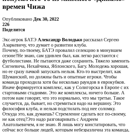
времен Чижа
Опубликовано
Дек 30, 2022
226
Поделится
Экс-игрок БАТЭ
Александр Володько
рассказал Сергею
Азаркевичу, что думает о развитии клуба.
Почему, по-твоему, БАТЭ провалил селекцию в минувшем
сезоне?Не знаю, сам удивлен был, как легко расстаются с
футболистами. Не пытаются даже сохранить. Тяжело заменить
Сигневича, Нехайчика, Яблонского, Багу. Молодежь хорошая,
но ее сразу пачкой запускать нельзя. Кто-то выстрелит, как
Шуманский, но должны быть и опытные игроки. Чтобы
команда проходила хотя бы несколько раундов в еврокубков.
Иначе формируется комплекс, как у Солигорска в Европе с их
стартовыми стадиями. Это же комплексы, ничего больше. А
потом нам говорят, что это нормально, что мы третьи. Такое
случается, да, бывает, но стремиться надо на вершину. Это
философия клуба, и нельзя подстилать под нее соломку.
Откуда это, как думаешь? Стремление сделать все по-своему,
не как отец?Это надо разговаривать с Андреем
Анатольевичем, я не знаю. Я лишь могу констатировать, что
сейчас все больше людей, которым небезразлична эта команда,