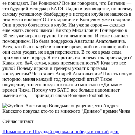
ее покидают. Где Родионов? Все же говорили, что Виталик —
это будущий менеджер БАТЭ. Ладно в руководстве, но почему
самому успешному бомбардиру в истории клуба не нашлось в
нем места вообще? О Лихтаровиче и Концевом уже говорили.
Они просто болтаются в клубе. Им уже за сорок — сколько
еще ждать своего шанса? Виктор Михайлович Гончаренко в
30 лет уже играл в группе Лиги чемпионов. И тоже начинал
помощником. Но была поддержка Анатолия Анатольевича.
Всех, кто был в клубе в золотое время, либо выгоняют, либо
они сами уходят, не видя перспектив. В то же время сюда
приходят все подряд. Я не против, но почему так происходит?
Какая это, б##, семья, какая преемственность?! Куда это все
ушло? Почему игроки и тренеры уходят к прямым
конкурентам? Чего хочет Андрей Анатольевич? Писать новую
историю, меняя каждый год тренерский штаб? Такое
ощущение, что его покусал кто-то из минского «Динамо»
времен Чижа. Потому что БАТЭ все больше напоминает
именно его, — приводит слова Володько football.by.
Сейчас читают
Шиманович и Шкурдай одержали победы в третий день